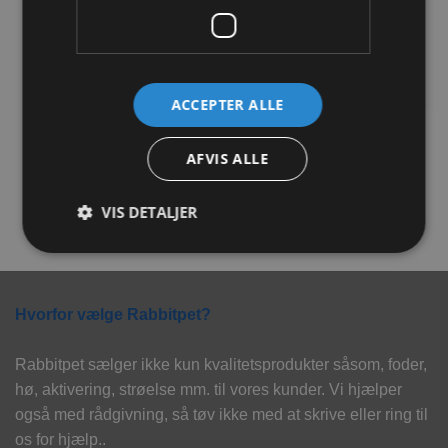
Tilføj til
Tilføj til
ønskeliste
ønskeliste
ACCEPTER ALLE
Pawise Frugt og grøntsager
Flamingo Træ Gulerod med
14 stk
fyld
AFVIS ALLE
45,00
kr.
48,00
kr.
VIS DETALJER
TILFØJ TIL KURV
TILFØJ TIL KURV
Hvorfor vælge Rabbitpet?
Rabbitpet sælger ikke kun kvalitetsprodukter såsom, foder,
hø, aktivering, strøelse mm. til vores kunder. Vi hjælper
også med rådgivning, så tøv ikke med at skrive eller ring til
os for hjælp..