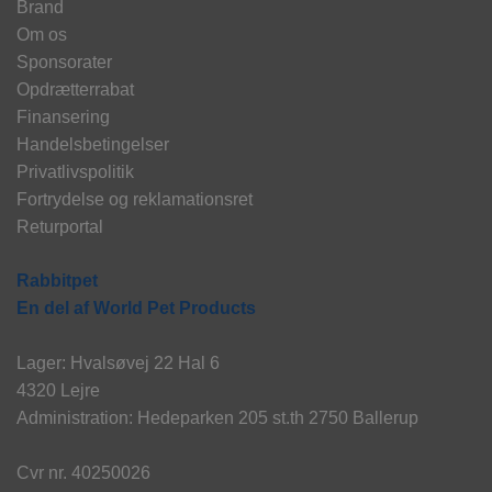
Brand
Om os
Sponsorater
Opdrætterrabat
Finansering
Handelsbetingelser
Privatlivspolitik
Fortrydelse og reklamationsret
Returportal
Rabbitpet
En del af World Pet Products
Lager: Hvalsøvej 22 Hal 6
4320 Lejre
Administration: Hedeparken 205 st.th 2750 Ballerup
Cvr nr. 40250026