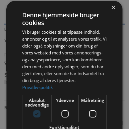
×
Denne hjemmeside bruger
cookies
BESKRIVELSE
Vi bruger cookies til at tilpasse indhold,
annoncer og til at analysere vores trafik. Vi
YDERLIGERE INFORMATION
deler også oplysninger om din brug af
vores websted med vores annoncerings-
Flamingo Sisal Gulerødder er perfekt stimulerende
og analysepartnere, som kan kombinere
gnavelegetøj til kaniner.
dem med andre oplysninger, som du har
givet dem, eller som de har indsamlet fra
Størrelse:
3,5×13 cm
din brug af deres tjenester.
Indhold:
2 stk
Privatlivspolitik
Absolut
Ydeevne
Målretning
nødvendige
RELATEREDE VARER
Funktionalitet