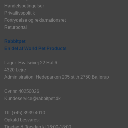
Handelsbetingelser
Privatlivspolitik
Fortrydelse og reklamationsret
Returportal
Rabbitpet
En del af World Pet Products
Lager: Hvalsøvej 22 Hal 6
4320 Lejre
Administration: Hedeparken 205 st.th 2750 Ballerup
Cvr nr. 40250026
Kundeservice@rabbitpet.dk
Tlf. (+45) 3939 4010
Opkald besvares:
Tirsdag & Torsdag kl 16:00-18:00