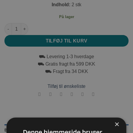
Indhold:
2 stk
På lager
Flamingo Sisal Gulerod 2 stk Naturlig antal
TILFØJ TIL KURV
⛟ Levering 1-3 hverdage
⛟ Gratis fragt fra 599 DKK
⛟ Fragt fra 34 DKK
Tilføj til ønskeliste
×
Denne hjemmeside bruger
BESKRIVELSE