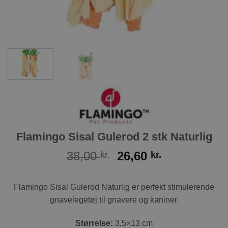
Flamingo Sisal Gulerod 2 stk Naturlig
Den
Den
38,00
26,60
kr.
kr.
oprindelige
aktuelle
pris
pris
Flamingo Sisal Gulerod Naturlig er perfekt stimulerende
var:
er:
gnavelegetøj til gnavere og kaniner.
38,00 kr..
26,60 kr..
Størrelse:
3,5×13 cm