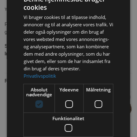
cookies
YDERLIGERE INFORMATION
Vi bruger cookies til at tilpasse indhold,
annoncer og til at analysere vores trafik. Vi
Flamingo Sisal Gulerod Naturlig er perfekt stimulerende
deler også oplysninger om din brug af
gnavelegetøj til gnavere og kaniner.
vores websted med vores annoncerings-
og analysepartnere, som kan kombinere
Størrelse:
3,5×13 cm
dem med andre oplysninger, som du har
Indhold:
2 stk
givet dem, eller som de har indsamlet fra
din brug af deres tjenester.
Privatlivspolitik
RELATEREDE VARER
Absolut
Ydeevne
Målretning
nødvendige
Tilføj til
Tilføj til
ønskeliste
ønskeliste
Funktionalitet