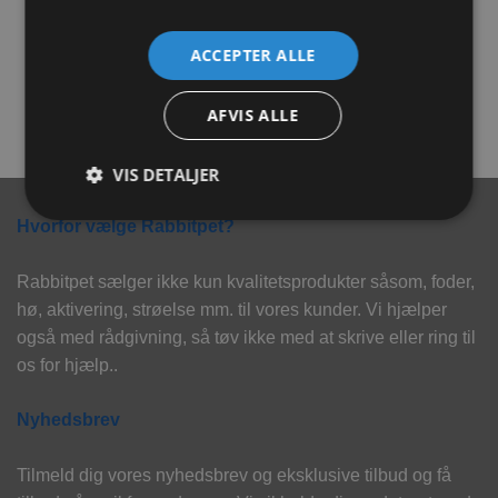
Trixie Pilebro
Trixie Gnavertunnel
ACCEPTER ALLE
Prisinterval:
Prisinter
89,00
kr.
–
129,00
kr.
41,00
kr.
–
64,00
kr.
89,00 kr.
41,00 kr
AFVIS ALLE
til
til
VÆLG MULIGHEDER
VÆLG MULIGHEDER
129,00 kr.
64,00 kr
Dette
Dette
vare
vare
VIS DETALJER
har
har
flere
flere
Hvorfor vælge Rabbitpet?
varianter.
varianter.
Mulighederne
Mulighederne
Rabbitpet sælger ikke kun kvalitetsprodukter såsom, foder,
kan
kan
hø, aktivering, strøelse mm. til vores kunder. Vi hjælper
vælges
vælges
på
på
også med rådgivning, så tøv ikke med at skrive eller ring til
varesiden
varesiden
os for hjælp..
Nyhedsbrev
Tilmeld dig vores nyhedsbrev og eksklusive tilbud og få