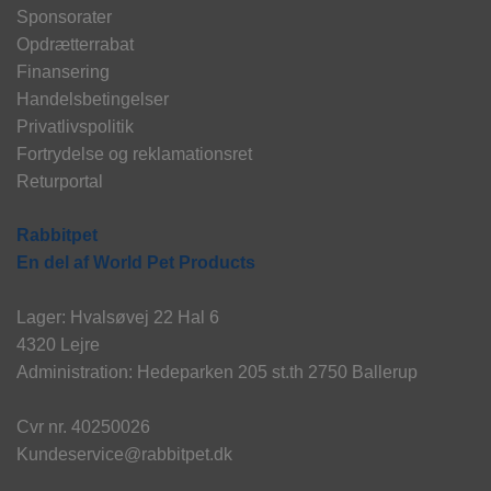
Sponsorater
Opdrætterrabat
Finansering
Handelsbetingelser
Privatlivspolitik
Fortrydelse og reklamationsret
Returportal
Rabbitpet
En del af World Pet Products
Lager: Hvalsøvej 22 Hal 6
4320 Lejre
Administration: Hedeparken 205 st.th 2750 Ballerup
Cvr nr. 40250026
Kundeservice@rabbitpet.dk