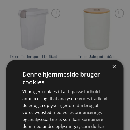
Tilføj til
Tilføj til
ønskeliste
ønskeliste
Trixie Julegodtedåse
Trixie Foderspand Lufttæt
keramik 1600ml hvid
×
Denne hjemmeside bruger
Prisinterval:
189,00
kr.
–
329,00
kr.
119,00
kr.
189,00 kr.
cookies
til
VÆLG MULIGHEDER
TILFØJ TIL KURV
329,00 kr.
Dette
Vi bruger cookies til at tilpasse indhold,
vare
annoncer og til at analysere vores trafik. Vi
har
deler også oplysninger om din brug af
flere
vores websted med vores annoncerings-
Tilføj til
varianter.
ønskeliste
og analysepartnere, som kan kombinere
Mulighederne
IKKE PÅ LAGER
dem med andre oplysninger, som du har
kan