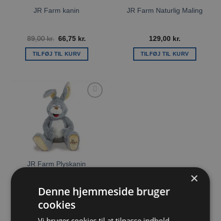
JR Farm kanin
JR Farm Naturlig Maling
Den
Den
89,00
kr.
66,75
kr.
129,00
kr.
oprindelige
aktuelle
pris
pris
TILFØJ TIL KURV
TILFØJ TIL KURV
var:
er:
89,00 kr..
66,75 kr..
Tilføj til
ønskeliste
JR Farm Plyskanin
×
Denne hjemmeside bruger
139,00
kr.
cookies
TILFØJ TIL KURV
Vi bruger cookies til at tilpasse indhold,