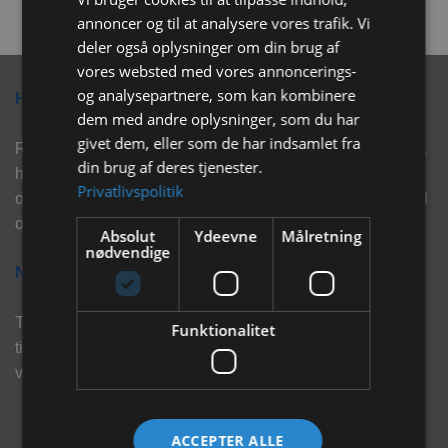
annoncer og til at analysere vores trafik. Vi
deler også oplysninger om din brug af
vores websted med vores annoncerings-
og analysepartnere, som kan kombinere
Hvorfor vælge Rabbitpet?
dem med andre oplysninger, som du har
givet dem, eller som de har indsamlet fra
Rabbitpet sælger ikke kun kvalitetsprodukter såsom, foder,
din brug af deres tjenester.
hø, aktivering, strøelse mm. til vores kunder. Vi hjælper
Privatlivspolitik
også med rådgivning, så tøv ikke med at skrive eller ring til
os for hjælp..
Absolut
Ydeevne
Målretning
nødvendige
Nyhedsbrev
Tilmeld dig vores nyhedsbrev og eksklusive tilbud og få
Funktionalitet
tilbud på mail før andre gør. Vi vil holde dig opdateret med
vores seneste information, produkter og tilbud.
ACCEPTER ALLE