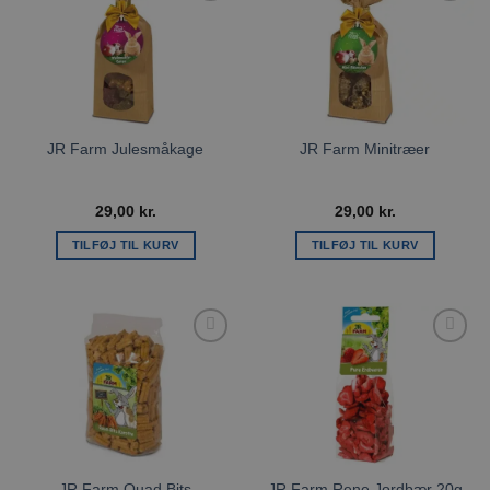
Tilføj til
Tilføj til
ønskeliste
ønskeliste
JR Farm Julesmåkage
JR Farm Minitræer
29,00
kr.
29,00
kr.
TILFØJ TIL KURV
TILFØJ TIL KURV
Tilføj til
Tilføj til
ønskeliste
ønskeliste
JR Farm Quad Bits
JR Farm Rene Jordbær 20g