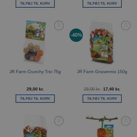
pris
pris
TILFØJ TIL KURV
TILFØJ TIL KURV
var:
er:
49,00 kr..
24,50 kr.
-40%
Tilføj til
Tilføj til
ønskeliste
ønskeliste
JR Farm Crunchy Trio 75g
JR Farm Gnavermix 150g
Den
Den
29,00
kr.
29,00
kr.
17,40
kr.
oprindelige
aktuelle
pris
pris
TILFØJ TIL KURV
TILFØJ TIL KURV
var:
er:
29,00 kr..
17,40 kr.
Tilføj til
Tilføj til
ønskeliste
ønskeliste