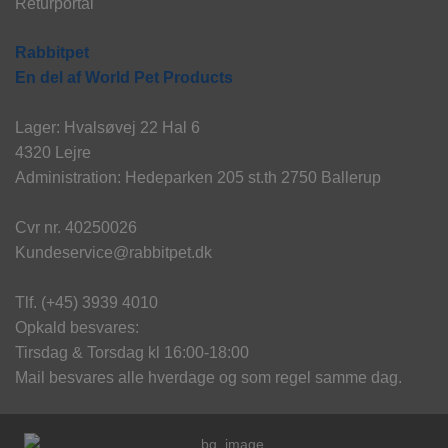
Returportal
Rabbitpet
En del af World Pet Products
Lager: Hvalsøvej 22 Hal 6
4320 Lejre
Administration: Hedeparken 205 st.th 2750 Ballerup
Cvr nr. 40250026
Kundeservice@rabbitpet.dk
Tlf. (+45) 3939 4010
Opkald besvares:
Tirsdag & Torsdag kl 16:00-18:00
Mail besvares alle hverdage og som regel samme dag.