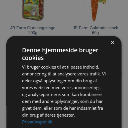
JR Farm Grøntsagsringe
JR Farm Gulerods snack
200g
60g
×
24,00
kr.
28,00
kr.
Denne hjemmeside bruger
TILFØJ TIL KURV
TILFØJ TIL KURV
cookies
Vi bruger cookies til at tilpasse indhold,
annoncer og til at analysere vores trafik. Vi
deler også oplysninger om din brug af
Tilføj til
Tilføj til
vores websted med vores annoncerings-
ønskeliste
ønskeliste
og analysepartnere, som kan kombinere
dem med andre oplysninger, som du har
givet dem, eller som de har indsamlet fra
din brug af deres tjenester.
JR Farm Gulerodschips
JR Farm Gulerodsflager
Privatlivspolitik
125g
150g