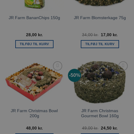
JR Farm BananChips 150g
JR Farm Blomsterkage 75g
Den
Den
28,00
kr.
34,00
kr.
17,00
kr.
oprindelige
aktuelle
pris
pris
TILFØJ TIL KURV
TILFØJ TIL KURV
var:
er:
34,00 kr..
17,00 kr.
-50%
Tilføj til
Tilføj til
ønskeliste
ønskeliste
JR Farm Christmas Bowl
JR Farm Christmas
200g
Gourmet Bowl 160g
Den
Den
48,00
kr.
49,00
kr.
24,50
kr.
oprindelige
aktuelle