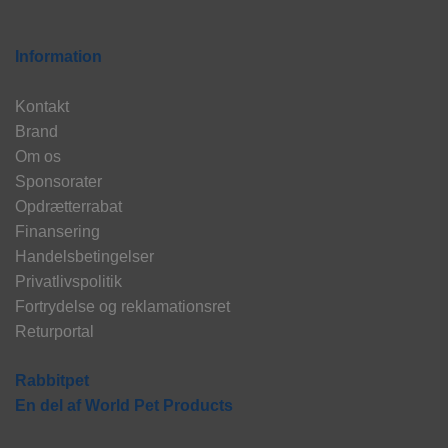
Information
Kontakt
Brand
Om os
Sponsorater
Opdrætterrabat
Finansering
Handelsbetingelser
Privatlivspolitik
Fortrydelse og reklamationsret
Returportal
Rabbitpet
En del af World Pet Products