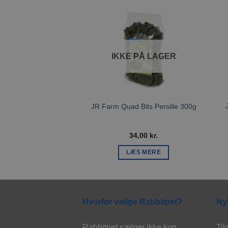
Tilføj til
ønskeliste
IKKE PÅ LAGER
JR Farm Quad Bits Persille 300g
34,00
kr.
LÆS MERE
Hvorfor vælge Rabbitpet?
Ny
Rabbitpet sælger ikke kun
Til