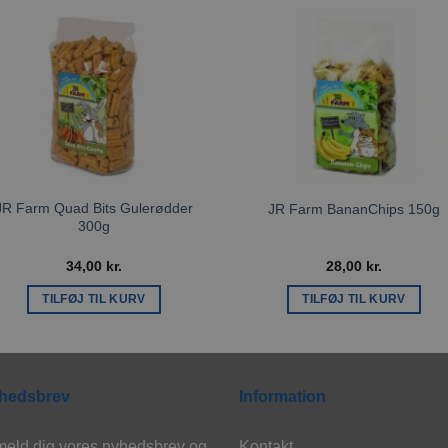
Tilføj til
Tilføj ti
ønskeliste
ønskeli
JR Farm Quad Bits Gulerødder
JR Farm BananChips 150g
300g
34,00
kr.
28,00
kr.
TILFØJ TIL KURV
TILFØJ TIL KURV
hedsbrev
Information
meld dig vores nyhedsbrev og
Kontakt