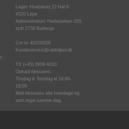
kan
Lager: Hvalsøvej 22 Hal 6
væl
4320 Lejre
på
Administration: Hedeparken 205
var
st.th 2750 Ballerup
Cvr nr. 40250026
Kundeservice@rabbitpet.dk
t
Tlf. (+45) 3939 4010
Opkald besvares:
Tirsdag & Torsdag kl 16:00-
18:00
Mail besvares alle hverdage og
som regel samme dag.