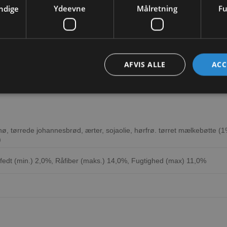
ndige
Ydeevne
Målretning
Fu
kkerarter
AFVIS ALLE
ACC
hø, tørrede johannesbrød, ærter, sojaolie, hørfrø. tørret mælkebøtte (1
)
fedt (min.) 2,0%, Råfiber (maks.) 14,0%, Fugtighed (max) 11,0%