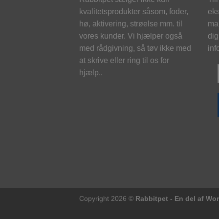
kvalitetsprodukter såsom, foder,
eks
hø, aktivering, strøelse mm. til
mai
vores kunder. Vi hjælper også
dig
med rådgivning, så tøv ikke med
inf
at skrive eller ring til os for
hjælp..
Copyright 2026 ©
Rabbitpet - En del af Wo