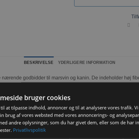
Tilf
BESKRIVELSE
YDERLIGERE INFORMATION
 nærende godbidder til marsvin og kanin. De indeholder høj fiber 
og ørkenrotter. De er velsmagende og en sund måde at forkæle di
meside bruger cookies
til at tilpasse indhold, annoncer og til at analysere vores trafik. V
r og degus
in brug af vores websted med vores annoncerings- og analysepa
g bonding
d andre oplysninger, som du har givet dem, eller som de har in
nester.
Privatlivspolitik