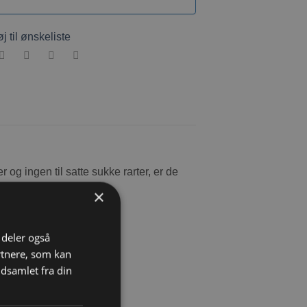
øj til ønskeliste
og ingen til satte sukke rarter, er de
ne kæledyr på.
×
i deler også
rtnere, som kan
dsamlet fra din