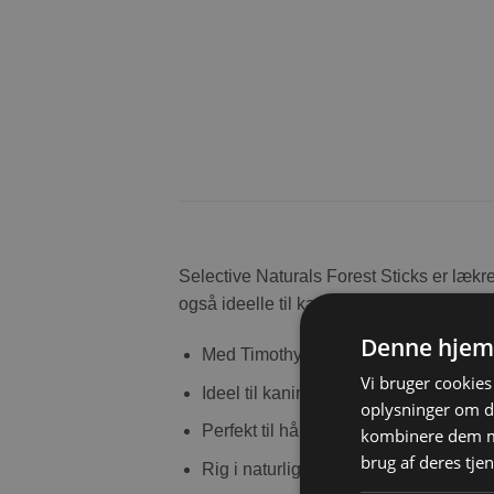
Selective Naturals Forest Sticks er lækre
også ideelle til kæledyrs chinchillaer 
Denne hjem
Med Timothy hø, mælkebøtte og rose
Vi bruger cookies 
Ideel til kaniner, marsvin, chinchillae
oplysninger om d
Perfekt til håndfodring, interaktion o
kombinere dem me
brug af deres tje
Rig i naturlige ingredienser