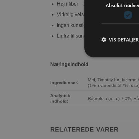
Høj i fiber – 14%
Absolut nødve
Virkelig velsmagende uden tilsatte su
Ingen kunstige farver
Linfrø til sund hud og skinnende pels
VIS DETALJER
Næringsindhold
Mel, Timothy hø, lucerne 
Ingredienser:
(1%, svarende til 7% rose
Analytisk
Råprotein (min.) 7,0%, Rå
indhold:
RELATEREDE VARER