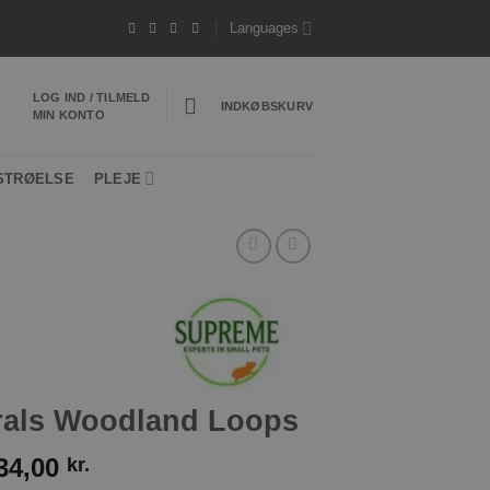
 Hurtig levering 1-3 hverdage
*Vi sender ofte 
Languages
LOG IND / TILMELD
INDKØBSKURV
MIN KONTO
STRØELSE
PLEJE
urals Woodland Loops
34,00
kr.