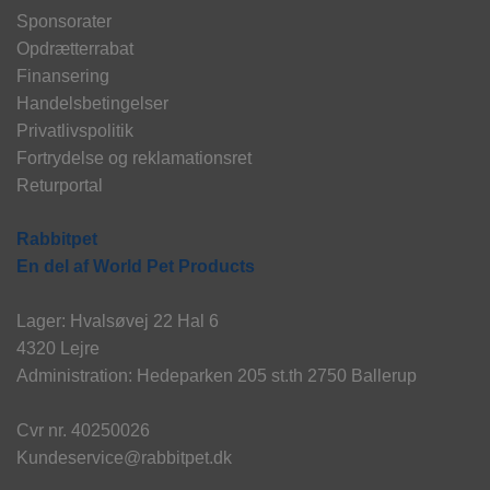
Sponsorater
Opdrætterrabat
Finansering
Handelsbetingelser
Privatlivspolitik
Fortrydelse og reklamationsret
Returportal
Rabbitpet
En del af World Pet Products
Lager: Hvalsøvej 22 Hal 6
4320 Lejre
Administration: Hedeparken 205 st.th 2750 Ballerup
Cvr nr. 40250026
Kundeservice@rabbitpet.dk