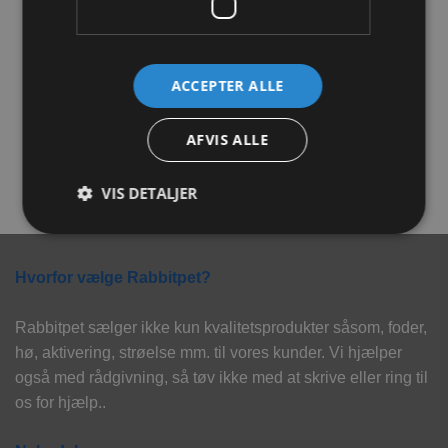
ACCEPTER ALLE
Flamingo Gulerodsholder
Flamingo Godbidskrukke
Radix
Marmi 1300ml
AFVIS ALLE
32,00
kr.
169,00
kr.
TILFØJ TIL KURV
TILFØJ TIL KURV
VIS DETALJER
Hvorfor vælge Rabbitpet?
Rabbitpet sælger ikke kun kvalitetsprodukter såsom, foder,
hø, aktivering, strøelse mm. til vores kunder. Vi hjælper
også med rådgivning, så tøv ikke med at skrive eller ring til
os for hjælp..