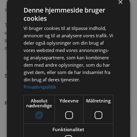
×
Denne hjemmeside bruger
YDERLIGERE INFORMATION
cookies
Trixie Frugtholder lave i forkromet metal til at hænge frugt
Vi bruger cookies til at tilpasse indhold,
eller andre snack op til kaninen. På denne måde har du
annoncer og til at analysere vores trafik. Vi
styr på hvor eksempel æblet er. Så det ikke ligger og bliver
deler også oplysninger om din brug af
dårligt i et hjørne eller en krog.
vores websted med vores annoncerings-
og analysepartnere, som kan kombinere
dem med andre oplysninger, som du har
givet dem, eller som de har indsamlet fra
Størrelse:
20 cm.
din brug af deres tjenester.
Privatlivspolitik
Absolut
Ydeevne
Målretning
RELATEREDE VARER
nødvendige
Funktionalitet
Tilføj til
Tilføj til
ønskeliste
ønskeliste