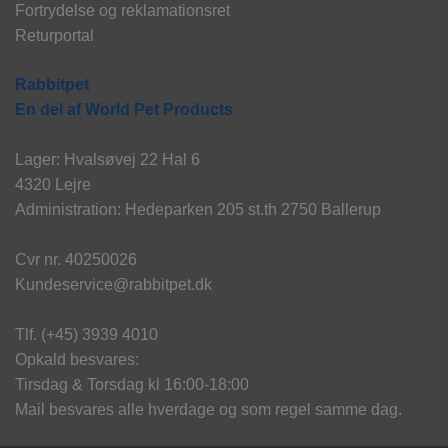
Fortrydelse og reklamationsret
Returportal
Rabbitpet
En del af World Pet Products
Lager: Hvalsøvej 22 Hal 6
4320 Lejre
Administration: Hedeparken 205 st.th 2750 Ballerup
Cvr nr. 40250026
Kundeservice@rabbitpet.dk
Tlf. (+45) 3939 4010
Opkald besvares:
Tirsdag & Torsdag kl 16:00-18:00
Mail besvares alle hverdage og som regel samme dag.