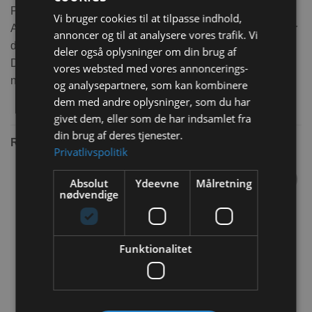
Pawise blyanter til kaniner.
Vi bruger cookies til at tilpasse indhold,
Alletiders aktivering til din kanin og samtidig er det godt for
annoncer og til at analysere vores trafik. Vi
din kanins tænder da de bliver slebet når de gnaver i træ.
deler også oplysninger om din brug af
Det er ikke bly der er inde i, det er kun træ så der er ikke
vores websted med vores annoncerings-
noget skadelig i produktet.
og analysepartnere, som kan kombinere
dem med andre oplysninger, som du har
givet dem, eller som de har indsamlet fra
din brug af deres tjenester.
RELATEREDE VARER
Privatlivspolitik
Absolut
Ydeevne
Målretning
nødvendige
Tilføj til
Tilføj til
ønskeliste
ønskeliste
Funktionalitet
Flamingo Trægrøntsager
Trixie Gnaverlegetøjs
med halm
gulerod