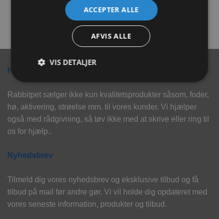
ACCEPTER ALLE
39,00
kr.
23,00
kr.
TILFØJ TIL KURV
TILFØJ TIL KURV
AFVIS ALLE
VIS DETALJER
Hvorfor vælge Rabbitpet?
Rabbitpet sælger ikke kun kvalitetsprodukter såsom, foder,
hø, aktivering, strøelse mm. til vores kunder. Vi hjælper
også med rådgivning, så tøv ikke med at skrive eller ring til
os for hjælp..
Nyhedsbrev
Tilmeld dig vores nyhedsbrev og eksklusive tilbud og få
tilbud på mail før andre gør. Vi vil holde dig opdateret med
vores seneste information, produkter og tilbud.