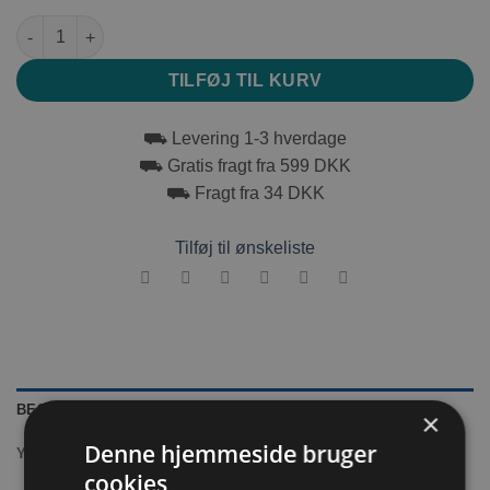
Pawise Blyanter til gnaver antal
TILFØJ TIL KURV
⛟ Levering 1-3 hverdage
⛟ Gratis fragt fra 599 DKK
⛟ Fragt fra 34 DKK
Tilføj til ønskeliste
BESKRIVELSE
×
Denne hjemmeside bruger
YDERLIGERE INFORMATION
cookies