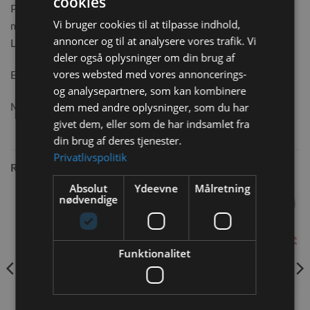
cookies
Pawise Gnaverlegetøjs gulerod er lavet i 100% natur
Vi bruger cookies til at tilpasse indhold,
materialer og indpakket i papirgarn.
annoncer og til at analysere vores trafik. Vi
Lavet af 100 % natur materiale.
deler også oplysninger om din brug af
vores websted med vores annoncerings-
Et godt og sjovt stykke legetøj der kan tåle at blive gnavet i.
og analysepartnere, som kan kombinere
Mål – 19 cm
dem med andre oplysninger, som du har
givet dem, eller som de har indsamlet fra
din brug af deres tjenester.
Privatlivspolitik
RELATEREDE VARER
Absolut
Ydeevne
Målretning
nødvendige
Tilføj til
Tilføj til
ønskeliste
ønskeliste
Funktionalitet
Trixie Legerulle med bjælde
Trixie Sisal Rulle 18cm