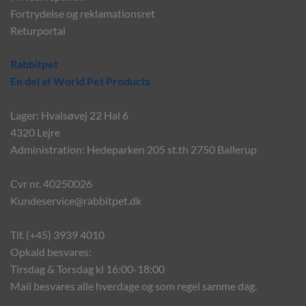
Fortrydelse og reklamationsret
Returportal
Rabbitpet
En del af World Pet Products
Lager: Hvalsøvej 22 Hal 6
4320 Lejre
Administration: Hedeparken 205 st.th 2750 Ballerup
Cvr nr. 40250026
Kundeservice@rabbitpet.dk
Tlf. (+45) 3939 4010
Opkald besvares:
Tirsdag & Torsdag kl 16:00-18:00
Mail besvares alle hverdage og som regel samme dag.