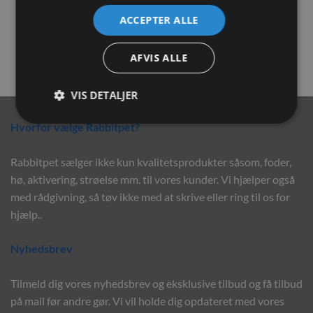
Natur/bark
ACCEPTER ALLE
24,00
kr.
25,00
kr.
AFVIS ALLE
TILFØJ TIL KURV
TILFØJ TIL KURV
VIS DETALJER
Hvorfor vælge Rabbitpet?
Rabbitpet sælger ikke kun kvalitetsprodukter såsom, foder,
hø, aktivering, strøelse mm. til vores kunder. Vi hjælper også
med rådgivning, så tøv ikke med at skrive eller ring til os for
hjælp..
Nyhedsbrev
Tilmeld dig vores nyhedsbrev og eksklusive tilbud og få tilbud
på mail før andre gør. Vi vil holde dig opdateret med vores