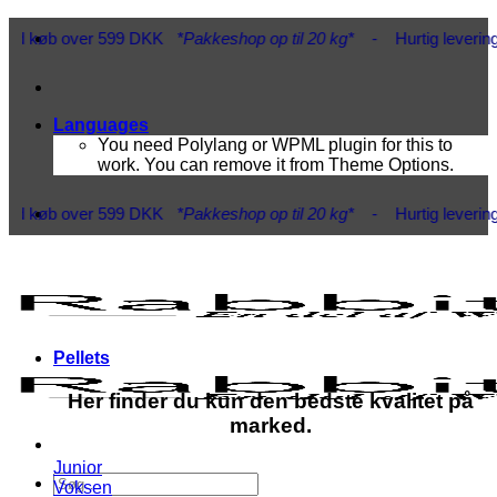
Fortsæt
 DKK
*Pakkeshop op til 20 kg*
- Hurtig levering 1-3 hverdage
*Vi 
til
indhold
Languages
You need Polylang or WPML plugin for this to
work. You can remove it from Theme Options.
 DKK
*Pakkeshop op til 20 kg*
- Hurtig levering 1-3 hverdage
*Vi 
Pellets
Her finder du kun den bedste kvalitet på
marked.
Junior
Søg
Voksen