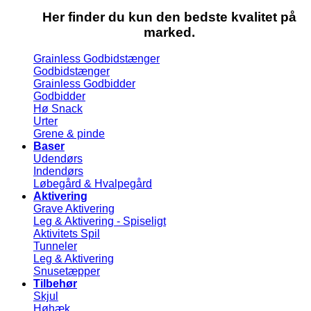
Her finder du kun den bedste kvalitet på
marked.
Grainless Godbidstænger
Godbidstænger
Grainless Godbidder
Godbidder
Hø Snack
Urter
Grene & pinde
Baser
Udendørs
Indendørs
Løbegård & Hvalpegård
Aktivering
Grave Aktivering
Leg & Aktivering - Spiseligt
Aktivitets Spil
Tunneler
Leg & Aktivering
Snusetæpper
Tilbehør
Skjul
Høhæk