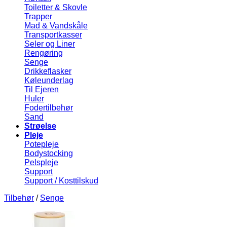
Toiletter & Skovle
Trapper
Mad & Vandskåle
Transportkasser
Seler og Liner
Rengøring
Senge
Drikkeflasker
Køleunderlag
Til Ejeren
Huler
Fodertilbehør
Sand
Strøelse
Pleje
Potepleje
Bodystocking
Pelspleje
Support
Support / Kosttilskud
Tilbehør
/
Senge