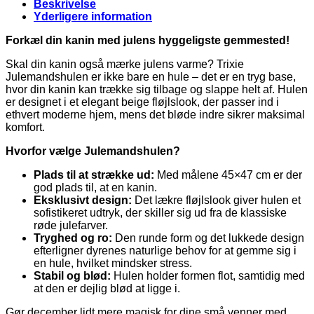
Beskrivelse
Yderligere information
Forkæl din kanin med julens hyggeligste gemmested!
Skal din kanin også mærke julens varme? Trixie
Julemandshulen er ikke bare en hule – det er en tryg base,
hvor din kanin kan trække sig tilbage og slappe helt af. Hulen
er designet i et elegant beige fløjlslook, der passer ind i
ethvert moderne hjem, mens det bløde indre sikrer maksimal
komfort.
Hvorfor vælge Julemandshulen?
Plads til at strække ud:
Med målene 45×47 cm er der
god plads til, at en kanin.
Eksklusivt design:
Det lækre fløjlslook giver hulen et
sofistikeret udtryk, der skiller sig ud fra de klassiske
røde julefarver.
Tryghed og ro:
Den runde form og det lukkede design
efterligner dyrenes naturlige behov for at gemme sig i
en hule, hvilket mindsker stress.
Stabil og blød:
Hulen holder formen flot, samtidig med
at den er dejlig blød at ligge i.
Gør december lidt mere magisk for dine små venner med