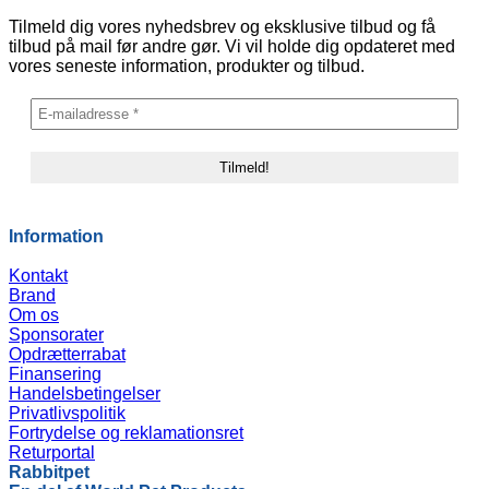
vælges
på
Tilmeld dig vores nyhedsbrev og eksklusive tilbud og få
varesiden
tilbud på mail før andre gør. Vi vil holde dig opdateret med
vores seneste information, produkter og tilbud.
Information
Kontakt
Brand
Om os
Sponsorater
Opdrætterrabat
Finansering
Handelsbetingelser
Privatlivspolitik
Fortrydelse og reklamationsret
Returportal
Rabbitpet