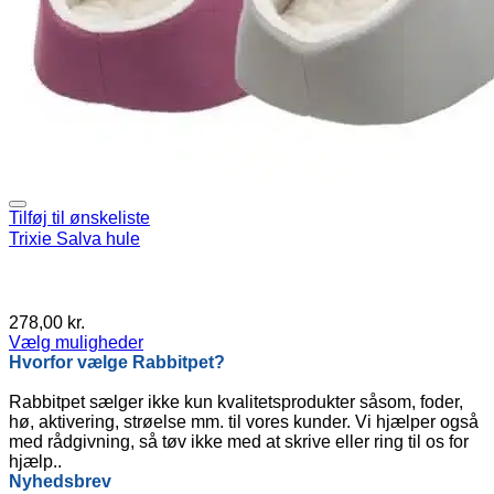
Tilføj til ønskeliste
Trixie Salva hule
278,00
kr.
Vælg muligheder
Dette
Hvorfor vælge Rabbitpet?
vare
har
Rabbitpet sælger ikke kun kvalitetsprodukter såsom, foder,
flere
hø, aktivering, strøelse mm. til vores kunder. Vi hjælper også
varianter.
med rådgivning, så tøv ikke med at skrive eller ring til os for
Mulighederne
hjælp..
kan
Nyhedsbrev