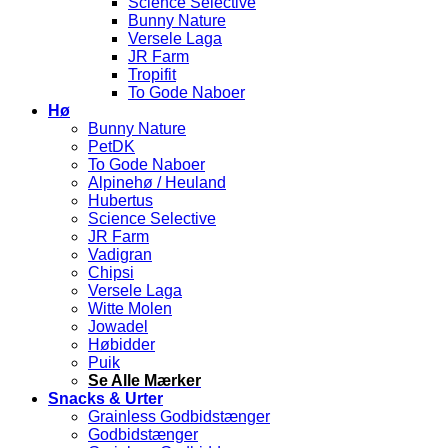
Science Selective
Bunny Nature
Versele Laga
JR Farm
Tropifit
To Gode Naboer
Hø
Bunny Nature
PetDK
To Gode Naboer
Alpinehø / Heuland
Hubertus
Science Selective
JR Farm
Vadigran
Chipsi
Versele Laga
Witte Molen
Jowadel
Høbidder
Puik
Se Alle Mærker
Snacks & Urter
Grainless Godbidstænger
Godbidstænger