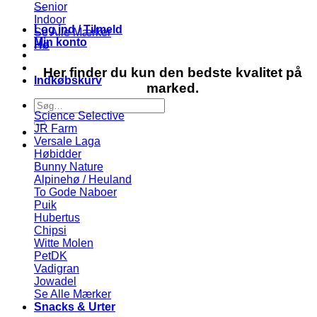
efter:
Senior
Indoor
Log ind / Tilmeld
Se Alle Mærker
Min konto
Hø
Her finder du kun den bedste kvalitet på
Indkøbskurv
marked.
Søg
Science Selective
efter:
JR Farm
Versale Laga
Høbidder
Bunny Nature
Alpinehø / Heuland
To Gode Naboer
Puik
Hubertus
Chipsi
Witte Molen
PetDK
Vadigran
Jowadel
Se Alle Mærker
Snacks & Urter