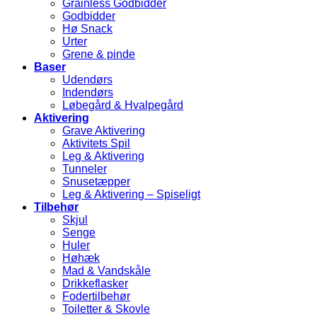
Grainless Godbidder
Godbidder
Hø Snack
Urter
Grene & pinde
Baser
Udendørs
Indendørs
Løbegård & Hvalpegård
Aktivering
Grave Aktivering
Aktivitets Spil
Leg & Aktivering
Tunneler
Snusetæpper
Leg & Aktivering – Spiseligt
Tilbehør
Skjul
Senge
Huler
Høhæk
Mad & Vandskåle
Drikkeflasker
Fodertilbehør
Toiletter & Skovle