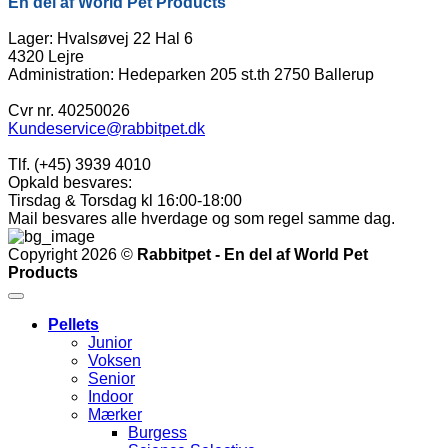
En del af World Pet Products
Lager: Hvalsøvej 22 Hal 6
4320 Lejre
Administration: Hedeparken 205 st.th 2750 Ballerup
Cvr nr. 40250026
Kundeservice@rabbitpet.dk
Tlf. (+45) 3939 4010
Opkald besvares:
Tirsdag & Torsdag kl 16:00-18:00
Mail besvares alle hverdage og som regel samme dag.
Copyright 2026 ©
Rabbitpet - En del af World Pet
Products
Pellets
Junior
Voksen
Senior
Indoor
Mærker
Burgess