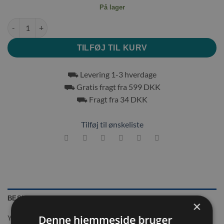
På lager
Flamingo Clavio Seng 35x35x12 cm antal
TILFØJ TIL KURV
⛟ Levering 1-3 hverdage
⛟ Gratis fragt fra 599 DKK
⛟ Fragt fra 34 DKK
Tilføj til ønskeliste
BESKRIVELSE
×
Denne hjemmeside bruger
YDERLIGERE INFORMATION