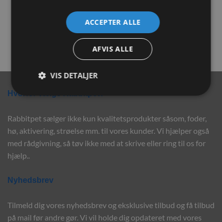
Flamingo Clavio Seng
JR Farm Grainless Drops
35x28x11 cm
Urter 140g
ACCEPTER ALLE
219,00
kr.
26,00
kr.
LÆS MERE
LÆS MERE
AFVIS ALLE
VIS DETALJER
Hvorfor vælge Rabbitpet?
Rabbitpet sælger ikke kun kvalitetsprodukter såsom, foder,
hø, aktivering, strøelse mm. til vores kunder. Vi hjælper også
med rådgivning, så tøv ikke med at skrive eller ring til os for
hjælp..
Nyhedsbrev
Tilmeld dig vores nyhedsbrev og eksklusive tilbud og få tilbud
på mail før andre gør. Vi vil holde dig opdateret med vores