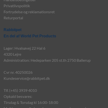
Privatlivspolitik
Fortrydelse og reklamationsret
Returportal
Rabbitpet
En del af World Pet Products
Lager: Hvalsøvej 22 Hal 6
4320 Lejre
Administration: Hedeparken 205 st.th 2750 Ballerup
Cvr nr. 40250026
Kundeservice@rabbitpet.dk
Tlf. (+45) 3939 4010
Opkald besvares:
Tirsdag & Torsdag kl 16:00-18:00