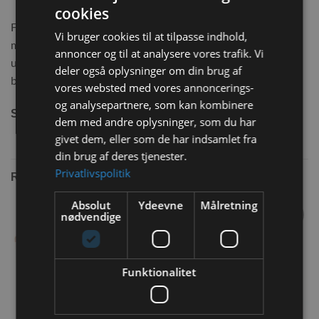
cookies
Flamingo Clavio Rund Seng til dværgkaniner. Sengen er
Vi bruger cookies til at tilpasse indhold,
meget blød inde i med dens plys og har flotte farver
annoncer og til at analysere vores trafik. Vi
udvendig. Alletiders seng så din dværgkanin altid ligger i det
deler også oplysninger om din brug af
bedste.
vores websted med vores annoncerings-
og analysepartnere, som kan kombinere
35x35x12 cm
Størrelse:
dem med andre oplysninger, som du har
givet dem, eller som de har indsamlet fra
din brug af deres tjenester.
Privatlivspolitik
RELATEREDE VARER
Absolut
Ydeevne
Målretning
nødvendige
Tilføj til
Tilføj til
ønskeliste
ønskeliste
IKKE PÅ LAGER
IKKE PÅ LAGER
Funktionalitet