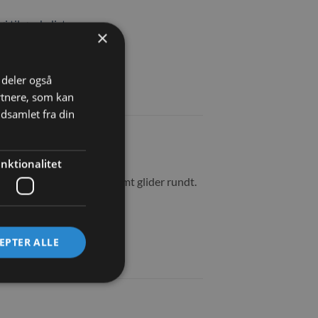
øj til ønskeliste
×
i deler også
rtnere, som kan
dsamlet fra din
nktionalitet
ker bund, så den ikke så nemt glider rundt.
EPTER ALLE