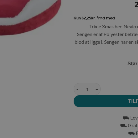
Trixie Xmas bed Nevio r
Sengen er af Polyester betræk 
blød at ligge i. Sengen har en 
Stør
Trixie Xmas bed Nevio round 7
TIL
⛟ Leve
⛟ Grati
⛟ Fr