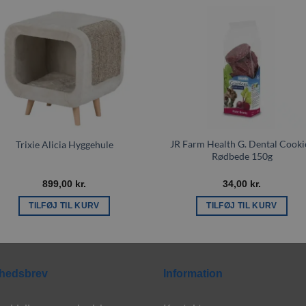
Tilføj til
Tilføj t
ønskeliste
ønskeli
JR Farm Health G. Dental Cooki
Trixie Alicia Hyggehule
Rødbede 150g
899,00
kr.
34,00
kr.
TILFØJ TIL KURV
TILFØJ TIL KURV
hedsbrev
Information