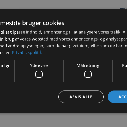
Tilf
meside bruger cookies
til at tilpasse indhold, annoncer og til at analysere vores trafik. V
in brug af vores websted med vores annoncerings- og analysepa
d andre oplysninger, som du har givet dem, eller som de har in
BESKRIVELSE
YDERLIGERE INFORMATION
nester.
Privatlivspolitik
ndige
Ydeevne
Målretning
Fu
eng til store kaniner.
fleece fyld, så den er dejlig blød at ligge i. Sengen har en skridsik
AFVIS ALLE
ACC