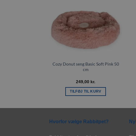
Tilføj til
ønskeliste
Cozy Donut seng Basic Soft Pink 50
cm
249,00
kr.
TILFØJ TIL KURV
Hvorfor vælge Rabbitpet?
Ny