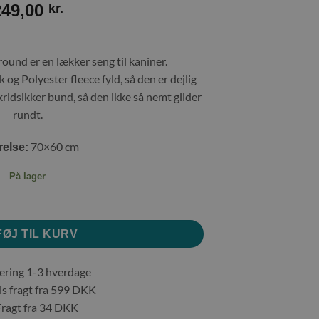
249,00
kr.
ound er en lækker seng til kaniner.
og Polyester fleece fyld, så den er dejlig
skridsikker bund, så den ikke så nemt glider
rundt.
70×60 cm
relse:
På lager
0x60 cm antal
FØJ TIL KURV
ring 1-3 hverdage
s fragt fra 599 DKK
agt fra 34 DKK