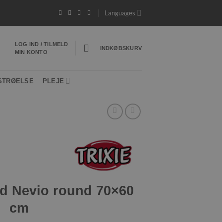
til 20 kg*
- Hurtig levering 1-3 hverdage
*Vi 
Languages
LOG IND / TILMELD
INDKØBSKURV
MIN KONTO
STRØELSE
PLEJE
ed Nevio round 70×60
cm