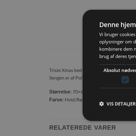
Denne hjem
Vi bruger cookies 
oplysninger om d
kombinere dem me
brug af deres tje
Absolut nødve
Trixie Xmas bed Nevio round er en lækker s
Sengen er af Polyester betræk og Polyester 
70×60 cm
Størrelse:
Hvid/Rød
Farve:
VIS DETALJER
RELATEREDE VARER