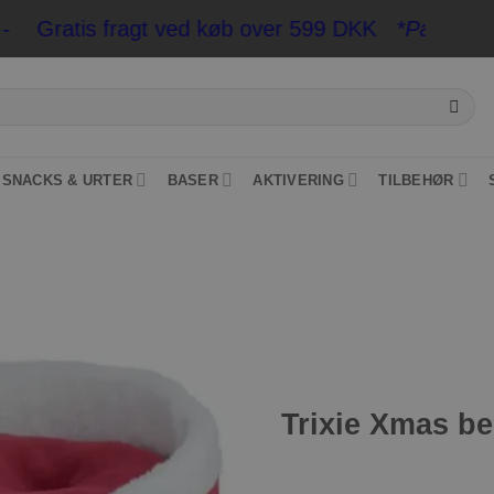
Gratis fragt ved køb over 599 DKK
*Pakkeshop op 
SNACKS & URTER
BASER
AKTIVERING
TILBEHØR
Tilføj til
ønskeliste
Trixie Xmas b