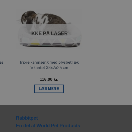
il
Tilføj til
ste
ønskeliste
IKKE PÅ LAGER
es
Trixie kaninseng med plysbetræk
Trixie Hyggeseng m
firkantet 38x7x25 cm
–
116,00
kr.
24,00
kr.
4
LÆS MERE
VÆLG MULIG
Det
var
har
fler
Rabbitpet
var
En del af World Pet Products
Mul