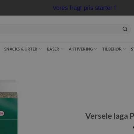
Vores fragt pris starter fra kun 
SNACKS & URTER
BASER
AKTIVERING
TILBEHØR
S
Tilføj til
ønskeliste
Versele laga