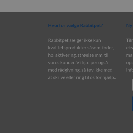
Hvorfor vælge Rabbitpet?
Ny
Rabbitpet sælger ikke kun
Til
kvalitetsprodukter såsom, foder,
eks
hø, aktivering, strøelse mm. til
mai
vores kunder. Vi hjælper også
opd
med rådgivning, så tøv ikke med
inf
at skrive eller ring til os for hjælp..