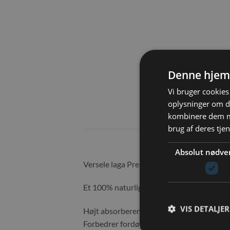
Denne hjem
Vi bruger cookies 
oplysninger om d
kombinere dem me
brug af deres tje
Absolut nødve
Versele laga Premium Halm.
Et 100% naturligt produkt som passer til 
VIS DETALJER
Højt absorberende.
Forbedrer fordøjelsen.