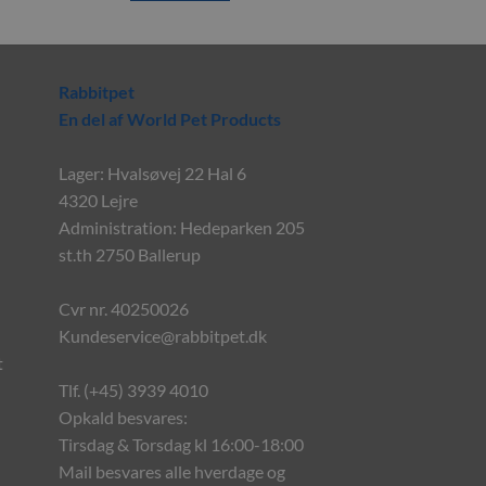
Rabbitpet
En del af World Pet Products
Lager: Hvalsøvej 22 Hal 6
4320 Lejre
Administration: Hedeparken 205
st.th 2750 Ballerup
Cvr nr. 40250026
Kundeservice@rabbitpet.dk
t
Tlf. (+45) 3939 4010
Opkald besvares:
Tirsdag & Torsdag kl 16:00-18:00
Mail besvares alle hverdage og