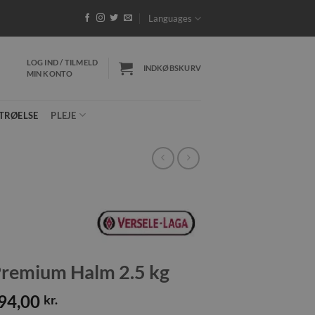
32 DKK - Gratis fragt ved køb over 599 DKK
*Pakk
Languages
LOG IND / TILMELD
INDKØBSKURV
MIN KONTO
TRØELSE
PLEJE
 Premium Halm 2.5 kg
94,00
kr.