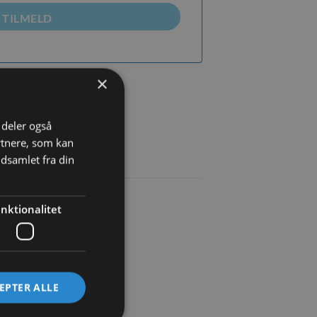
TILMELD
×
øj til ønskeliste
i deler også
rtnere, som kan
dsamlet fra din
nktionalitet
EPTER ALLE