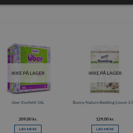
Tilføj til
Tilføj t
ønskeliste
ønskeli
IKKE PÅ LAGER
IKKE PÅ LAGER
über Konfetti 56L
Bunny Nature Bedding Linum 3.
209,00
kr.
129,00
kr.
LÆS MERE
LÆS MERE