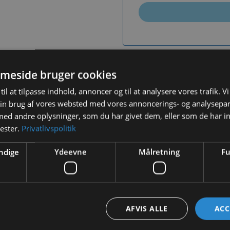
Tilf
meside bruger cookies
til at tilpasse indhold, annoncer og til at analysere vores trafik. V
in brug af vores websted med vores annoncerings- og analysepa
d andre oplysninger, som du har givet dem, eller som de har in
nester.
Privatlivspolitik
BESKRIVELSE
YDERLIGERE INFORMATION
ndige
Ydeevne
Målretning
Fu
kaniner og gnavere.
AFVIS ALLE
ACC