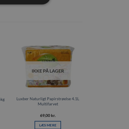
il
Tilføj til
ste
ønskeliste
IKKE PÅ LAGER
Luxber Naturligt Papirstrøelse 4.1L
5kg
Multifarvet
69,00
kr.
LÆS MERE