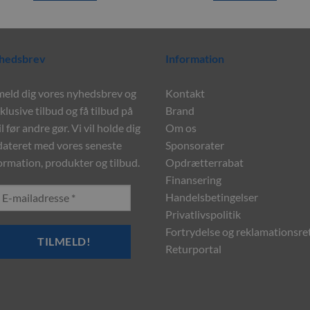
hedsbrev
Information
meld dig vores nyhedsbrev og
Kontakt
klusive tilbud og få tilbud på
Brand
l før andre gør. Vi vil holde dig
Om os
ateret med vores seneste
Sponsorater
ormation, produkter og tilbud.
Opdrætterrabat
Finansering
Handelsbetingelser
Privatlivspolitik
Fortrydelse og reklamationsre
Returportal