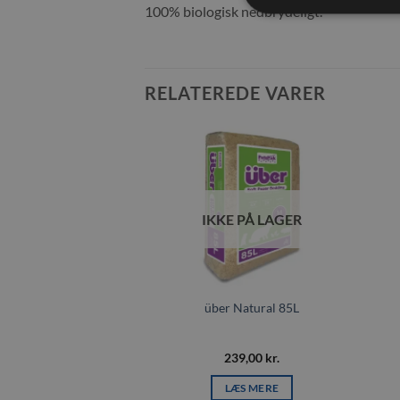
100% biologisk nedbrydeligt.
RELATEREDE VARER
Tilføj til
Tilføj til
ønskeliste
ønskeliste
E PÅ LAGER
IKKE PÅ LAGER
 Hampstrøelse 20 kg
über Natural 85L
29,00
kr.
239,00
kr.
ÆS MERE
LÆS MERE