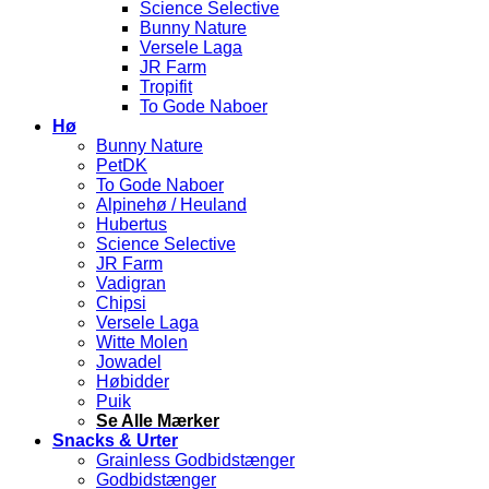
Science Selective
Bunny Nature
Versele Laga
JR Farm
Tropifit
To Gode Naboer
Hø
Bunny Nature
PetDK
To Gode Naboer
Alpinehø / Heuland
Hubertus
Science Selective
JR Farm
Vadigran
Chipsi
Versele Laga
Witte Molen
Jowadel
Høbidder
Puik
Se Alle Mærker
Snacks & Urter
Grainless Godbidstænger
Godbidstænger