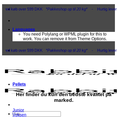
Fortsæt
99 DKK
*Pakkeshop op til 20 kg*
- Hurtig levering 1-3 hverdage
*Vi
til
indhold
Languages
You need Polylang or WPML plugin for this to
work. You can remove it from Theme Options.
99 DKK
*Pakkeshop op til 20 kg*
- Hurtig levering 1-3 hverdage
*Vi
Pellets
Her finder du kun den bedste kvalitet på
marked.
Junior
Søg
Voksen