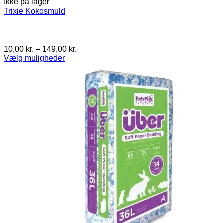
Ikke på lager
Trixie Kokosmuld
Prisinterval:
10,00
kr.
–
149,00
kr.
10,00 kr.
Vælg muligheder
Dette
til
vare
149,00 kr.
har
flere
varianter.
Mulighederne
kan
vælges
på
varesiden