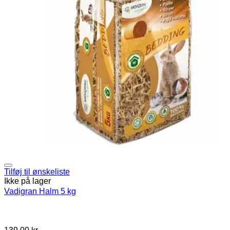
varianter.
Mulighederne
kan
vælges
på
varesiden
Tilføj til ønskeliste
Ikke på lager
Vadigran Halm 5 kg