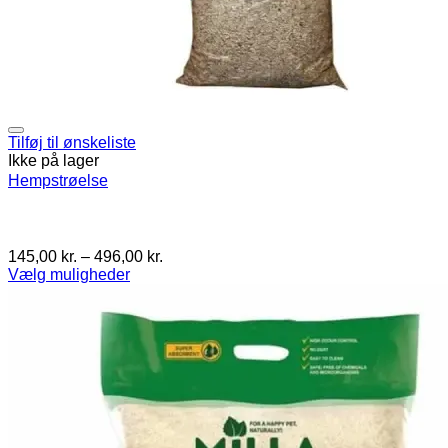
Tilføj til ønskeliste
Ikke på lager
Hempstrøelse
Prisinterval:
145,00
kr.
–
496,00
kr.
145,00 kr.
Vælg muligheder
Dette
til
vare
496,00 kr.
har
flere
varianter.
Mulighederne
kan
vælges
på