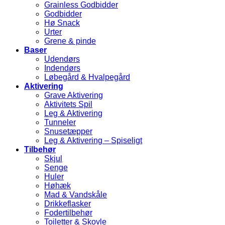
Grainless Godbidder
Godbidder
Hø Snack
Urter
Grene & pinde
Baser
Udendørs
Indendørs
Løbegård & Hvalpegård
Aktivering
Grave Aktivering
Aktivitets Spil
Leg & Aktivering
Tunneler
Snusetæpper
Leg & Aktivering – Spiseligt
Tilbehør
Skjul
Senge
Huler
Høhæk
Mad & Vandskåle
Drikkeflasker
Fodertilbehør
Toiletter & Skovle