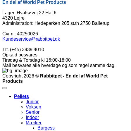
En del af World Pet Products
Lager: Hvalsøvej 22 Hal 6
4320 Lejre
Administration: Hedeparken 205 st.th 2750 Ballerup
Cvr nr. 40250026
Kundeservice@rabbitpet.dk
Tlf. (+45) 3939 4010
Opkald besvares:
Tirsdag & Torsdag kl 16:00-18:00
Mail besvares alle hverdage og som regel samme dag.
Copyright 2026 ©
Rabbitpet - En del af World Pet
Products
Pellets
Junior
Voksen
Senior
Indoor
Mærker
Burgess