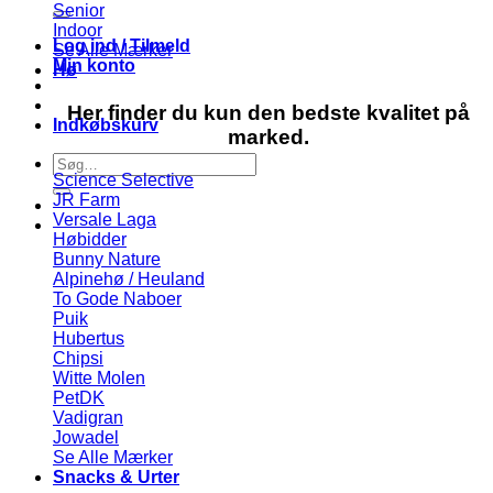
efter:
Senior
Indoor
Log ind / Tilmeld
Se Alle Mærker
Min konto
Hø
Her finder du kun den bedste kvalitet på
Indkøbskurv
marked.
Søg
Science Selective
efter:
JR Farm
Versale Laga
Høbidder
Bunny Nature
Alpinehø / Heuland
To Gode Naboer
Puik
Hubertus
Chipsi
Witte Molen
PetDK
Vadigran
Jowadel
Se Alle Mærker
Snacks & Urter