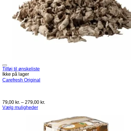
Tilføj til ønskeliste
Ikke på lager
Carefresh Original
Prisinterval:
79,00
kr.
–
279,00
kr.
79,00 kr.
Vælg muligheder
Dette
til
vare
279,00 kr.
har
flere