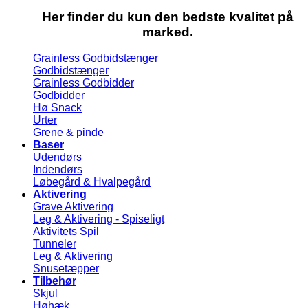
Her finder du kun den bedste kvalitet på
marked.
Grainless Godbidstænger
Godbidstænger
Grainless Godbidder
Godbidder
Hø Snack
Urter
Grene & pinde
Baser
Udendørs
Indendørs
Løbegård & Hvalpegård
Aktivering
Grave Aktivering
Leg & Aktivering - Spiseligt
Aktivitets Spil
Tunneler
Leg & Aktivering
Snusetæpper
Tilbehør
Skjul
Høhæk