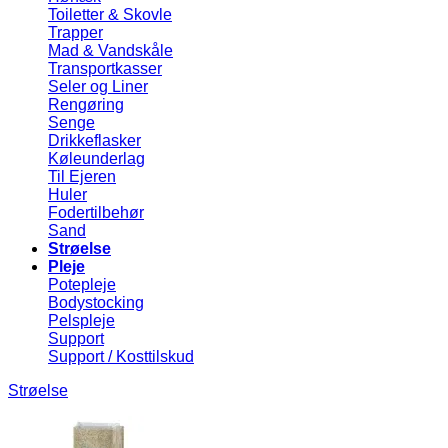
Toiletter & Skovle
Trapper
Mad & Vandskåle
Transportkasser
Seler og Liner
Rengøring
Senge
Drikkeflasker
Køleunderlag
Til Ejeren
Huler
Fodertilbehør
Sand
Strøelse
Pleje
Potepleje
Bodystocking
Pelspleje
Support
Support / Kosttilskud
Strøelse