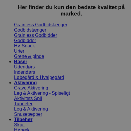
Her finder du kun den bedste kvalitet på
marked.
Grainless Godbidstænger
Godbidstænger
Grainless Godbidder
Godbidder
Hø Snack
Urter
Grene & pinde
Baser
Udendørs
Indendørs
Løbegård & Hvalpegård
Aktivering
Grave Aktivering
Leg & Aktivering - Spiseligt
Aktivitets Spil
Tunneler
Leg & Aktivering
Snusetæpper
Tilbehør
Skjul
Høhæk