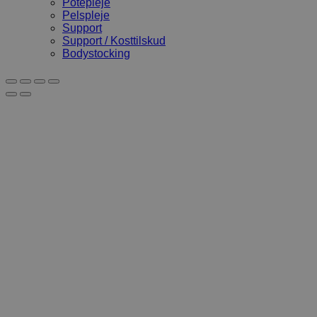
Potepleje
Pelspleje
Support
Support / Kosttilskud
Bodystocking