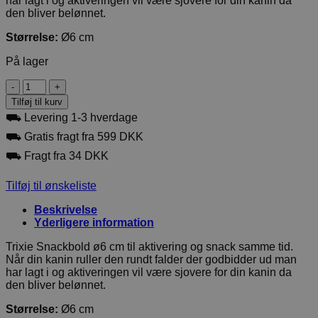
har lagt i og aktiveringen vil være sjovere for din kanin da
den bliver belønnet.
Størrelse:
Ø6 cm
På lager
Trixie
Snackbold
Tilføj til kurv
ø6
⛟ Levering 1-3 hverdage
cm
antal
⛟ Gratis fragt fra 599 DKK
⛟ Fragt fra 34 DKK
Tilføj til ønskeliste
Beskrivelse
Yderligere information
Trixie Snackbold ø6 cm til aktivering og snack samme tid.
Når din kanin ruller den rundt falder der godbidder ud man
har lagt i og aktiveringen vil være sjovere for din kanin da
den bliver belønnet.
Størrelse:
Ø6 cm