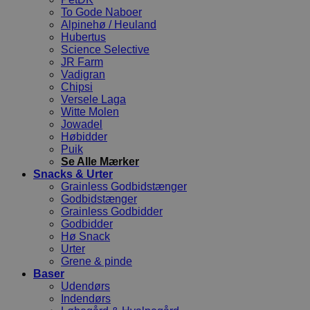
To Gode Naboer
Alpinehø / Heuland
Hubertus
Science Selective
JR Farm
Vadigran
Chipsi
Versele Laga
Witte Molen
Jowadel
Høbidder
Puik
Se Alle Mærker
Snacks & Urter
Grainless Godbidstænger
Godbidstænger
Grainless Godbidder
Godbidder
Hø Snack
Urter
Grene & pinde
Baser
Udendørs
Indendørs