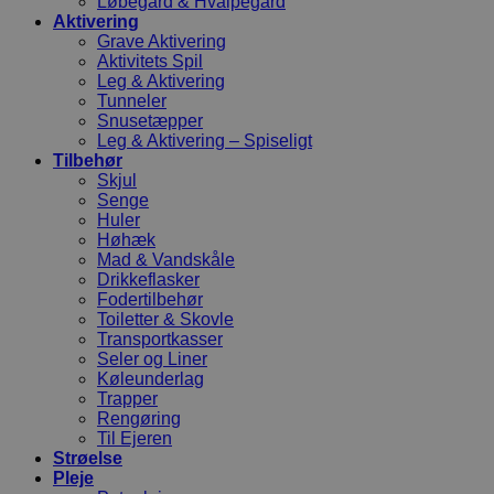
Løbegård & Hvalpegård
Aktivering
Grave Aktivering
Aktivitets Spil
Leg & Aktivering
Tunneler
Snusetæpper
Leg & Aktivering – Spiseligt
Tilbehør
Skjul
Senge
Huler
Høhæk
Mad & Vandskåle
Drikkeflasker
Fodertilbehør
Toiletter & Skovle
Transportkasser
Seler og Liner
Køleunderlag
Trapper
Rengøring
Til Ejeren
Strøelse
Pleje