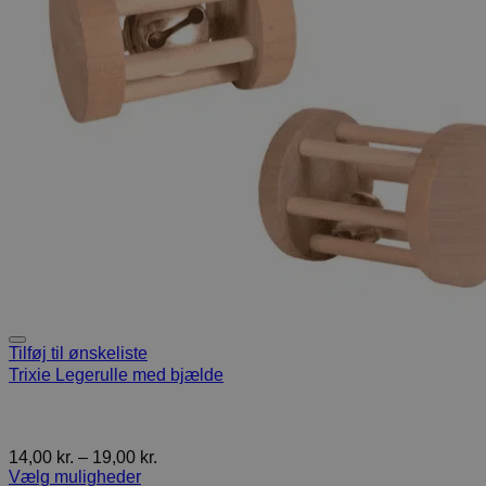
Tilføj til ønskeliste
Trixie Legerulle med bjælde
Prisinterval:
14,00
kr.
–
19,00
kr.
14,00 kr.
Vælg muligheder