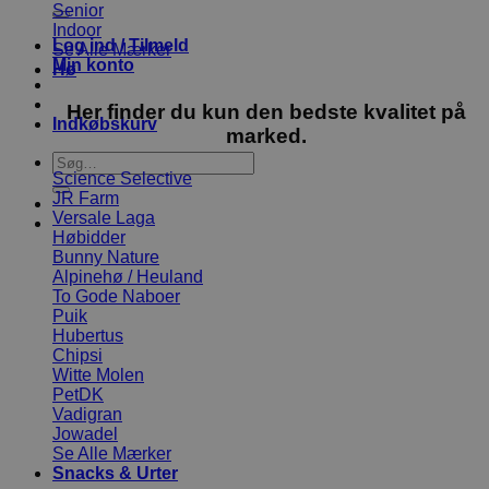
efter:
Senior
Indoor
Log ind / Tilmeld
Se Alle Mærker
Min konto
Hø
Her finder du kun den bedste kvalitet på
Indkøbskurv
marked.
Søg
Science Selective
efter:
JR Farm
Versale Laga
Høbidder
Bunny Nature
Alpinehø / Heuland
To Gode Naboer
Puik
Hubertus
Chipsi
Witte Molen
PetDK
Vadigran
Jowadel
Se Alle Mærker
Snacks & Urter