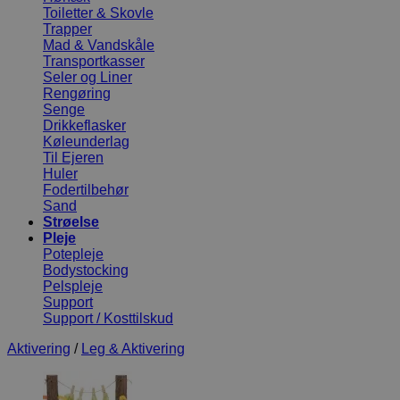
Toiletter & Skovle
Trapper
Mad & Vandskåle
Transportkasser
Seler og Liner
Rengøring
Senge
Drikkeflasker
Køleunderlag
Til Ejeren
Huler
Fodertilbehør
Sand
Strøelse
Pleje
Potepleje
Bodystocking
Pelspleje
Support
Support / Kosttilskud
Aktivering
/
Leg & Aktivering