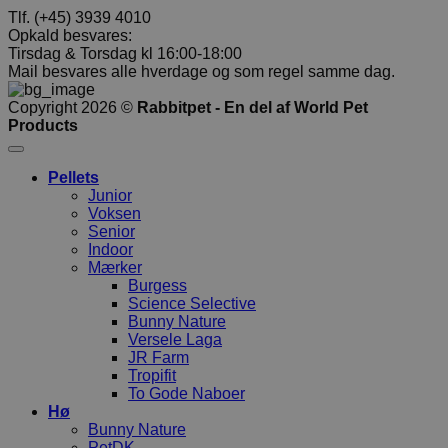
Tlf. (+45) 3939 4010
Opkald besvares:
Tirsdag & Torsdag kl 16:00-18:00
Mail besvares alle hverdage og som regel samme dag.
Copyright 2026 ©
Rabbitpet - En del af World Pet
Products
Pellets
Junior
Voksen
Senior
Indoor
Mærker
Burgess
Science Selective
Bunny Nature
Versele Laga
JR Farm
Tropifit
To Gode Naboer
Hø
Bunny Nature
PetDK