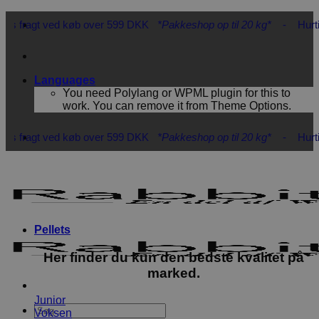
Fortsæt
køb over 599 DKK
*Pakkeshop op til 20 kg*
- Hurtig levering 1-3 
til
indhold
Languages
You need Polylang or WPML plugin for this to
work. You can remove it from Theme Options.
køb over 599 DKK
*Pakkeshop op til 20 kg*
- Hurtig levering 1-3 
Pellets
Her finder du kun den bedste kvalitet på
marked.
Junior
Søg
Voksen