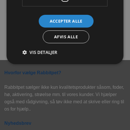
JR Farm Grainless Rübli
Ozami klosaks 8.7x5x0.7cm
ACCEPTER ALLE
Sticks 100g
34,00
kr.
52,00
kr.
AFVIS ALLE
TILFØJ TIL KURV
TILFØJ TIL KURV
VIS DETALJER
Hvorfor vælge Rabbitpet?
Rabbitpet sælger ikke kun kvalitetsprodukter såsom, foder,
hø, aktivering, strøelse mm. til vores kunder. Vi hjælper
også med rådgivning, så tøv ikke med at skrive eller ring til
os for hjælp..
Nyhedsbrev