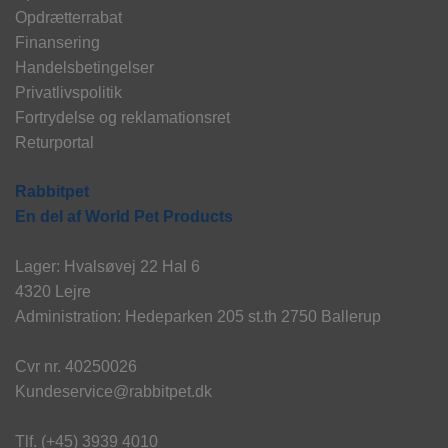
Opdrætterrabat
Finansering
Handelsbetingelser
Privatlivspolitik
Fortrydelse og reklamationsret
Returportal
Rabbitpet
En del af World Pet Products
Lager: Hvalsøvej 22 Hal 6
4320 Lejre
Administration: Hedeparken 205 st.th 2750 Ballerup
Cvr nr. 40250026
Kundeservice@rabbitpet.dk
Tlf. (+45) 3939 4010