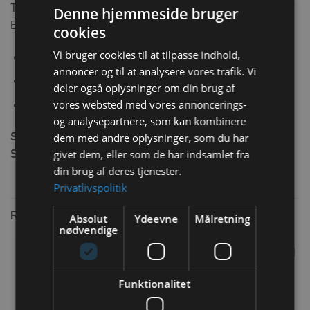
Trixie klosaks 8 cm med anti-glide greb i gummi.
Denne hjemmeside bruger
En god saks, der ligger godt i hånden
cookies
Vi bruger cookies til at tilpasse indhold,
Plasthåndtag med gummigreb
annoncer og til at analysere vores trafik. Vi
Rustfrit stål
deler også oplysninger om din brug af
vores websted med vores annoncerings-
Til Gnavere, små hunde, katte, og fugle
og analysepartnere, som kan kombinere
Størrelse:
8 cm
dem med andre oplysninger, som du har
givet dem, eller som de har indsamlet fra
Sælges i ass. farver:
Grøn og Blå
din brug af deres tjenester.
Privatlivspolitik
RELATEREDE VARER
Absolut
Ydeevne
Målretning
nødvendige
Tilføj til
Tilføj til
Funktionalitet
ønskeliste
ønskeliste