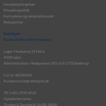
Handelsbetingelser
Privatlivspolitik
Fortrydelse og reklamationsret
Returportal
Rabbitpet
En del af World Pet Products
Lager: Hvalsøvej 22 Hal 6
4320 Lejre
Administration: Hedeparken 205 st.th 2750 Ballerup
Cvr nr. 40250026
Kundeservice@rabbitpet.dk
Tlf. (+45) 3939 4010
Opkald besvares:
Tirsdag & Torsdag kl 16:00-18:00