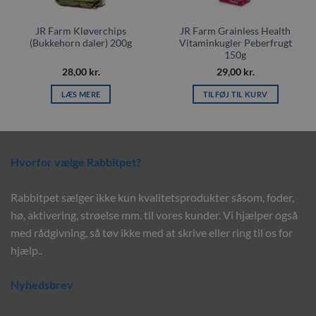
JR Farm Kløverchips
JR Farm Grainless Health
(Bukkehorn daler) 200g
Vitaminkugler Peberfrugt
150g
28,00
kr.
29,00
kr.
LÆS MERE
TILFØJ TIL KURV
Hvorfor vælge Rabbitpet?
Rabbitpet sælger ikke kun kvalitetsprodukter såsom, foder,
hø, aktivering, strøelse mm. til vores kunder. Vi hjælper også
med rådgivning, så tøv ikke med at skrive eller ring til os for
hjælp..
Nyhedsbrev