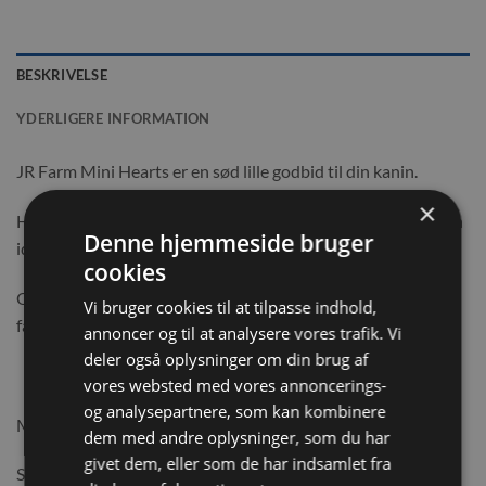
BESKRIVELSE
YDERLIGERE INFORMATION
JR Farm Mini Hearts er en sød lille godbid til din kanin.
×
Hjerterne er perfekt belønning til en kornfri diæt. – og har en
Denne hjemmeside bruger
ideel størrelse, ligetil at sætte tænderne i.
cookies
Og hvem vil ikke gerne give et hjerte væk? Det vil vi i hvert
Vi bruger cookies til at tilpasse indhold,
fald helt sikkert.
annoncer og til at analysere vores trafik. Vi
deler også oplysninger om din brug af
vores websted med vores annoncerings-
og analysepartnere, som kan kombinere
Mærke: JR Farm
dem med andre oplysninger, som du har
givet dem, eller som de har indsamlet fra
Specifikationer: 150g