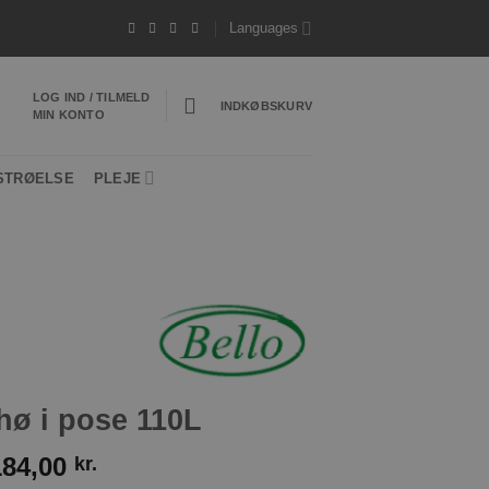
kg*
- Hurtig levering 1-3 hverdage
*Vi sender 
Languages
LOG IND / TILMELD
INDKØBSKURV
MIN KONTO
STRØELSE
PLEJE
hø i pose 110L
184,00
kr.