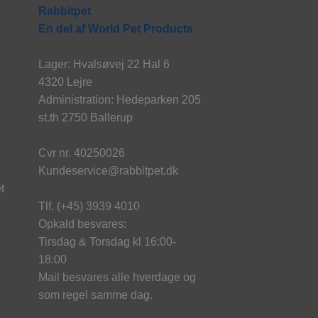
Rabbitpet
En del af World Pet Products
Lager: Hvalsøvej 22 Hal 6
4320 Lejre
Administration: Hedeparken 205
st.th 2750 Ballerup
Cvr nr. 40250026
Kundeservice@rabbitpet.dk
t
Tlf. (+45) 3939 4010
Opkald besvares:
Tirsdag & Torsdag kl 16:00-
18:00
Mail besvares alle hverdage og
som regel samme dag.