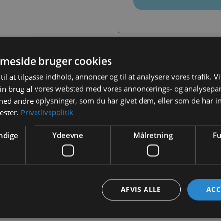
Tilf
meside bruger cookies
til at tilpasse indhold, annoncer og til at analysere vores trafik. V
in brug af vores websted med vores annoncerings- og analysepa
d andre oplysninger, som du har givet dem, eller som de har in
nester.
Privatlivspolitik
BESKRIVELSE
YDERLIGERE INFORMATION
ndige
Ydeevne
Målretning
Fu
ner er ikke kun almindelig hø, men skal også indeholde mange 
AFVIS ALLE
ACC