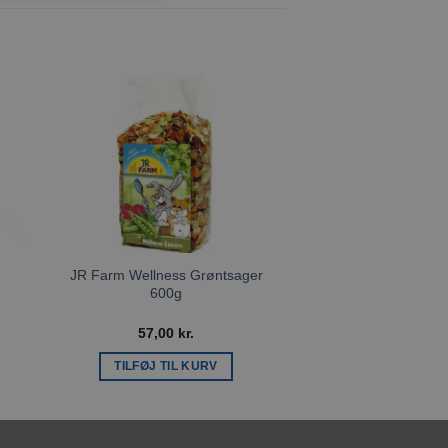
l
Tilføj til
ste
ønskeliste
JR Farm Wellness Grøntsager
JR Farm Heldige Gu
600g
57,00
kr.
32,00
k
TILFØJ TIL KURV
TILFØJ TIL