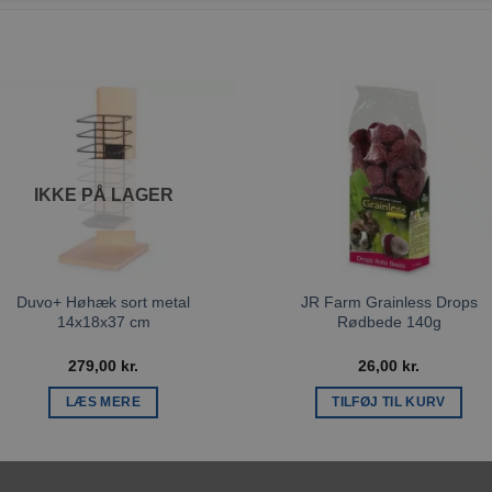
Tilføj til
Tilføj ti
ønskeliste
ønskeli
IKKE PÅ LAGER
Duvo+ Høhæk sort metal
JR Farm Grainless Drops
14x18x37 cm
Rødbede 140g
279,00
kr.
26,00
kr.
LÆS MERE
TILFØJ TIL KURV