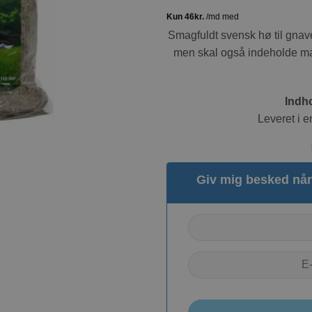
Smagfuldt svensk hø til gnave
men skal også indeholde ma
Indh
Leveret i e
Giv mig besked når 