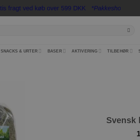
 fragt ved køb over 599 DKK
*Pakkeshop op til 20 
SNACKS & URTER
BASER
AKTIVERING
TILBEHØR
Tilføj til
ønskeliste
Svensk 