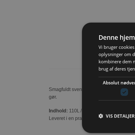
Denne hjem
Vi bruger cookies 
oplysninger om d
kombinere dem me
brug af deres tje
Absolut nødve
Smagfuldt svensk hø til gnavere og kani
gør.
Indhold:
110L / ca. kg
VIS DETALJER
Leveret i en praktisk 20 liter pose