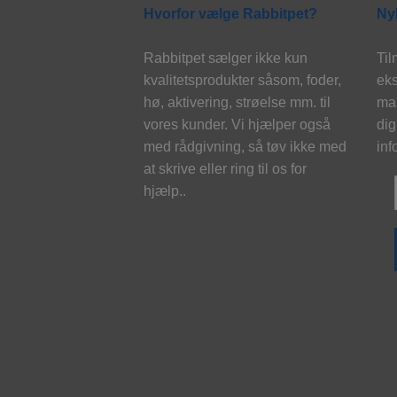
Hvorfor vælge Rabbitpet?
Ny
Rabbitpet sælger ikke kun
Til
kvalitetsprodukter såsom, foder,
eks
hø, aktivering, strøelse mm. til
mai
vores kunder. Vi hjælper også
dig
med rådgivning, så tøv ikke med
inf
at skrive eller ring til os for
hjælp..