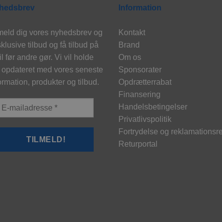
hedsbrev
Information
meld dig vores nyhedsbrev og
Kontakt
klusive tilbud og få tilbud på
Brand
l før andre gør. Vi vil holde
Om os
 opdateret med vores seneste
Sponsorater
ormation, produkter og tilbud.
Opdrætterrabat
Finansering
Handelsbetingelser
Privatlivspolitik
Fortrydelse og reklamationsre
Returportal