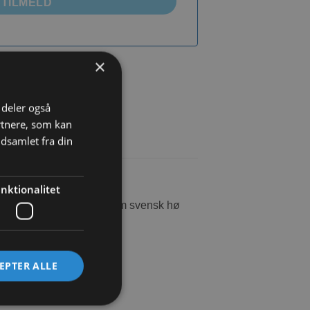
TILMELD
×
øj til ønskeliste
i deler også
rtnere, som kan
dsamlet fra din
nktionalitet
vigtige næringsstoffer som svensk hø
EPTER ALLE