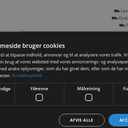
⛟ Leve
⛟ Grati
⛟ Fr
Tilf
meside bruger cookies
til at tilpasse indhold, annoncer og til at analysere vores trafik. V
in brug af vores websted med vores annoncerings- og analysepa
d andre oplysninger, som du har givet dem, eller som de har in
nester.
Privatlivspolitik
BESKRIVELSE
YDERLIGERE INFORMATION
ndige
Ydeevne
Målretning
Fu
in, som også giver dig stor brugervenlighed.
lket gør det godt som base til din kanin, så den nemt kan gå ind/ud 
te bakke. Ambiente leveres med et hø stativ.
AFVIS ALLE
ACC