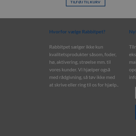
ÆS MERE
TILFØJ TIL KURV
Hvorfor vælge Rabbitpet?
Ny
Rabbitpet sælger ikke kun
Til
kvalitetsprodukter såsom, foder,
eks
hø, aktivering, strøelse mm. til
mai
vores kunder. Vi hjælper også
opd
med rådgivning, så tøv ikke med
inf
at skrive eller ring til os for hjælp..