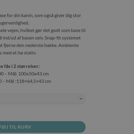
424,00 kr.
til
649,00 kr.
e for din kanin, som også giver dig stor
ugervenlighed.
le vejen, hvilket gør det godt som base til
 ind/ud af basen selv. Snap-fit ​​systemet
 at fjerne den nederste bakke. Ambiente
s med et hø stativ.
 fås i 2 størrelser:
0 – Mål: 100x50x43 cm
 – Mål :118×64,5×43 cm
FØJ TIL KURV