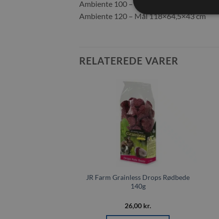
Ambiente 100 – Mål 100x50x43 cm
Ambiente 120 – Mål 118×64,5×43 cm
RELATEREDE VARER
Tilføj til
Tilføj til
ønskeliste
ønskeliste
E PÅ LAGER
Grainless Drops
JR Farm Grainless Drops Rødbede
ebøtte 140g
140g
26,00
kr.
26,00
kr.