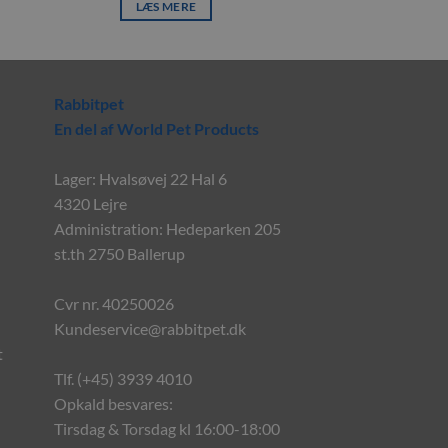
LÆS MERE
Rabbitpet
En del af World Pet Products
Lager: Hvalsøvej 22 Hal 6
4320 Lejre
Administration: Hedeparken 205
st.th 2750 Ballerup
Cvr nr. 40250026
Kundeservice@rabbitpet.dk
t
Tlf. (+45) 3939 4010
Opkald besvares:
Tirsdag & Torsdag kl 16:00-18:00