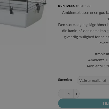
Ambiente basen er en god bas
br
Den store adgangslåge åbner he
din kanin, så den nemt kan gå
giver dig mulighed for helt
levere
Ambiente
Ambiente 10
Ambiente 120
Størrelse:
Savic Ambiente antal
TIL