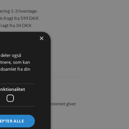
ring 1-3 hverdage
s fragt fra 599 DKK
agt fra 34 DKK
×
øj til ønskeliste
i deler også
rtnere, som kan
dsamlet fra din
nktionalitet
af basen selv. Snap-fit ​​systemet giver
EPTER ALLE