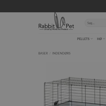
Fortsæt
til
indhold
Søg
efter:
PELLETS
HØ
BASER
/
INDENDØRS