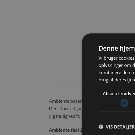
Denne hjem
Vi bruger cookies 
oplysninger om d
kombinere dem me
brug af deres tje
Absolut nødve
Ambiente basen er en god base for din kan
Den store adgangslåge åbner hele vejen, hvi
dig mulighed for helt at fjerne den neders
VIS DETALJER
Ambiente fås i 2 størrelser: