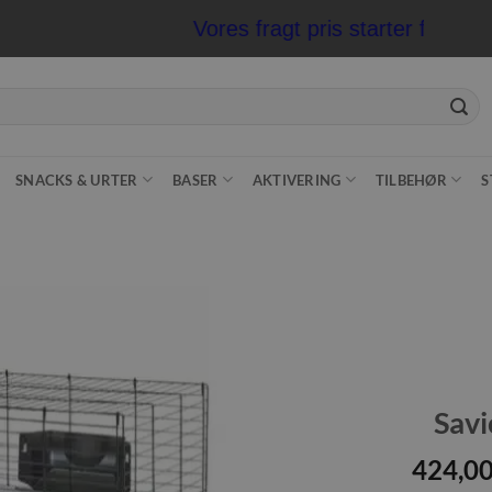
Vores fragt pris starter fra kun 
SNACKS & URTER
BASER
AKTIVERING
TILBEHØR
S
Tilføj til
ønskeliste
Savi
424,0