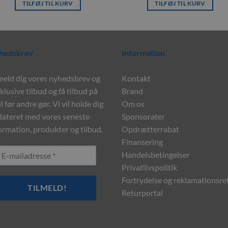
TILFØJ TIL KURV
TILFØJ TIL KURV
hedsbrev
Information
meld dig vores nyhedsbrev og
Kontakt
klusive tilbud og få tilbud på
Brand
l før andre gør. Vi vil holde dig
Om os
ateret med vores seneste
Sponsorater
ormation, produkter og tilbud.
Opdrætterrabat
Finansering
Handelsbetingelser
Privatlivspolitik
Fortrydelse og reklamationsre
Returportal