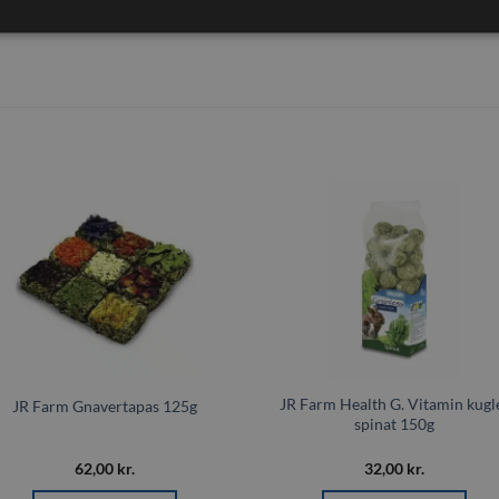
Tilføj til
Tilføj t
ønskeliste
ønskeli
JR Farm Health G. Vitamin kugl
JR Farm Gnavertapas 125g
spinat 150g
62,00
kr.
32,00
kr.