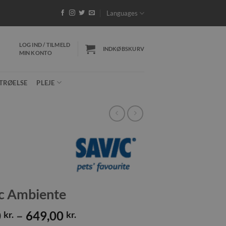
32 DKK - Gratis fragt ved køb over 599 DKK
*Pakk
Languages
LOG IND / TILMELD
INDKØBSKURV
MIN KONTO
TRØELSE
PLEJE
c Ambiente
Prisinterval:
0
–
649,00
kr.
kr.