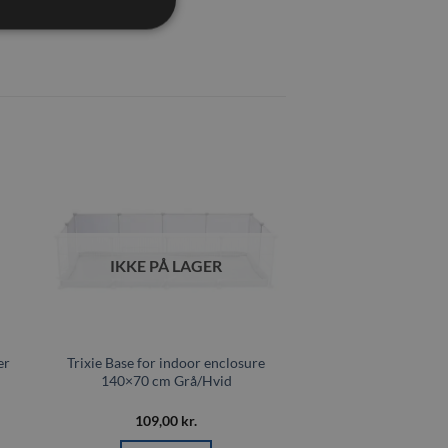
il
Tilføj til
ste
ønskeliste
IKKE PÅ LAGER
er
Trixie Base for indoor enclosure
140×70 cm Grå/Hvid
109,00
kr.