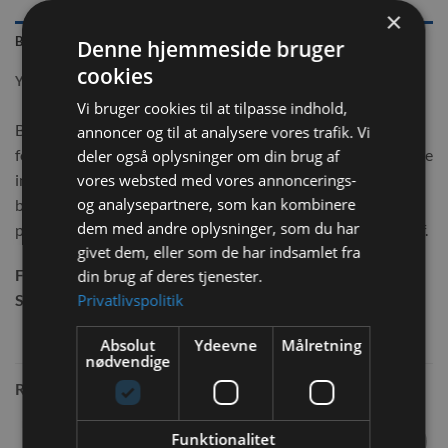
×
BESKRIVELSE
Denne hjemmeside bruger
cookies
YDERLIGERE INFORMATION
Vi bruger cookies til at tilpasse indhold,
Base til kaniner. Basen har 3 låger, en stor i toppen og 2 på
annoncer og til at analysere vores trafik. Vi
forsiden af buret, hvilket gør det nemt for din kanin at komme
deler også oplysninger om din brug af
ind/ud selv. indvendig er der en trappe i træ fra det nederste
vores websted med vores annoncerings-
og analysepartnere, som kan kombinere
bund og op til den øverste bund hvilket giver en del mere
dem med andre oplysninger, som du har
plads til din kanin. Nemt at rengøre da top delen kan tages af.
givet dem, eller som de har indsamlet fra
Farve:
Blå bund og stål tremmer
din brug af deres tjenester.
Privatlivspolitik
Størrelse:
120x59x120 cm
Absolut
Ydeevne
Målretning
nødvendige
RELATEREDE VARER
Funktionalitet