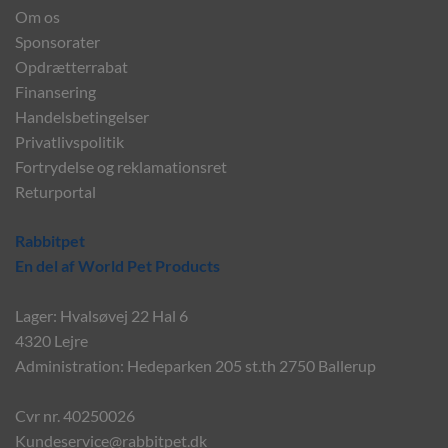
Om os
Sponsorater
Opdrætterrabat
Finansering
Handelsbetingelser
Privatlivspolitik
Fortrydelse og reklamationsret
Returportal
Rabbitpet
En del af World Pet Products
Lager: Hvalsøvej 22 Hal 6
4320 Lejre
Administration: Hedeparken 205 st.th 2750 Ballerup
Cvr nr. 40250026
Kundeservice@rabbitpet.dk