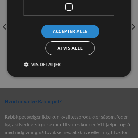
Tilføj til
Tilføj til
ønskeliste
ønskeliste
ACCEPTER ALLE
JR Farm Grainless Health
JR Farm Quad Bits
AFVIS ALLE
Vitaminkugler Peberfrugt
Gulerødder 300g
150g
29,00
kr.
34,00
kr.
VIS DETALJER
TILFØJ TIL KURV
TILFØJ TIL KURV
Hvorfor vælge Rabbitpet?
Rabbitpet sælger ikke kun kvalitetsprodukter såsom, foder,
hø, aktivering, strøelse mm. til vores kunder. Vi hjælper også
med rådgivning, så tøv ikke med at skrive eller ring til os for