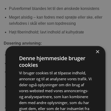
Pulverformel blandes let til den ønskede konsistens
Meget alsidig – kan fodres med sprøjte eller ske, eller
selvfodres i skål eller som topdressing
Højt fiberindhold; lavt indhold af kulhydrate
Dosering anvisning:
×
27 gr Critical Care pr. kg. kropsvægt dagligt
Denne hjemmeside bruger
1 spiseske indeholder ca. 9 gram
cookies
1 del pulver blandes med 2 dele vand (kogt afkølet
Vi bruger cookies til at tilpasse indhold,
vand). Ryst blandingen meget grundigt før brug
annoncer og til at analysere vores trafik. Vi
deler også oplysninger om din brug af
Fordel dagsmængden på 4-6 måltider med mindre
vores websted med vores annoncerings-
dyrlægen anbefaler andet. Dyret bør altid have adgang
og analysepartnere, som kan kombinere
til frisk vand
dem med andre oplysninger, som du har
Opbevares køligt og tørt. Opblandet pulver kasseres
givet dem, eller som de har indsamlet fra