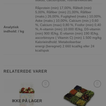
tilskud, calciumjodat, rosmarinekstrakt
Råprotein (min) 17,00%, Råfedt (min)
5,00%, Råfiber (min) 21,00%, Råfiber
(maks.) 26,00%, Fugtighed (maks.) 10,00%,
Aske (maks.) 10,00%, Calcium (min.) 0,60
%, Calcium (max) 0,80 %, Fosfor (min) 0,40
Analytisk
%, A-vitamin (min) 10.000 IE/kg, D3-vitamin
indhold: / kg
(min) 900 IE/kg, E-vitamin (min) 190 IE/kg,
ascorbinsyre ( Vitamin C) (min) 1.500 mg/kg
Kalorieindhold: Metaboliserbar
energi (beregnet) 2.660 kcal/kg eller 24
kcal/spsk
RELATEREDE VARER
Tilføj til
Tilføj til
ønskeliste
ønskeliste
IKKE PÅ LAGER