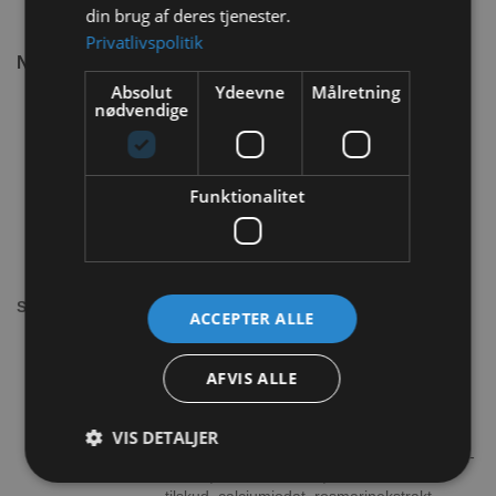
efter max. 24 timer i køleskabet
din brug af deres tjenester.
Privatlivspolitik
Næringsindhold:
Absolut
Ydeevne
Målretning
nødvendige
Timothy Græsmel, Sojabønneskaller,
Sojabønnemel, Hvedekim, Xanthangummi,
Kaliumchlorid, Salt, L-Ascorbyl-2-
Polyphosphat (C-vitamin), Sojaolie, Hørfrø,
Funktionalitet
Magnesiumsulfat, Calciumchlorid , Papaya,
Pine Molassesle , Naturlig smag, DL-
methionin, L-glutamin, havregryn ,
hvedemel, natriumbentonit, gærkultur
(dehydreret), fedtprodukt, hydrolyseret gær,
inulin, blandede tocopheroler
Sammensætning:
ACCEPTER ALLE
(konserveringsmiddel), cholinklorid, vitamin
E-tilskud, zinksulfat , Zine Proteinat, Niacin,
Kobbersulfat, d-Calcium Pantothenate,
AFVIS ALLE
Vitamin A Supplement, Manganoxid,
Riboflavin Supplement,
Biotin, Thiaminmononitrat, Kobberproteinat,
VIS DETALJER
Natrium Selenit, manganproteinat,
pyridoxinhydrochlorid , folinsyre, vitamin D3-
tilskud, koboltkarbonat, vitamin B12-