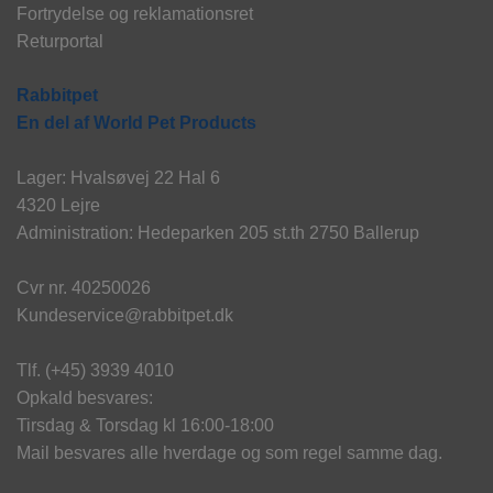
Fortrydelse og reklamationsret
Returportal
Rabbitpet
En del af World Pet Products
Lager: Hvalsøvej 22 Hal 6
4320 Lejre
Administration: Hedeparken 205 st.th 2750 Ballerup
Cvr nr. 40250026
Kundeservice@rabbitpet.dk
Tlf. (+45) 3939 4010
Opkald besvares:
Tirsdag & Torsdag kl 16:00-18:00
Mail besvares alle hverdage og som regel samme dag.