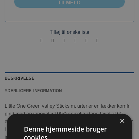
TILMELD
Tilføj til ønskeliste
BESKRIVELSE
YDERLIGERE INFORMATION
Little One Green valley Sticks m. urter er en lækker kornfri
pind med en innovativ 100% spiselig stang lavet af 60
×
enggræsser til tandpleje og nippesjov. Godbidden kommer
Denne hjemmeside bruger
i et stort format til langvarig nydelse og indeholder absolut
cookies
ingen korn, hvilket gør den perfekt til kaniner, også dem