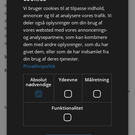
med særlige kostbehov. Dens velsmagende og varierede
Vi bruger cookies til at tilpasse indhold,
sammensætning omfatter sunde havefrø, forskellige
annoncer og til at analysere vores trafik. Vi
aromatiske urter (selleri, oregano, timian og basilikum) og
deler også oplysninger om din brug af
tørrede blomster (såsom kamille og calendula). Dette
vores websted med vores annoncerings-
sammen med den sprøde konsistens gør pinden særligt
og analysepartnere, som kan kombinere
velsmagende.
dem med andre oplysninger, som du har
givet dem, eller som de har indsamlet fra
Indhold:
1x160g
din brug af deres tjenester.
Privatlivspolitik
Næringsindhold:
Absolut
Ydeevne
Målretning
nødvendige
eng og bjerggræs, æblekød, boghvede,
derivater af vegetabilsk oprindelse, grønne
ærter, havefrø (fennikel, koriander, kløver,
basilikum, spinat, persille, gulerod, radise,
Funktionalitet
Ingredienser:
marksalat, vild rucola, hvid salat), røde
linser, linfrø, haveurter (selleri, oregano,
timian, basilikum), vegetabilske
proteinekstrakter, hybenfrø, tørrede
blomster (kamille, calendula)