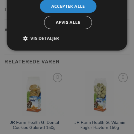
vitamin A – 2000 IE, vitamin D3 – 150 IE,
ACCEPTER ALLE
Tilsætningsstoffer:
vitamin E – 20 mg, konserveringsmiddel
farvestof
AFVIS ALLE
protein – 11,2%, fedt – 5%, fiber – 11,1%,
Analytisk indhold:
aske – 2,8%, calcium – 0,15%, fosfor –
0,1%
VIS DETALJER
RELATEREDE VARER
Tilføj til
Tilføj til
ønskeliste
ønskeliste
JR Farm Health G. Dental
JR Farm Health G. Vitamin
Cookies Gulerød 150g
kugler Havtorn 150g