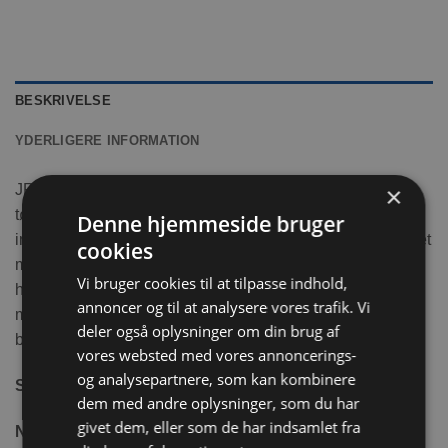
BESKRIVELSE
YDERLIGERE INFORMATION
×
JR Farm Urter Plus i spand er fyldt med naturlige og
tørrede urter, grøntsager mm. Denne her lækre blanding
Denne hjemmeside bruger
indeholder havreflager, hvedeflager, ærteflager, ekstruderet
cookies
majsmel, gulerødder, rødbeder, persille, hvede, puffet
Vi bruger cookies til at tilpasse indhold,
hvede, lucerne, pustet majs, citronmelisse, johannesbrød,
annoncer og til at analysere vores trafik. Vi
majsflager, mælkebøtte, solsikke, pebermynte, hø af
deler også oplysninger om din brug af
bjergeng, morgenfrueblomster, rødkløver.
vores websted med vores annoncerings-
og analysepartnere, som kan kombinere
Størrelse:
5L / Ca. 1,5 kg.
dem med andre oplysninger, som du har
givet dem, eller som de har indsamlet fra
Næringsindhold: