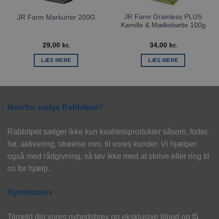
JR Farm Grainless PLUS
JR Farm Markurter 200G
Kamille & Mælkebøtte 100g
29,00
kr.
34,00
kr.
LÆS MERE
LÆS MERE
Hvorfor vælge Rabbitpet?
Rabbitpet sælger ikke kun kvalitetsprodukter såsom, foder,
hø, aktivering, strøelse mm. til vores kunder. Vi hjælper
også med rådgivning, så tøv ikke med at skrive eller ring til
os for hjælp..
Nyhedsbrev
Tilmeld dig vores nyhedsbrev og eksklusive tilbud og få