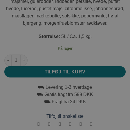
majsmel, gulerødder, rødbeder, persille, hvede, puffet
hvede, lucerne, pustet majs, citronmelisse, johannesbrød,
majsflager, mælkebøtte, solsikke, pebermynte, hø af
bjergeng, morgenfrueblomster, rødkløver.
Størrelse:
5L / Ca. 1,5 kg.
På lager
JR Farm Urter Plus i Spand 5L antal
TILFØJ TIL KURV
⛟ Levering 1-3 hverdage
⛟ Gratis fragt fra 599 DKK
⛟ Fragt fra 34 DKK
Tilføj til ønskeliste