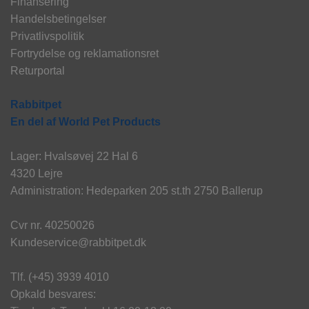
Finansering
Handelsbetingelser
Privatlivspolitik
Fortrydelse og reklamationsret
Returportal
Rabbitpet
En del af World Pet Products
Lager: Hvalsøvej 22 Hal 6
4320 Lejre
Administration: Hedeparken 205 st.th 2750 Ballerup
Cvr nr. 40250026
Kundeservice@rabbitpet.dk
Tlf. (+45) 3939 4010
Opkald besvares: