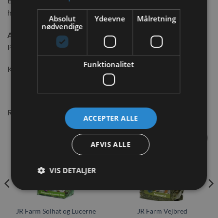
Birkeblade 38%, hasselnøddeblade, brændenælderod,
hasselnøddetræ, svampe 5%
Absolut
Ydeevne
Målretning
nødvendige
Analyse:
Protein 15,1%, fedt 5,2%, fibre 17,3%, aske 6,9%, vand 9,9%.
Funktionalitet
Kølig og tør opbevaring
RELATEREDE VARER
ACCEPTER ALLE
AFVIS ALLE
Tilføj til
Tilføj til
ønskeliste
ønskeliste
VIS DETALJER
IKKE PÅ LAGER
IKKE PÅ LAGER
JR Farm Solhat og Lucerne
JR Farm Vejbred