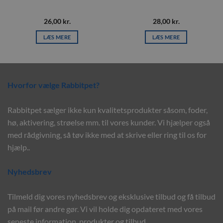
26,00
kr.
28,00
kr.
LÆS MERE
LÆS MERE
Hvorfor vælge Rabbitpet?
Rabbitpet sælger ikke kun kvalitetsprodukter såsom, foder,
hø, aktivering, strøelse mm. til vores kunder. Vi hjælper også
med rådgivning, så tøv ikke med at skrive eller ring til os for
hjælp..
Nyhedsbrev
Tilmeld dig vores nyhedsbrev og eksklusive tilbud og få tilbud
på mail før andre gør. Vi vil holde dig opdateret med vores
seneste information, produkter og tilbud.