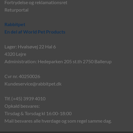
Fortrydelse og reklamationsret
Returportal
Rabbitpet
En del af World Pet Products
Lager: Hvalsøvej 22 Hal 6
4320 Lejre
Administration: Hedeparken 205 st.th 2750 Ballerup
Cvr nr. 40250026
Kundeservice@rabbitpet.dk
Tlf. (+45) 3939 4010
Opkald besvares:
Tirsdag & Torsdag kl 16:00-18:00
Mail besvares alle hverdage og som regel samme dag.