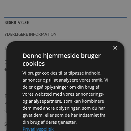
BESKRIVELSE
YDERLIGERE INFORMATION
×
JR FARM Skovhemmelighed – sundt råfoder til hverdag.
Denne hjemmeside bruger
Det høje indhold af fibre sørger for en optimal fordøjelse og
cookies
et bedre velbefindende.
Vi bruger cookies til at tilpasse indhold,
annoncer og til at analysere vores trafik. Vi
deler også oplysninger om din brug af
vores websted med vores annoncerings-
Foderanbefaling:
og analysepartnere, som kan kombinere
Kan blandes med hø eller andre urter eller gives som
dem med andre oplysninger, som du har
supplement til den daglige høration.
givet dem, eller som de har indsamlet fra
din brug af deres tjenester.
Sammensætning:
Privatlivspolitik