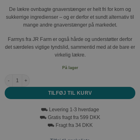
De lækre ovnbagte gnaverstænger er helt fri for korn og
sukkerrige ingredienser – og er derfor et sundt alternativ til
mange andre gnaverstænger på markedet.
Farmys fra JR Farm er også hårde og understøtter derfor
det særdeles vigtige tyndslid, sammentid med at de bare er
virkelig lækre.
På lager
JR Farm Grainless Marguerit & Kornblomst 140G antal
TILFØJ TIL KURV
⛟ Levering 1-3 hverdage
⛟ Gratis fragt fra 599 DKK
⛟ Fragt fra 34 DKK