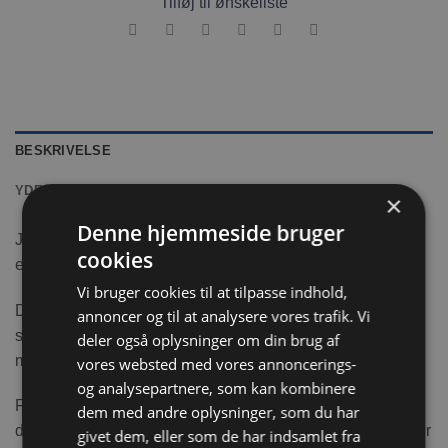
Tilføj til ønskeliste
BESKRIVELSE
YDERLIGERE INFORMATION
×
Denne hjemmeside bruger
JR Farm Grainless Farmys med Marguerit og Kornblomst
cookies
er en lækker kornfri gnaverstang til alle kaniner.
Vi bruger cookies til at tilpasse indhold,
De lækre ovnbagte gnaverstænger er helt fri for korn og
annoncer og til at analysere vores trafik. Vi
sukkerrige ingredienser – og er derfor et sundt alternativ til
deler også oplysninger om din brug af
mange andre gnaverstænger på markedet.
vores websted med vores annoncerings-
og analysepartnere, som kan kombinere
Farmys fra JR Farm er også hårde og understøtter derfor
dem med andre oplysninger, som du har
det særdeles vigtige tyndslid, sammentid med at de bare er
givet dem, eller som de har indsamlet fra