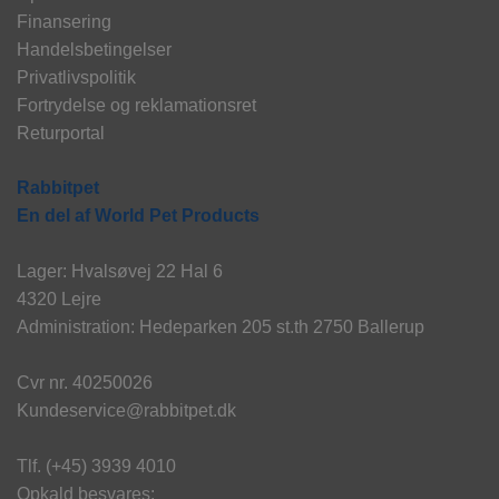
Finansering
Handelsbetingelser
Privatlivspolitik
Fortrydelse og reklamationsret
Returportal
Rabbitpet
En del af World Pet Products
Lager: Hvalsøvej 22 Hal 6
4320 Lejre
Administration: Hedeparken 205 st.th 2750 Ballerup
Cvr nr. 40250026
Kundeservice@rabbitpet.dk
Tlf. (+45) 3939 4010
Opkald besvares: