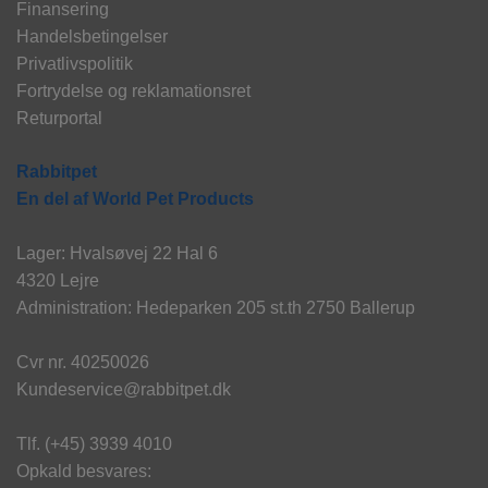
Finansering
Handelsbetingelser
Privatlivspolitik
Fortrydelse og reklamationsret
Returportal
Rabbitpet
En del af World Pet Products
Lager: Hvalsøvej 22 Hal 6
4320 Lejre
Administration: Hedeparken 205 st.th 2750 Ballerup
Cvr nr. 40250026
Kundeservice@rabbitpet.dk
Tlf. (+45) 3939 4010
Opkald besvares: