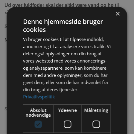
Ud over fuldfoder skal der altid være vand og hø til
×
rådighed.
Denne hjemmeside bruger
Størrelse:
600g, 1,2 kg og 10 kg
cookies
Vi bruger cookies til at tilpasse indhold,
Næringsindhold:
annoncer og til at analysere vores trafik. Vi
deler også oplysninger om din brug af
Bjergenghø høstet ved foden af
vores websted med vores annoncerings-
alperne (bestående blandt andet af
enggræs, rævehale, havregræs,
og analysepartnere, som kan kombinere
hundegræs, enggræs, rødkløver, skarp
dem med andre oplysninger, som du har
ranunkel, ruggræs, uldent honninggræs,
givet dem, eller som de har indsamlet fra
gylden havre, smalbladet vikke,
humlesneglebælg, mælkebøtte, vejbred,
din brug af deres tjenester.
kodriver, marguerit, tusindfryd, stor
Privatlivspolitik
bibernelle, hvid snerre, pastinak, skovsyre,
Gamander ærenpris, alindelig fuglegræs,
Sammensætning:
tysk raigræs, blød hejre, fuglegræs,
Absolut
Ydeevne
Målretning
gærdevikke, tre-tandede orkidé, knoldet
nødvendige
ranunkel, ærteflager. Vegetabilske fibre,
gulerødder 3,9%, hørfrø 1,9%, rødbeder,
hampfrø, sort spisskommen, gurkemeje,