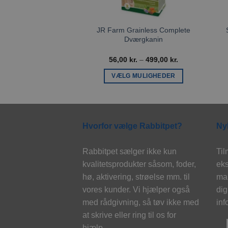
JR Farm Grainless Complete
Dværgkanin
Prisinterval:
56,00
kr.
–
499,00
kr.
56,00 kr.
til
VÆLG MULIGHEDER
499,00 kr.
Dette
vare
har
flere
Hvorfor vælge Rabbitpet?
Ny
varianter.
Mulighederne
Rabbitpet sælger ikke kun
Til
kan
kvalitetsprodukter såsom, foder,
eks
vælges
hø, aktivering, strøelse mm. til
mai
på
vores kunder. Vi hjælper også
dig
varesiden
med rådgivning, så tøv ikke med
inf
at skrive eller ring til os for
hjælp..