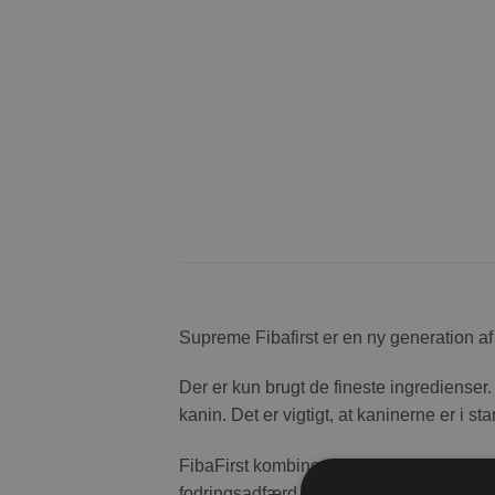
Supreme Fibafirst er en ny generation af
Der er kun brugt de fineste ingredienser.
kanin. Det er vigtigt, at kaninerne er i sta
FibaFirst kombinerer en lang række fibre 
fodringsadfærd hos kaniner