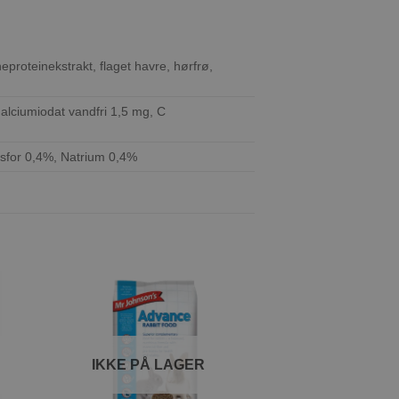
roteinekstrakt, flaget havre, hørfrø,
alciumiodat vandfri 1,5 mg, C
osfor 0,4%, Natrium 0,4%
l
Tilføj til
ste
ønskeliste
IKKE PÅ LAGER