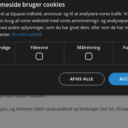
meside bruger cookies
r et nyt koncept i fodring. Fuld af kvalitets ingredienser, lavet p
til at tilpasse indhold, annoncer og til at analysere vores trafik. V
in brug af vores websted med vores annoncerings- og analysepa
omplet.
d andre oplysninger, som du har givet dem, eller som de har in
nester.
Privatlivspolitik
emmer korrekt tygning og tandslid.
ndige
Ydeevne
Målretning
Fu
lanter. Groft græs alene har et indhold på 20-25% fibre.
AFVIS ALLE
ACC
me Petfoods til at give meget højere niveauer af fibre – op til
r ville spise i naturen.
tygges, og fremmer både tandsundhed og forlænger den tid, dit kæ