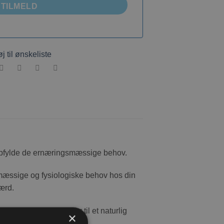
TILMELD
øj til ønskeliste
t opfylde de ernæringsmæssige behov.
ngsmæssige og fysiologiske behov hos din
færd.
e kost, der opfordrer til et naturlig
×