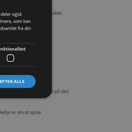
å en enkel og ukompliceret måde.
i deler også
rtnere, som kan
dsamlet fra din
nktionalitet
EPTER ALLE
 30% – som er meget tættere på den
ledyr er om at spise.