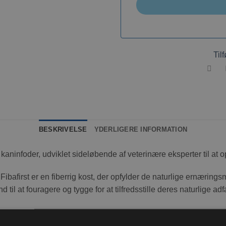
Tilf
BESKRIVELSE
YDERLIGERE INFORMATION
 kaninfoder, udviklet sideløbende af veterinære eksperter til a
 Fibafirst er en fiberrig kost, der opfylder de naturlige ernæri
nd til at fouragere og tygge for at tilfredsstille deres naturlige ad
med vigtige vitaminer og mineraler for at skabe en unik monoforag