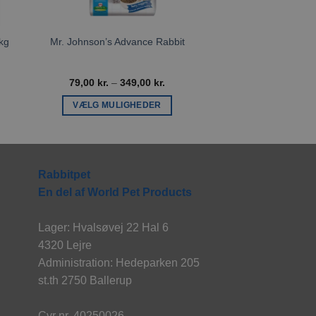
5kg
Mr. Johnson’s Advance Rabbit
Tropifit Rabbit Adul
Prisinterval:
79,00
kr.
–
349,00
kr.
69,00
k
79,00 kr.
til
VÆLG MULIGHEDER
TILFØJ TIL
349,00 kr.
Dette
vare
har
flere
Rabbitpet
varianter.
En del af World Pet Products
Mulighederne
kan
Lager: Hvalsøvej 22 Hal 6
vælges
4320 Lejre
på
Administration: Hedeparken 205
varesiden
st.th 2750 Ballerup
Cvr nr. 40250026