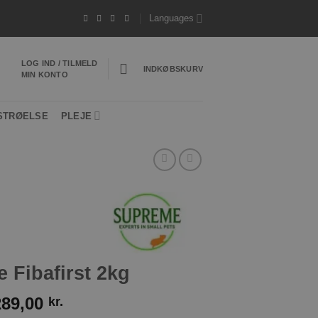
Hurtig levering 1-3 hverdage
*Vi sender ofte d
Languages
LOG IND / TILMELD
INDKØBSKURV
MIN KONTO
STRØELSE
PLEJE
 Fibafirst 2kg
289,00
kr.