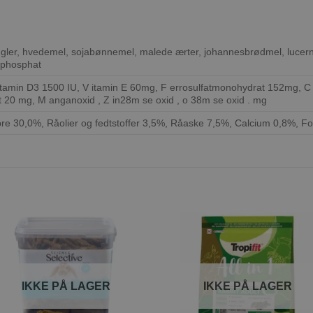
ler, hvedemel, sojabønnemel, malede ærter, johannesbrødmel, lucernep
umphosphat
itamin D3 1500 IU, V itamin E 60mg, F errosulfatmonohydrat 152mg, C 
t 20 mg, M anganoxid , Z in28m se oxid , o 38m se oxid . mg
bre 30,0%, Råolier og fedtstoffer 3,5%, Råaske 7,5%, Calcium 0,8%, F
Tilføj til
Tilføj ti
ønskeliste
ønskeli
IKKE PÅ LAGER
IKKE PÅ LAGER