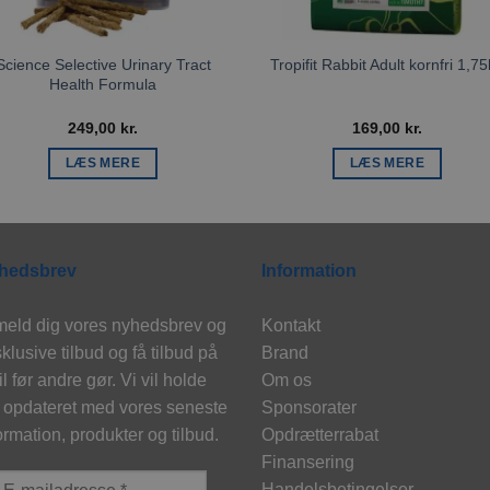
Science Selective Urinary Tract
Tropifit Rabbit Adult kornfri 1,7
Health Formula
249,00
kr.
169,00
kr.
LÆS MERE
LÆS MERE
hedsbrev
Information
meld dig vores nyhedsbrev og
Kontakt
klusive tilbud og få tilbud på
Brand
l før andre gør. Vi vil holde
Om os
 opdateret med vores seneste
Sponsorater
ormation, produkter og tilbud.
Opdrætterrabat
Finansering
Handelsbetingelser