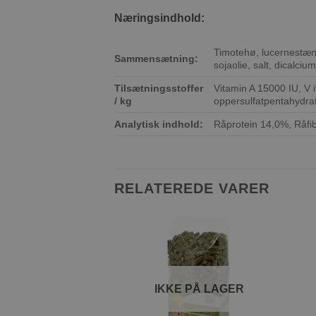
Næringsindhold:
Timotehø, lucernestæng
Sammensætning:
sojaolie, salt, dicalci
Tilsætningsstoffer
Vitamin A 15000 IU, V 
/ kg
oppersulfatpentahydra
Analytisk indhold:
Råprotein 14,0%, Råfi
RELATEREDE VARER
Tilføj til
ønskeliste
IKKE PÅ LAGER