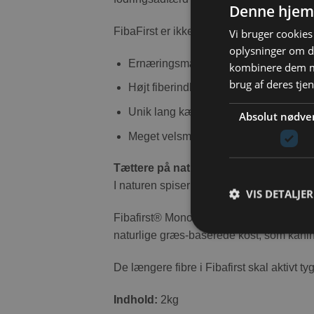
Denne hjem
FibaFirst er ikke bare et nyt foder, det e
Vi bruger cookies 
oplysninger om d
Ernæringsmæssigt afbalanceret og k
kombinere dem me
brug af deres tje
Højt fiberindhold – op til 30%.
Unik lang kæde af fiberstrukturer – fr
Absolut nødve
Meget velsmagende.
Tættere på naturen:
I naturen spiser kaniner græs og andre p
VIS DETALJER
Fibafirst® Monoforage® er lavet af Supre
naturlige græs-baserede kost, som kanine
De længere fibre i Fibafirst skal aktivt 
Indhold:
2kg