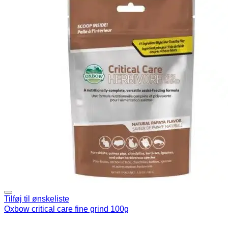
Tilføj til ønskeliste
Oxbow critical care fine grind 100g