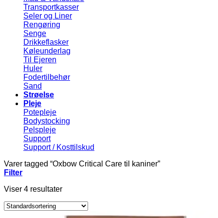
Transportkasser
Seler og Liner
Rengøring
Senge
Drikkeflasker
Køleunderlag
Til Ejeren
Huler
Fodertilbehør
Sand
Strøelse
Pleje
Potepleje
Bodystocking
Pelspleje
Support
Support / Kosttilskud
Varer tagged “Oxbow Critical Care til kaniner”
Filter
Viser 4 resultater