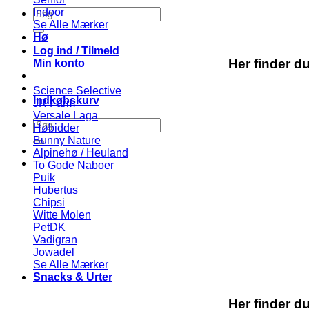
Søg
Indoor
efter:
Se Alle Mærker
Hø
Log ind / Tilmeld
Her finder d
Min konto
Science Selective
Indkøbskurv
JR Farm
Versale Laga
Søg
Høbidder
efter:
Bunny Nature
Alpinehø / Heuland
To Gode Naboer
Puik
Hubertus
Chipsi
Witte Molen
PetDK
Vadigran
Jowadel
Se Alle Mærker
Snacks & Urter
Her finder d