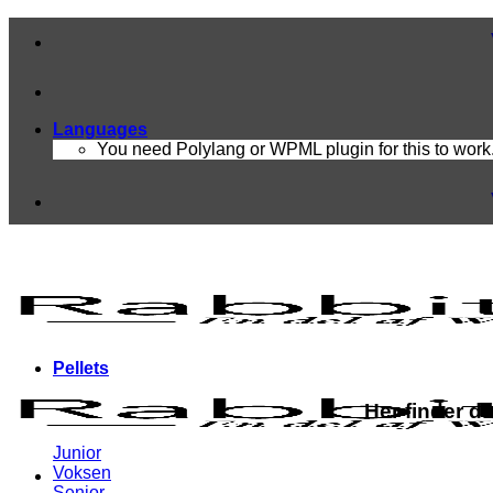
Fortsæt
Vores fra
til
indhold
Languages
You need Polylang or WPML plugin for this to work
Vores fra
Pellets
Her finder d
Junior
Voksen
Senior