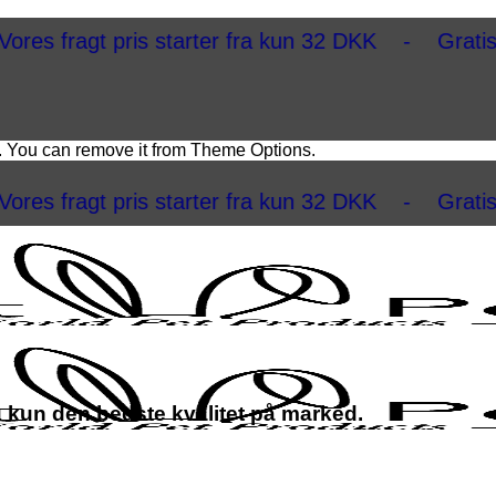
gt pris starter fra kun 32 DKK - Gratis fragt v
. You can remove it from Theme Options.
gt pris starter fra kun 32 DKK - Gratis fragt v
u kun den bedste kvalitet på marked.