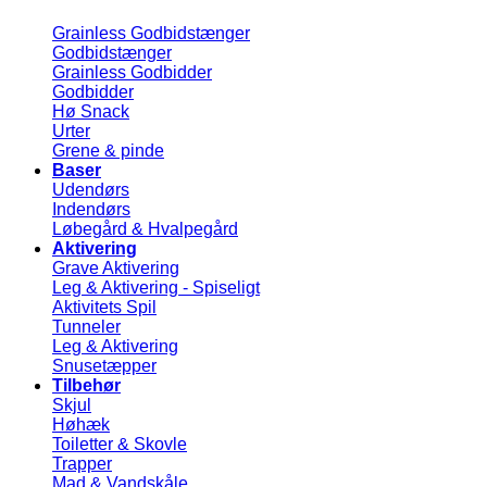
Grainless Godbidstænger
Godbidstænger
Grainless Godbidder
Godbidder
Hø Snack
Urter
Grene & pinde
Baser
Udendørs
Indendørs
Løbegård & Hvalpegård
Aktivering
Grave Aktivering
Leg & Aktivering - Spiseligt
Aktivitets Spil
Tunneler
Leg & Aktivering
Snusetæpper
Tilbehør
Skjul
Høhæk
Toiletter & Skovle
Trapper
Mad & Vandskåle