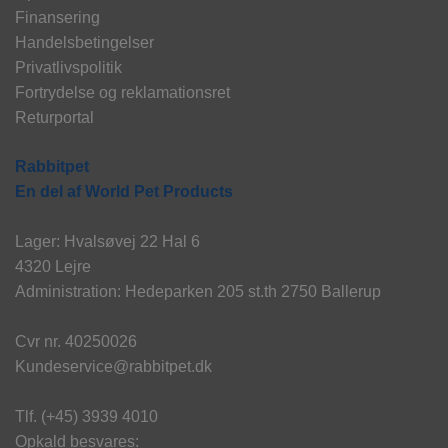
Finansering
Handelsbetingelser
Privatlivspolitik
Fortrydelse og reklamationsret
Returportal
Rabbitpet
En del af World Pet Products
Lager: Hvalsøvej 22 Hal 6
4320 Lejre
Administration: Hedeparken 205 st.th 2750 Ballerup
Cvr nr. 40250026
Kundeservice@rabbitpet.dk
Tlf. (+45) 3939 4010
Opkald besvares: