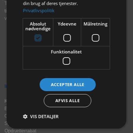
din brug af deres tjenester.
Tilmeld dig vores nyhedsbrev og eksklusive tilbud og få
Privatlivspolitik
tilbud på mail før andre gør. Vi vil holde dig opdateret med
vores seneste information, produkter og tilbud.
Absolut
Ydeevne
Målretning
nødvendige
Funktionalitet
ACCEPTER ALLE
Information
AFVIS ALLE
Kontakt
Brand
VIS DETALJER
Om os
Sponsorater
Opdrætterrabat