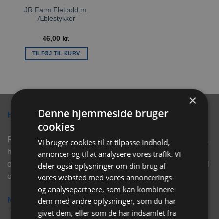
JR Farm Fletbold m.
Æblestykker
46,00
kr.
TILFØJ TIL KURV
×
Denne hjemmeside bruger
Hvorfor vælge Rabbitpet?
cookies
Rabbitpet sælger ikke kun kvalitetsprodukter såsom, foder,
Vi bruger cookies til at tilpasse indhold,
hø, aktivering, strøelse mm. til vores kunder. Vi hjælper
annoncer og til at analysere vores trafik. Vi
også med rådgivning, så tøv ikke med at skrive eller ring til
deler også oplysninger om din brug af
os for hjælp..
vores websted med vores annoncerings-
og analysepartnere, som kan kombinere
dem med andre oplysninger, som du har
Nyhedsbrev
givet dem, eller som de har indsamlet fra