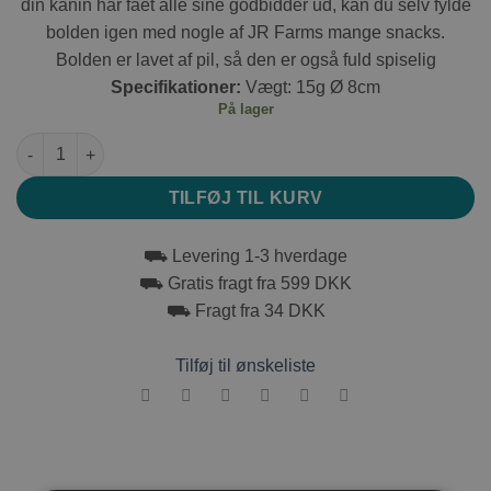
din kanin har fået alle sine godbidder ud, kan du selv fylde
bolden igen med nogle af JR Farms mange snacks.
Bolden er lavet af pil, så den er også fuld spiselig
Specifikationer:
Vægt: 15g Ø 8cm
På lager
JR Farm Fletbold m. Æblestykker antal
TILFØJ TIL KURV
⛟ Levering 1-3 hverdage
⛟ Gratis fragt fra 599 DKK
⛟ Fragt fra 34 DKK
Tilføj til ønskeliste