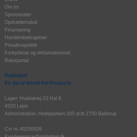
Om os
Sponsorater
Opdrætterrabat
Finansering
Handelsbetingelser
Privatlivspolitik
Fortrydelse og reklamationsret
Returportal
Rabbitpet
En del af World Pet Products
Lager: Hvalsøvej 22 Hal 6
4320 Lejre
Administration: Hedeparken 205 st.th 2750 Ballerup
Cvr nr. 40250026
Kundeservice@rabbitpet.dk