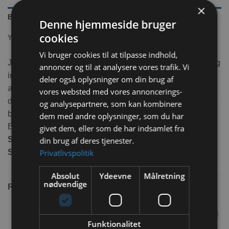
×
BESKRIVELSE
Denne hjemmeside bruger
cookies
YDERLIGERE INFORMATION
Vi bruger cookies til at tilpasse indhold,
JR Farm Fletbold m. Æblestykker er fremstillet af pileflet og
annoncer og til at analysere vores trafik. Vi
indeholder lækre stykker af tørret æble som din kanin skal
deler også oplysninger om din brug af
arbejde for at få ud. Her er beskæftigelse til lang tid og når
vores websted med vores annoncerings-
din kanin har fået alle sine godbidder ud, kan du selv fylde
og analysepartnere, som kan kombinere
bolden igen med nogle af JR Farms mange snacks.
dem med andre oplysninger, som du har
Bolden er lavet af pil, så den er også fuld spiselig
givet dem, eller som de har indsamlet fra
Specifikationer:
Vægt: 15g Ø 8cm
din brug af deres tjenester.
Privatlivspolitik
Sammensætning:
Pileflet 67%, æble 33%
Absolut
Ydeevne
Målretning
nødvendige
RELATEREDE VARER
Funktionalitet