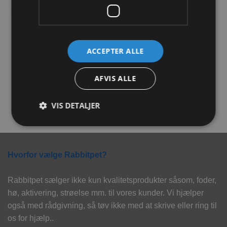
Tilføj til
Tilføj til
ønskeliste
ønskeliste
IKKE PÅ LAGER
ACCEPTER ALLE
JR Farm Tunnel Med
JR Farm Back to Instinct
Enghø Ø24x29cm
SnøfleBox 29x38x15 cm
AFVIS ALLE
199,00
kr.
149,00
kr.
VIS DETALJER
TILFØJ TIL KURV
LÆS MERE
Hvorfor vælge Rabbitpet?
Rabbitpet sælger ikke kun kvalitetsprodukter såsom, foder,
hø, aktivering, strøelse mm. til vores kunder. Vi hjælper
også med rådgivning, så tøv ikke med at skrive eller ring til
os for hjælp..