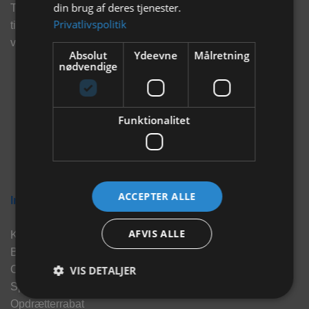
din brug af deres tjenester.
Tilmeld dig vores nyhedsbrev og eksklusive tilbud og få
Privatlivspolitik
tilbud på mail før andre gør. Vi vil holde dig opdateret med
vores seneste information, produkter og tilbud.
Absolut
Ydeevne
Målretning
nødvendige
Funktionalitet
ACCEPTER ALLE
Information
AFVIS ALLE
Kontakt
Brand
VIS DETALJER
Om os
Sponsorater
Opdrætterrabat