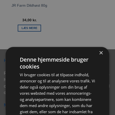
JR Farm Dildhøst 80g
34,00
kr.
LÆS MERE
×
Denne hjemmeside bruger
Hvorfor vælge Rabbitpet?
cookies
Rabbitpet sælger ikke kun kvalitetsprodukter såsom, foder,
Vi bruger cookies til at tilpasse indhold,
hø, aktivering, strøelse mm. til vores kunder. Vi hjælper
annoncer og til at analysere vores trafik. Vi
også med rådgivning, så tøv ikke med at skrive eller ring til
deler også oplysninger om din brug af
os for hjælp..
vores websted med vores annoncerings-
og analysepartnere, som kan kombinere
dem med andre oplysninger, som du har
Nyhedsbrev
givet dem, eller som de har indsamlet fra