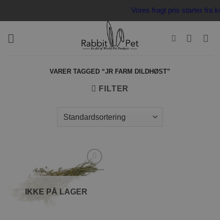
Fortsæt
Vores fragt pris starter fr
til
indhold
VARER TAGGED “JR FARM DILDHØST”
FILTER
Tilføj til
ønskeliste
IKKE PÅ LAGER