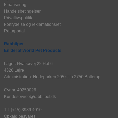
Finansering
Handelsbetingelser
Privatlivspolitik
Fortrydelse og reklamationsret
Returportal
Rabbitpet
En del af World Pet Products
Lager: Hvalsøvej 22 Hal 6
4320 Lejre
Administration: Hedeparken 205 st.th 2750 Ballerup
Cvr nr. 40250026
Kundeservice@rabbitpet.dk
Tlf. (+45) 3939 4010
Opkald besvares: