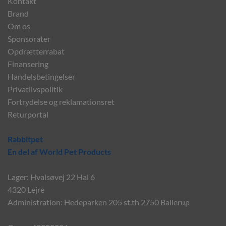
Kontakt
Brand
Om os
Sponsorater
Opdrætterrabat
Finansering
Handelsbetingelser
Privatlivspolitik
Fortrydelse og reklamationsret
Returportal
Rabbitpet
En del af World Pet Products
Lager: Hvalsøvej 22 Hal 6
4320 Lejre
Administration: Hedeparken 205 st.th 2750 Ballerup