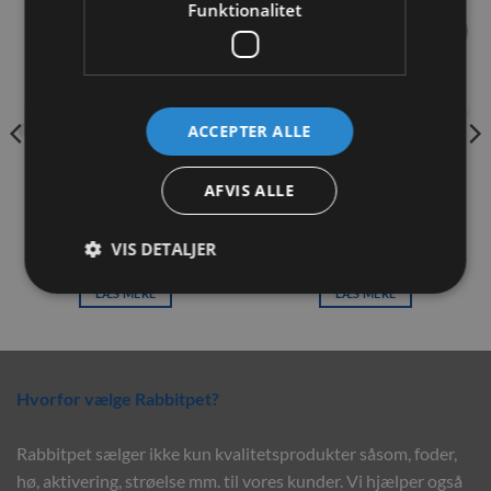
Funktionalitet
Tilføj til
Tilføj til
ønskeliste
ønskeliste
IKKE PÅ LAGER
IKKE PÅ LAGER
ACCEPTER ALLE
AFVIS ALLE
JR Farm Tørrede Æblegrene
JR Farm Mælkebøtterødder
40g
50g
VIS DETALJER
34,00
kr.
29,00
kr.
LÆS MERE
LÆS MERE
Hvorfor vælge Rabbitpet?
Rabbitpet sælger ikke kun kvalitetsprodukter såsom, foder,
hø, aktivering, strøelse mm. til vores kunder. Vi hjælper også