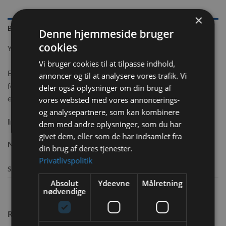
×
BESKRIVELSE
Denne hjemmeside bruger
cookies
YDERLIGERE INFORMATION
Vi bruger cookies til at tilpasse indhold,
Et kanin liv med den sunde dildplante i sin mest originale
annoncer og til at analysere vores trafik. Vi
form. Dild er særligt aromatisk og en naturlig forandring for
deler også oplysninger om din brug af
enhver kanin, som ellers kun findes i naturen.
vores websted med vores annoncerings-
og analysepartnere, som kan kombinere
Indhold:
80g
dem med andre oplysninger, som du har
givet dem, eller som de har indsamlet fra
Næringsindhold:
din brug af deres tjenester.
Privatlivspolitik
Sammensætning:
100% tørrede Dildhøst
Absolut
Ydeevne
Målretning
nødvendige
RELATEREDE VARER