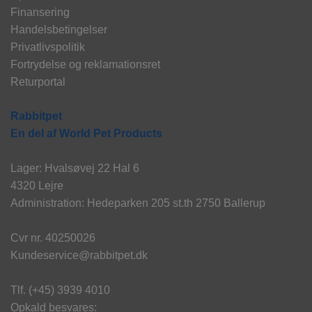
Finansering
Handelsbetingelser
Privatlivspolitik
Fortrydelse og reklamationsret
Returportal
Rabbitpet
En del af World Pet Products
Lager: Hvalsøvej 22 Hal 6
4320 Lejre
Administration: Hedeparken 205 st.th 2750 Ballerup
Cvr nr. 40250026
Kundeservice@rabbitpet.dk
Tlf. (+45) 3939 4010
Opkald besvares: