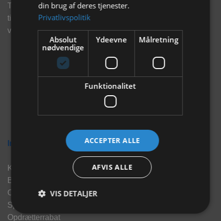
din brug af deres tjenester.
Tilmeld dig vores nyhedsbrev og eksklusive tilbud og få
Privatlivspolitik
tilbud på mail før andre gør. Vi vil holde dig opdateret med
vores seneste information, produkter og tilbud.
Absolut
Ydeevne
Målretning
nødvendige
Funktionalitet
ACCEPTER ALLE
Information
AFVIS ALLE
Kontakt
Brand
VIS DETALJER
Om os
Sponsorater
Opdrætterrabat