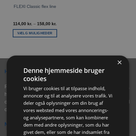
FLEXI Classic flex line
Prisinterval:
114,00
kr.
–
158,00
kr.
114,00 kr.
til
VÆLG MULIGHEDER
158,00 kr.
Dette
vare
har
flere
×
varianter.
Denne hjemmeside bruger
Hvorfor vælge Rabbitpet?
Mulighederne
cookies
kan
vælges
Rabbitpet sælger ikke kun kvalitetsprodukter såsom, foder,
Vi bruger cookies til at tilpasse indhold,
på
hø, aktivering, strøelse mm. til vores kunder. Vi hjælper
annoncer og til at analysere vores trafik. Vi
varesiden
også med rådgivning, så tøv ikke med at skrive eller ring til
deler også oplysninger om din brug af
os for hjælp..
vores websted med vores annoncerings-
og analysepartnere, som kan kombinere
dem med andre oplysninger, som du har
Nyhedsbrev
givet dem, eller som de har indsamlet fra