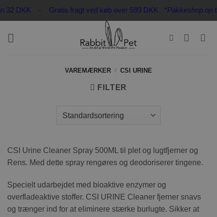
Fortsæt
kun 32 DKK - Gratis fragt ved køb over 599 DKK
*Pakkeshop op til 2
til
indhold
VAREMÆRKER
/
CSI URINE
FILTER
CSI Urine Cleaner Spray 500ML til plet og lugtfjerner og
Rens. Med dette spray rengøres og deodoriserer tingene.
Specielt udarbejdet med bioaktive enzymer og
overfladeaktive stoffer. CSI URINE Cleaner fjerner snavs
og trænger ind for at eliminere stærke burlugte. Sikker at