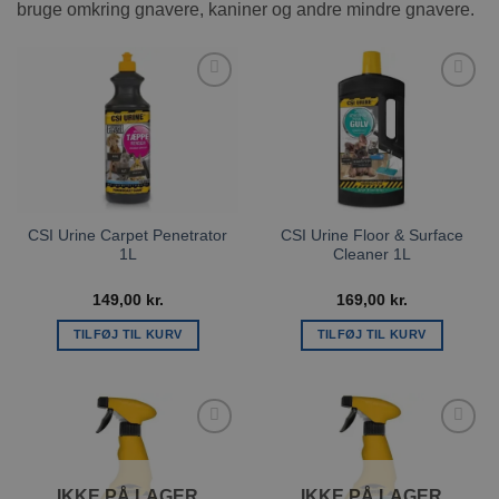
bruge omkring gnavere, kaniner og andre mindre gnavere.
Tilføj til
Tilføj til
ønskeliste
ønskeliste
CSI Urine Carpet Penetrator
CSI Urine Floor & Surface
1L
Cleaner 1L
149,00
kr.
169,00
kr.
TILFØJ TIL KURV
TILFØJ TIL KURV
Tilføj til
Tilføj til
ønskeliste
ønskeliste
IKKE PÅ LAGER
IKKE PÅ LAGER