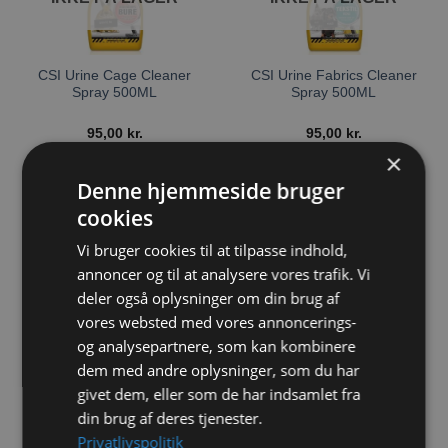
CSI Urine Cage Cleaner
CSI Urine Fabrics Cleaner
Spray 500ML
Spray 500ML
95,00
kr.
95,00
kr.
×
LÆS MERE
LÆS MERE
Denne hjemmeside bruger
cookies
Vi bruger cookies til at tilpasse indhold,
Tilføj til
annoncer og til at analysere vores trafik. Vi
ønskeliste
deler også oplysninger om din brug af
IKKE PÅ LAGER
vores websted med vores annoncerings-
og analysepartnere, som kan kombinere
dem med andre oplysninger, som du har
CSI Urine Multipet Cleaner
givet dem, eller som de har indsamlet fra
Spray 500ML
din brug af deres tjenester.
Privatlivspolitik
95,00
kr.