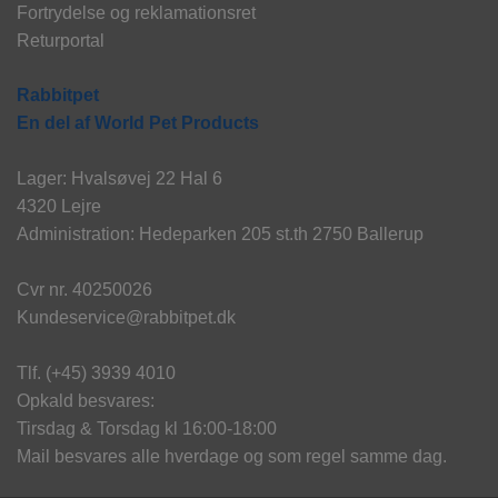
Fortrydelse og reklamationsret
Returportal
Rabbitpet
En del af World Pet Products
Lager: Hvalsøvej 22 Hal 6
4320 Lejre
Administration: Hedeparken 205 st.th 2750 Ballerup
Cvr nr. 40250026
Kundeservice@rabbitpet.dk
Tlf. (+45) 3939 4010
Opkald besvares:
Tirsdag & Torsdag kl 16:00-18:00
Mail besvares alle hverdage og som regel samme dag.