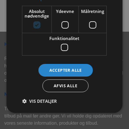
LÆS MERE
Absolut
Ydeevne
Målretning
nødvendige
Funktionalitet
Hvorfor vælge Rabbitpet?
Rabbitpet sælger ikke kun kvalitetsprodukter såsom, foder,
hø, aktivering, strøelse mm. til vores kunder. Vi hjælper
ACCEPTER ALLE
også med rådgivning, så tøv ikke med at skrive eller ring til
os for hjælp..
AFVIS ALLE
Nyhedsbrev
VIS DETALJER
Tilmeld dig vores nyhedsbrev og eksklusive tilbud og få
tilbud på mail før andre gør. Vi vil holde dig opdateret med
vores seneste information, produkter og tilbud.