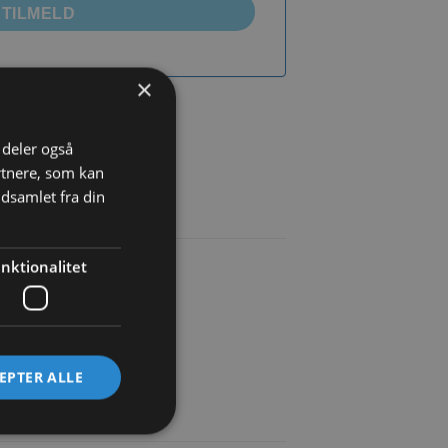
TILMELD
×
øj til ønskeliste
i deler også
rtnere, som kan
dsamlet fra din
nktionalitet
årligt.
EPTER ALLE