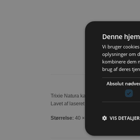
Denne hjem
Vi bruger cookies 
oplysninger om d
kombinere dem me
brug af deres tje
Absolut nødve
Trixie Natura kaninhus til udendørs. Allet
Lavet af laseret fyrretræ. Med speciel t
VIS DETALJER
Størrelse:
40 × 20 × 28 cm