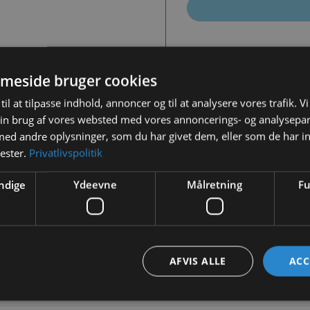
Tilf
meside bruger cookies
til at tilpasse indhold, annoncer og til at analysere vores trafik. V
in brug af vores websted med vores annoncerings- og analysepa
d andre oplysninger, som du har givet dem, eller som de har in
nester.
Privatlivspolitik
BESKRIVELSE
YDERLIGERE INFORMATION
ndige
Ydeevne
Målretning
Fu
iders hus til din kanin så den kan komme i læ hvis vejret bliver d
agbelægning.
AFVIS ALLE
ACC