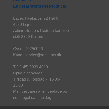
Rabbitpet
En del af World Pet Products
Lager: Hvalsøvej 22 Hal 6
4320 Lejre
Administration: Hedeparken 205
st.th 2750 Ballerup
Cvr nr. 40250026
Kundeservice@rabbitpet.dk
t
Tlf. (+45) 3939 4010
Opkald besvares:
Tirsdag & Torsdag kl 16:00-
18:00
Mail besvares alle hverdage og
som regel samme dag.