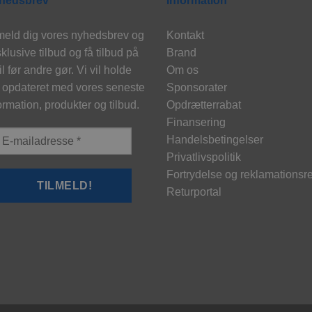
hedsbrev
Information
meld dig vores nyhedsbrev og
Kontakt
klusive tilbud og få tilbud på
Brand
l før andre gør. Vi vil holde
Om os
 opdateret med vores seneste
Sponsorater
ormation, produkter og tilbud.
Opdrætterrabat
Finansering
Handelsbetingelser
Privatlivspolitik
Fortrydelse og reklamationsre
Returportal