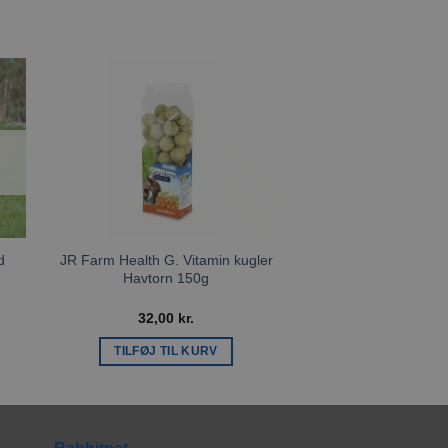
l
Tilføj til
ste
ønskeliste
d
JR Farm Health G. Vitamin kugler
JR Farm Grainl
Havtorn 150g
Rødbede 
32,00
kr.
26,00
k
TILFØJ TIL KURV
TILFØJ TIL