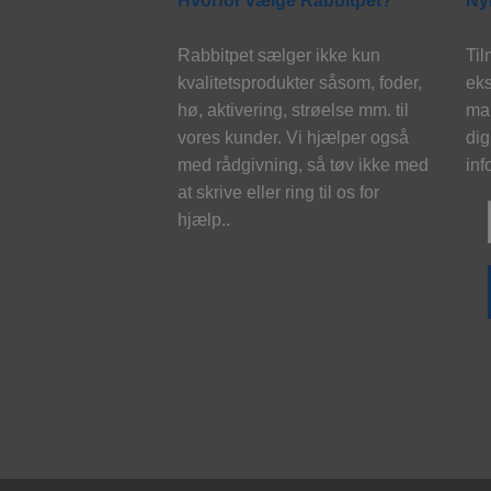
Hvorfor vælge Rabbitpet?
Ny
Rabbitpet sælger ikke kun
Til
kvalitetsprodukter såsom, foder,
eks
hø, aktivering, strøelse mm. til
mai
vores kunder. Vi hjælper også
dig
med rådgivning, så tøv ikke med
inf
at skrive eller ring til os for
hjælp..