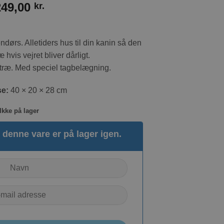
249,00
kr.
ndørs. Alletiders hus til din kanin så den
hvis vejret bliver dårligt.
retræ. Med speciel tagbelægning.
se:
40 × 20 × 28 cm
Ikke på lager
denne vare er på lager igen.