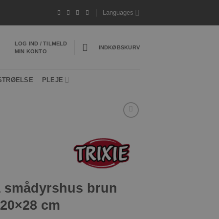
ig levering 1-3 hverdage
*Vi sender ofte din p
Languages
LOG IND / TILMELD
INDKØBSKURV
MIN KONTO
STRØELSE
PLEJE
ra smådyrshus brun
×20×28 cm