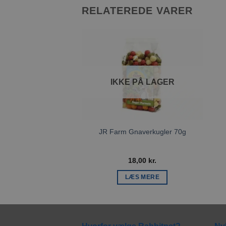
RELATEREDE VARER
Tilføj til
ønskeliste
IKKE PÅ LAGER
JR Farm Gnaverkugler 70g
18,00
kr.
LÆS MERE