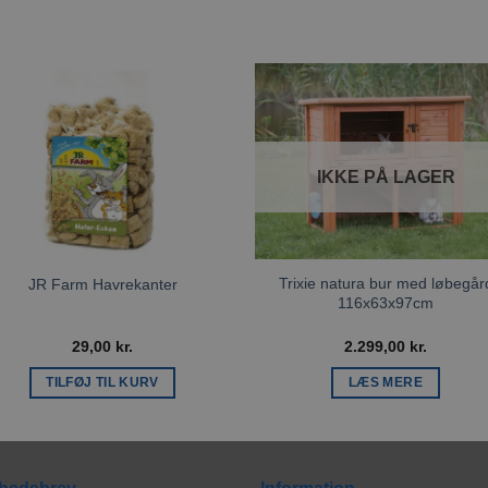
Tilføj til
Tilføj ti
ønskeliste
ønskeli
IKKE PÅ LAGER
Trixie natura bur med løbegår
JR Farm Havrekanter
116x63x97cm
29,00
kr.
2.299,00
kr.
TILFØJ TIL KURV
LÆS MERE