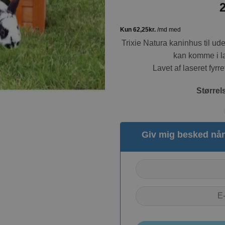
Trixie Natura kaninhus til ude
kan komme i læ 
Lavet af laseret fyr
Størrel
Giv mig besked når 