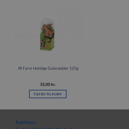
il
Tilføj til
ste
ønskeliste
JR Farm Heldige Gulerødder 125g
32,00
kr.
TILFØJ TIL KURV
Rabbitpet