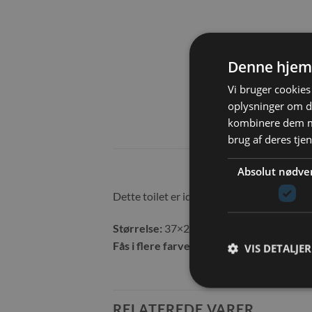
Denne hjem
Vi bruger cookies 
oplysninger om d
kombinere dem me
brug af deres tje
Absolut nødve
Dette toilet er ideelt til små kaniner og ka
Størrelse:
37×27,9×6,2 cm
Fås i flere farver:
Se her!
VIS DETALJER
RELATEREDE VARER