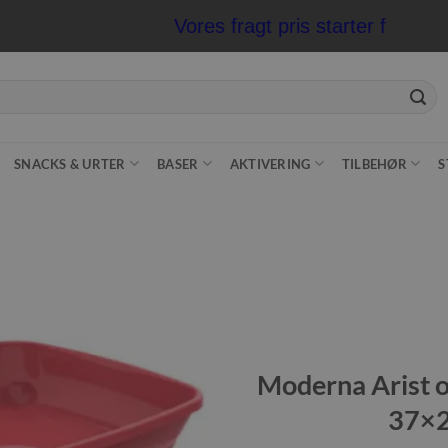
Vores fragt pris starter fra kun 
SNACKS & URTER
BASER
AKTIVERING
TILBEHØR
S
Tilføj til
ønskeliste
Moderna Arist o
37×2