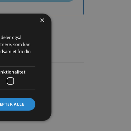
×
øj til ønskeliste
i deler også
rtnere, som kan
dsamlet fra din
nktionalitet
kanten ikke er for høj.
EPTER ALLE