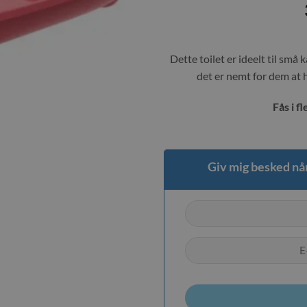
Dette toilet er ideelt til små 
det er nemt for dem at h
Fås i f
Giv mig besked når