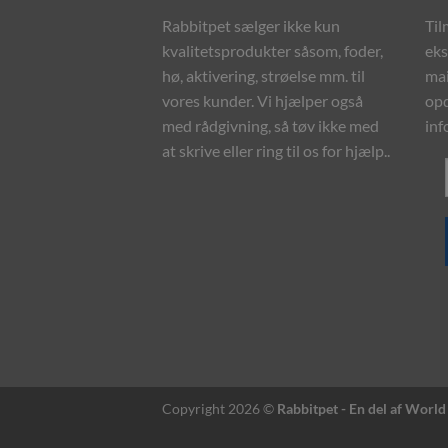
Mulighederne
Rabbitpet sælger ikke kun
Til
kan
kvalitetsprodukter såsom, foder,
eks
vælges
hø, aktivering, strøelse mm. til
mai
på
vores kunder. Vi hjælper også
opd
varesiden
med rådgivning, så tøv ikke med
inf
at skrive eller ring til os for hjælp..
Copyright 2026 ©
Rabbitpet - En del af World