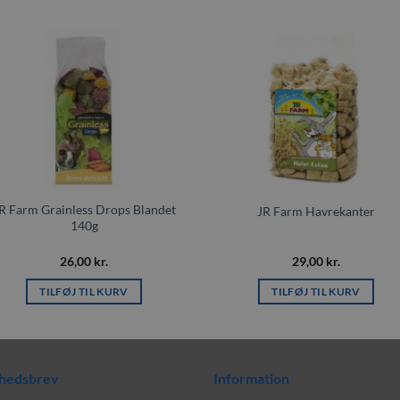
Tilføj til
Tilføj t
ønskeliste
ønskeli
R Farm Grainless Drops Blandet
JR Farm Havrekanter
140g
26,00
kr.
29,00
kr.
TILFØJ TIL KURV
TILFØJ TIL KURV
hedsbrev
Information