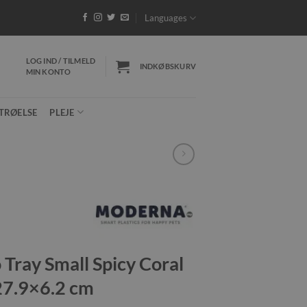
32 DKK - Gratis fragt ved køb over 599 DKK
*Pakk
Languages
LOG IND / TILMELD
INDKØBSKURV
MIN KONTO
TRØELSE
PLEJE
 Tray Small Spicy Coral
7.9×6.2 cm