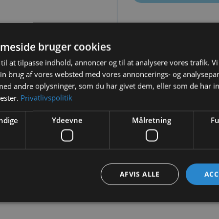
Tilf
meside bruger cookies
til at tilpasse indhold, annoncer og til at analysere vores trafik. V
in brug af vores websted med vores annoncerings- og analysepa
d andre oplysninger, som du har givet dem, eller som de har in
nester.
Privatlivspolitik
BESKRIVELSE
YDERLIGERE INFORMATION
ndige
Ydeevne
Målretning
Fu
nin unger som start toilet, da det er nemt for dem at hoppe op i, da 
AFVIS ALLE
ACC