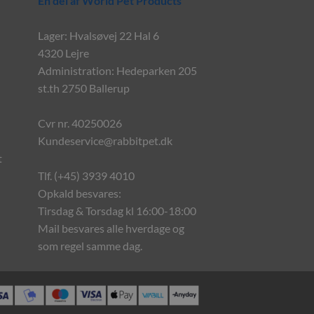
En del af World Pet Products
Lager: Hvalsøvej 22 Hal 6
4320 Lejre
Administration: Hedeparken 205
st.th 2750 Ballerup
Cvr nr. 40250026
Kundeservice@rabbitpet.dk
t
Tlf. (+45) 3939 4010
Opkald besvares:
Tirsdag & Torsdag kl 16:00-18:00
Mail besvares alle hverdage og
som regel samme dag.