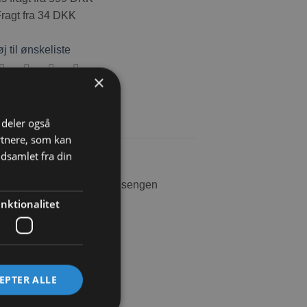
agt fra 34 DKK
øj til ønskeliste
×
i deler også
rtnere, som kan
dsamlet fra din
vil elske, ud over det er sengen
nktionalitet
EPTER ALLE