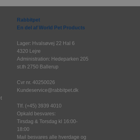
Rabbitpet
En del af World Pet Products
Lager: Hvalsøvej 22 Hal 6
4320 Lejre
Administration: Hedeparken 205
st.th 2750 Ballerup
Cvr nr. 40250026
Kundeservice@rabbitpet.dk
t
Tlf. (+45) 3939 4010
Opkald besvares:
Tirsdag & Torsdag kl 16:00-
18:00
Mail besvares alle hverdage og