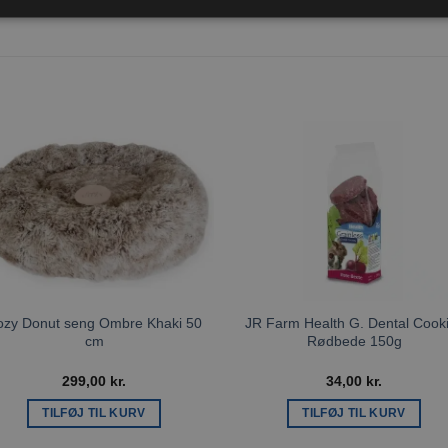
Tilføj til
Tilføj ti
ønskeliste
ønskeli
ozy Donut seng Ombre Khaki 50
JR Farm Health G. Dental Cook
cm
Rødbede 150g
299,00
kr.
34,00
kr.
TILFØJ TIL KURV
TILFØJ TIL KURV