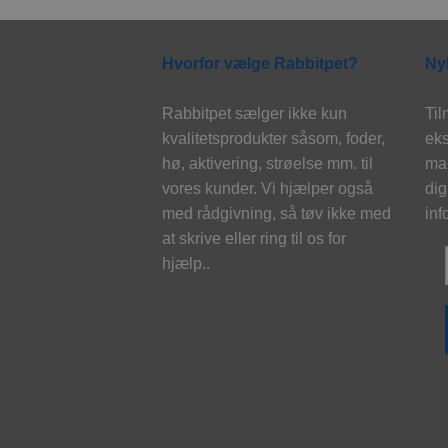
Hvorfor vælge Rabbitpet?
Ny
Rabbitpet sælger ikke kun
Til
kvalitetsprodukter såsom, foder,
eks
hø, aktivering, strøelse mm. til
mai
vores kunder. Vi hjælper også
dig
med rådgivning, så tøv ikke med
inf
at skrive eller ring til os for
hjælp..