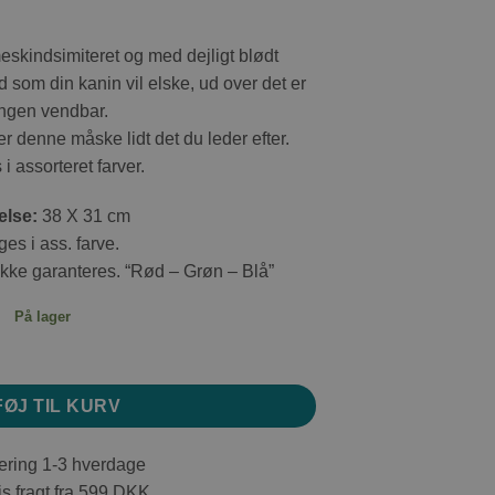
skindsimiteret og med dejligt blødt
som din kanin vil elske, ud over det er
ngen vendbar.
r denne måske lidt det du leder efter.
i assorteret farver.
else:
38 X 31 cm
es i ass. farve.
kke garanteres. “Rød – Grøn – Blå”
På lager
ind antal
FØJ TIL KURV
ring 1-3 hverdage
s fragt fra 599 DKK