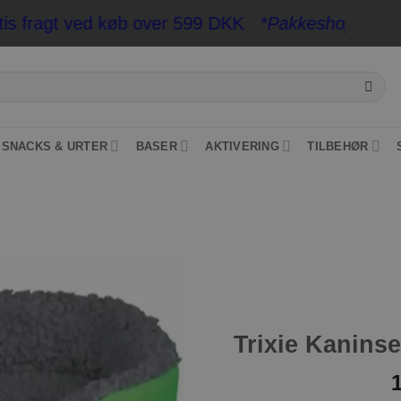
ragt ved køb over 599 DKK
*Pakkeshop op til 20 kg
SNACKS & URTER
BASER
AKTIVERING
TILBEHØR
Tilføj til
ønskeliste
Trixie Kanin