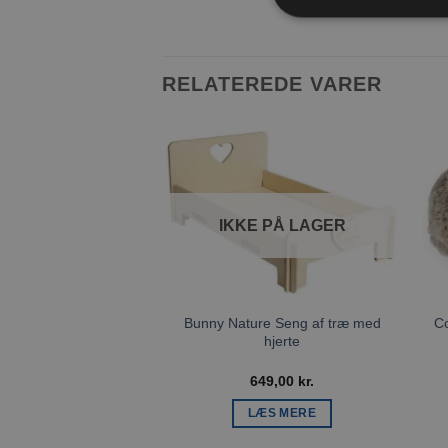
RELATEREDE VARER
Tilføj til
ønskeliste
IKKE PÅ LAGER
Bunny Nature Seng af træ med
C
hjerte
649,00
kr.
LÆS MERE