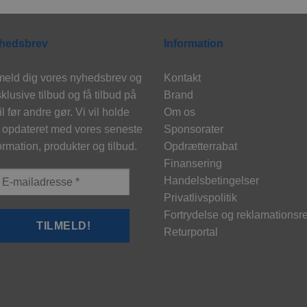
hedsbrev
Information
meld dig vores nyhedsbrev og
Kontakt
klusive tilbud og få tilbud på
Brand
l før andre gør. Vi vil holde
Om os
 opdateret med vores seneste
Sponsorater
ormation, produkter og tilbud.
Opdrætterrabat
Finansering
Handelsbetingelser
Privatlivspolitik
Fortrydelse og reklamationsre
Returportal