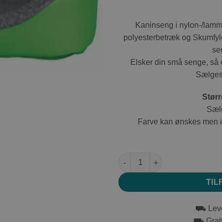
Kaninseng i nylon-/lamme
polyesterbetræk og Skumfyld 
se
Elsker din små senge, så e
Sælges 
Størr
Sælg
Farve kan ønskes men i
Trixie Kaninseng med lammesk
TIL
⛟ Leve
⛟ Grati