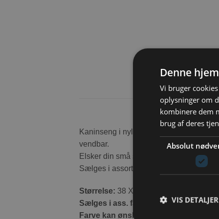
Denne hjem
Vi bruger cookies 
oplysninger om d
kombinere dem me
brug af deres tje
Kaninseng i nylon-/lammeskindsimiteret 
vendbar.
Absolut nødve
Elsker din små senge, så er denne måske 
Sælges i assorteret farver.
Størrelse:
38 X 31 cm
VIS DETALJER
Sælges i ass. farve
Farve kan ønskes men ikke garantere