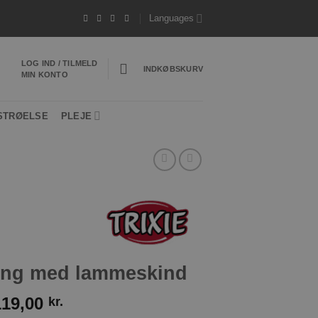
*
- Hurtig levering 1-3 hverdage
*Vi sender of
Languages
LOG IND / TILMELD
INDKØBSKURV
MIN KONTO
STRØELSE
PLEJE
seng med lammeskind
119,00
kr.