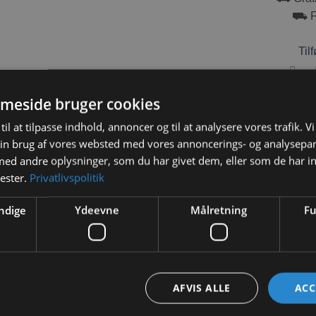
⛟ Fr
Tilf
meside bruger cookies
til at tilpasse indhold, annoncer og til at analysere vores trafik. V
in brug af vores websted med vores annoncerings- og analysepa
BESKRIVELSE
YDERLIGERE INFORMATION
d andre oplysninger, som du har givet dem, eller som de har in
nester.
Privatlivspolitik
og med dejligt blødt polyesterbetræk og Skumfyld som din kanin 
ndige
Ydeevne
Målretning
Fu
lidt det du leder efter.
AFVIS ALLE
ACC
s. “Rød – Grøn – Blå”