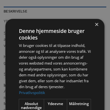
BESKRIVELSE
YDERLIGERE INFORMATION
×
Denne hjemmeside bruger
Sunde gnaverstænger er et hit, dyr kan lige så nemt som
cookies
andre blive overvægtige, derfor er det godt med et sundt
Vi bruger cookies til at tilpasse indhold,
valg.
annoncer og til at analysere vores trafik. Vi
Her får du de lækre ovnbagte og helt kornfrie
deler også oplysninger om din brug af
vores websted med vores annoncerings-
gnaverstænger med rødbede og fennikel.
og analysepartnere, som kan kombinere
Se resten af gnaverstængerne
her
dem med andre oplysninger, som du har
givet dem, eller som de har indsamlet fra
Ingredienser:
din brug af deres tjenester.
Ærter, græsfrø, kanariegræsfrø, brændenælde, boghvede,
Privatlivspolitik
rødbeder 3%, fennikel 2%, persille, gulerødder, hampfrø,
Absolut
Ydeevne
Målretning
fennikelfrø 1,4%, hørfrø, pebermynte, mælkebøtte, sort
nødvendige
spidskommen;.