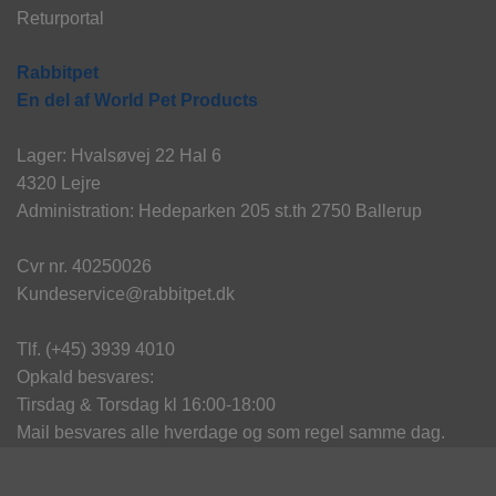
Returportal
Rabbitpet
En del af World Pet Products
Lager: Hvalsøvej 22 Hal 6
4320 Lejre
Administration: Hedeparken 205 st.th 2750 Ballerup
Cvr nr. 40250026
Kundeservice@rabbitpet.dk
Tlf. (+45) 3939 4010
Opkald besvares:
Tirsdag & Torsdag kl 16:00-18:00
Mail besvares alle hverdage og som regel samme dag.