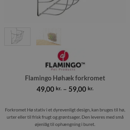
Flamingo Høhæk forkromet
Prisinterval
49,00
–
59,00
kr.
kr.
49,00 kr.
til
59,00 kr.
Forkromet Hø stativ i et dyrevenligt design, kan bruges til hø,
urter eller til frisk frugt og grøntsager. Den leveres med små
øjenlåg til ophængning i buret.