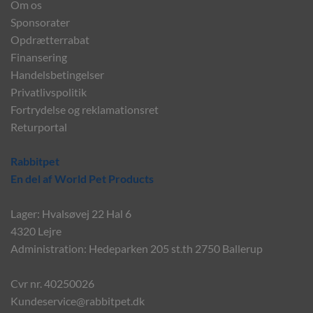
Om os
Sponsorater
Opdrætterrabat
Finansering
Handelsbetingelser
Privatlivspolitik
Fortrydelse og reklamationsret
Returportal
Rabbitpet
En del af World Pet Products
Lager: Hvalsøvej 22 Hal 6
4320 Lejre
Administration: Hedeparken 205 st.th 2750 Ballerup
Cvr nr. 40250026
Kundeservice@rabbitpet.dk