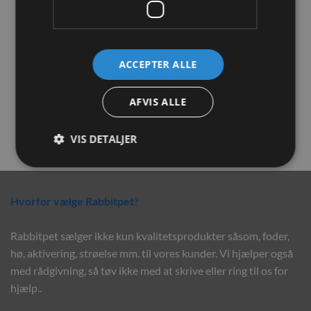
ACCEPTER ALLE
Trixie Høhæk med låg i
JR Farm Health G. Dental
brændt træ – Stor
Cookies Rødbede 150g
AFVIS ALLE
149,00
kr.
34,00
kr.
TILFØJ TIL KURV
TILFØJ TIL KURV
VIS DETALJER
Hvorfor vælge Rabbitpet?
Rabbitpet sælger ikke kun kvalitetsprodukter såsom, foder,
hø, aktivering, strøelse mm. til vores kunder. Vi hjælper også
med rådgivning, så tøv ikke med at skrive eller ring til os for
hjælp..