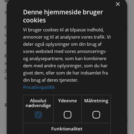
BESKRIVELSE
×
Denne hjemmeside bruger
YDERLIGERE INFORMATION
cookies
Forkromet Hø stativ i et dyrevenligt design, kan bruges til hø,
Vi bruger cookies til at tilpasse indhold,
urter eller til frisk frugt og grøntsager. Den leveres med små
annoncer og til at analysere vores trafik. Vi
øjenlåg til ophængning i buret.
deler også oplysninger om din brug af
vores websted med vores annoncerings-
Fås i flere størrelser:
og analysepartnere, som kan kombinere
XS – 13x13x19 cm
dem med andre oplysninger, som du har
S – 20x12x19 cm
givet dem, eller som de har indsamlet fra
M – 26x13x20
din brug af deres tjenester.
Privatlivspolitik
Absolut
Ydeevne
Målretning
RELATEREDE VARER
nødvendige
Funktionalitet
Tilføj til
Tilføj til
ønskeliste
ønskeliste