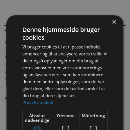
×
Denne hjemmeside bruger
BESKRIVELSE
cookies
YDERLIGERE INFORMATION
Vi bruger cookies til at tilpasse indhold,
annoncer og til at analysere vores trafik. Vi
Vandflaske der kan side fast med de medfølgende
deler også oplysninger om din brug af
sugekopper, men kan også sættes fast på tremmer med
vores websted med vores annoncerings-
den pågældende holder i kaninens base. Toppen kan
og analysepartnere, som kan kombinere
tages af så påfyldning af frisk vand er meget nemmere og
dem med andre oplysninger, som du har
letter også med rengøring af flasken.
givet dem, eller som de har indsamlet fra
din brug af deres tjenester.
Størrelse:
600 ml – 10,5x9x24 cm
Privatlivspolitik
Absolut
Ydeevne
Målretning
nødvendige