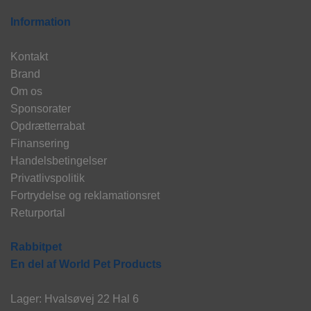
Information
Kontakt
Brand
Om os
Sponsorater
Opdrætterrabat
Finansering
Handelsbetingelser
Privatlivspolitik
Fortrydelse og reklamationsret
Returportal
Rabbitpet
En del af World Pet Products
Lager: Hvalsøvej 22 Hal 6