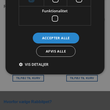
RELATEREDE VARER
Funktionalitet
Tilføj til
Tilføj til
ønskeliste
ønskeliste
ACCEPTER ALLE
AFVIS ALLE
JR Farm Quad Bits
JR Farm Grainless Health
Gulerødder 300g
Vitaminkugler Peberfrugt
VIS DETALJER
150g
34,00
kr.
29,00
kr.
TILFØJ TIL KURV
TILFØJ TIL KURV
Hvorfor vælge Rabbitpet?