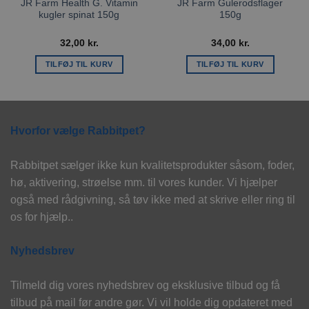
JR Farm Health G. Vitamin
JR Farm Gulerodsflager
kugler spinat 150g
150g
32,00
kr.
34,00
kr.
TILFØJ TIL KURV
TILFØJ TIL KURV
Hvorfor vælge Rabbitpet?
Rabbitpet sælger ikke kun kvalitetsprodukter såsom, foder,
hø, aktivering, strøelse mm. til vores kunder. Vi hjælper
også med rådgivning, så tøv ikke med at skrive eller ring til
os for hjælp..
Nyhedsbrev
Tilmeld dig vores nyhedsbrev og eksklusive tilbud og få
tilbud på mail før andre gør. Vi vil holde dig opdateret med