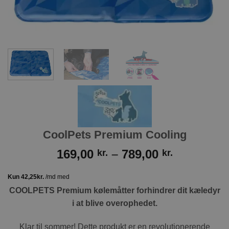
CoolPets Premium Cooling
Prisinterv
169,00
–
789,00
kr.
kr.
169,00 kr.
til
789,00 kr.
COOLPETS Premium kølemåtter forhindrer dit kæledyr
i at blive overophedet.
Klar til sommer! Dette produkt er en revolutionerende