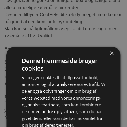
flow gel. Denne gel køler hurtigere, bedre og længere end
alle almindelige kølemåtter vi kender.
Desuden tilbyder CoolPets dit kæledyr meget mere komfort
på grund af den konstante trykfordeling.
Man kan se på kølemåttens vægt, at det drejer sig om en
kølemåtte af høj kvalitet.
Endnu flere fordele
×
Denne hjemmeside bruger
Skridsikker
cookies
Der kan opstå kondens på grund af
temperaturændringerne. Takket være anti-skrid på bunden
Vi bruger cookies til at tilpasse indhold,
af kølemåtten, bliver den på det rigtige sted.
annoncer og til at analysere vores trafik. Vi
deler også oplysninger om din brug af
Ydrelag i kraftig polyester
vores websted med vores annoncerings-
Premium kølemåtten fra CoolPets har et 30 % tykkere
og analysepartnere, som kan kombinere
ydrelag og er derfor fastere, mere slidstærk og ekstremt
dem med andre oplysninger, som du har
holdbart, så den bedre kan holde til kaniner også.
givet dem, eller som de har indsamlet fra
din brug af deres tjenester.