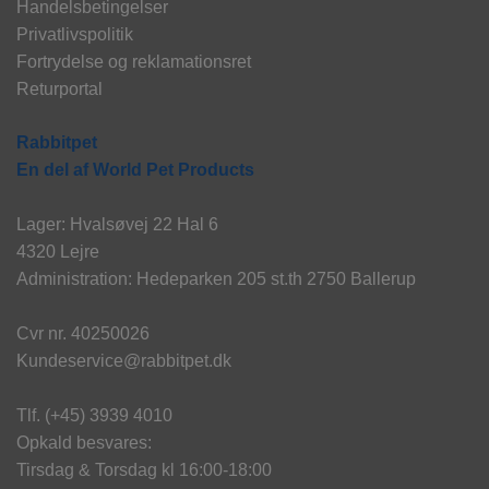
Handelsbetingelser
Privatlivspolitik
Fortrydelse og reklamationsret
Returportal
Rabbitpet
En del af World Pet Products
Lager: Hvalsøvej 22 Hal 6
4320 Lejre
Administration: Hedeparken 205 st.th 2750 Ballerup
Cvr nr. 40250026
Kundeservice@rabbitpet.dk
Tlf. (+45) 3939 4010
Opkald besvares:
Tirsdag & Torsdag kl 16:00-18:00