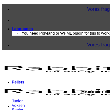
Fortsæt
Vores fragt pris sta
til
indhold
Languages
You need Polylang or WPML plugin for this to work
Vores fragt pris sta
Pellets
Her finder d
Junior
Voksen
Senior