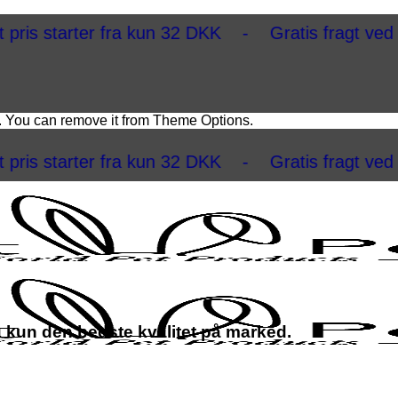
rter fra kun 32 DKK - Gratis fragt ved køb ove
. You can remove it from Theme Options.
rter fra kun 32 DKK - Gratis fragt ved køb ove
u kun den bedste kvalitet på marked.