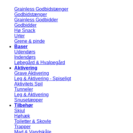
Grainless Godbidstænger
Godbidstænger
Grainless Godbidder
Godbidder
Hø Snack
Urter
Grene & pinde
Baser
Udendørs
Indendørs
Løbegård & Hvalpegård
Aktivering
Grave Aktivering
Leg & Aktivering - Spiseligt
Aktivitets Spil
Tunneler
Leg & Aktivering
Snusetæpper
Tilbehør
Skjul
Høhæk
Toiletter & Skovle
Trapper
Mad & Vandskåle