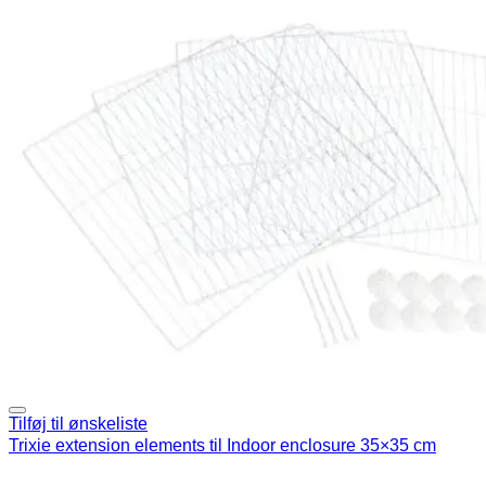
Tilføj til ønskeliste
Trixie extension elements til Indoor enclosure 35×35 cm