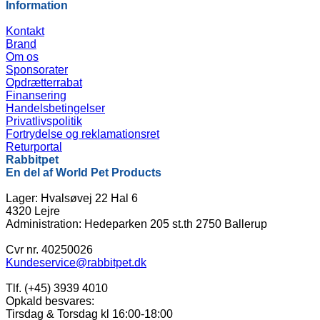
Information
Kontakt
Brand
Om os
Sponsorater
Opdrætterrabat
Finansering
Handelsbetingelser
Privatlivspolitik
Fortrydelse og reklamationsret
Returportal
Rabbitpet
En del af World Pet Products
Lager: Hvalsøvej 22 Hal 6
4320 Lejre
Administration: Hedeparken 205 st.th 2750 Ballerup
Cvr nr. 40250026
Kundeservice@rabbitpet.dk
Tlf. (+45) 3939 4010
Opkald besvares:
Tirsdag & Torsdag kl 16:00-18:00