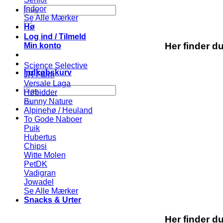
Søg
Indoor
efter:
Se Alle Mærker
Hø
Log ind / Tilmeld
Her finder d
Min konto
Science Selective
Indkøbskurv
JR Farm
Versale Laga
Søg
Høbidder
efter:
Bunny Nature
Alpinehø / Heuland
To Gode Naboer
Puik
Hubertus
Chipsi
Witte Molen
PetDK
Vadigran
Jowadel
Se Alle Mærker
Snacks & Urter
Her finder d