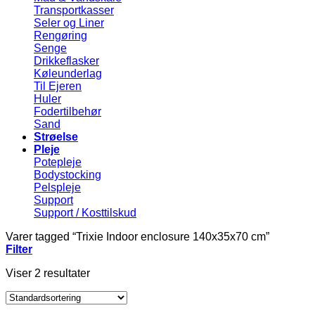
Transportkasser
Seler og Liner
Rengøring
Senge
Drikkeflasker
Køleunderlag
Til Ejeren
Huler
Fodertilbehør
Sand
Strøelse
Pleje
Potepleje
Bodystocking
Pelspleje
Support
Support / Kosttilskud
Varer tagged “Trixie Indoor enclosure 140x35x70 cm”
Filter
Viser 2 resultater