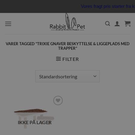
Fortsæt
Vores fragt pris starter fr
til
indhold
VARER TAGGED “TRIXIE GNAVER BESKYTTELSE & LIGGEPLADS MED
TRAPPER”
FILTER
Tilføj til
ønskeliste
IKKE PÅ LAGER