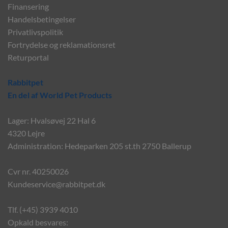
Finansering
Handelsbetingelser
Privatlivspolitik
Fortrydelse og reklamationsret
Returportal
Rabbitpet
En del af World Pet Products
Lager: Hvalsøvej 22 Hal 6
4320 Lejre
Administration: Hedeparken 205 st.th 2750 Ballerup
Cvr nr. 40250026
Kundeservice@rabbitpet.dk
Tlf. (+45) 3939 4010
Opkald besvares: