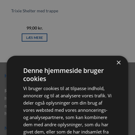
Trixie Shelter med trappe
99,00
kr.
LÆS MERE
×
Denne hjemmeside bruger
Hvorfor vælge Rabbitpet?
cookies
Vi bruger cookies til at tilpasse indhold,
Rabbitpet sælger ikke kun kvalitetsprodukter såsom, foder,
annoncer og til at analysere vores trafik. Vi
hø, aktivering, strøelse mm. til vores kunder. Vi hjælper også
deler også oplysninger om din brug af
med rådgivning, så tøv ikke med at skrive eller ring til os for
vores websted med vores annoncerings-
hjælp..
og analysepartnere, som kan kombinere
dem med andre oplysninger, som du har
Nyhedsbrev
givet dem, eller som de har indsamlet fra