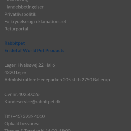
Handelsbetingelser
Privatlivspolitik
Fortrydelse og reklamationsret
Returportal
Rabbitpet
En del af World Pet Products
Lager: Hvalsøvej 22 Hal 6
4320 Lejre
Administration: Hedeparken 205 st.th 2750 Ballerup
Cvr nr. 40250026
Kundeservice@rabbitpet.dk
Tlf. (+45) 3939 4010
Opkald besvares:
Tirsdag & Torsdag kl 16:00-18:00