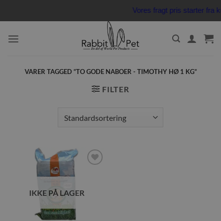
Fortsæt
Vores fragt pris starter fr
til
indhold
VARER TAGGED “TO GODE NABOER - TIMOTHY HØ 1 KG”
FILTER
Tilføj til
ønskeliste
IKKE PÅ LAGER