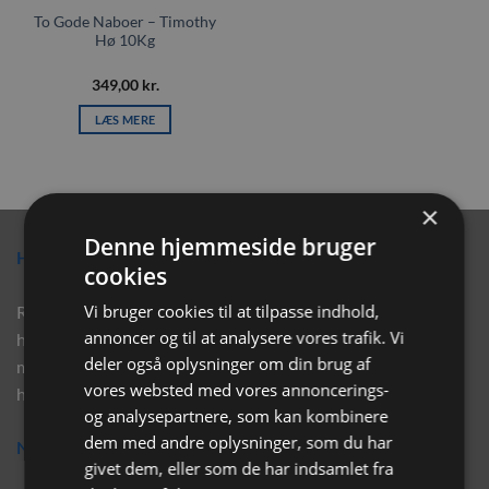
To Gode Naboer – Timothy
Hø 10Kg
349,00
kr.
LÆS MERE
×
Denne hjemmeside bruger
Hvorfor vælge Rabbitpet?
cookies
Vi bruger cookies til at tilpasse indhold,
Rabbitpet sælger ikke kun kvalitetsprodukter såsom, foder,
annoncer og til at analysere vores trafik. Vi
hø, aktivering, strøelse mm. til vores kunder. Vi hjælper også
deler også oplysninger om din brug af
med rådgivning, så tøv ikke med at skrive eller ring til os for
vores websted med vores annoncerings-
hjælp..
og analysepartnere, som kan kombinere
dem med andre oplysninger, som du har
Nyhedsbrev
givet dem, eller som de har indsamlet fra