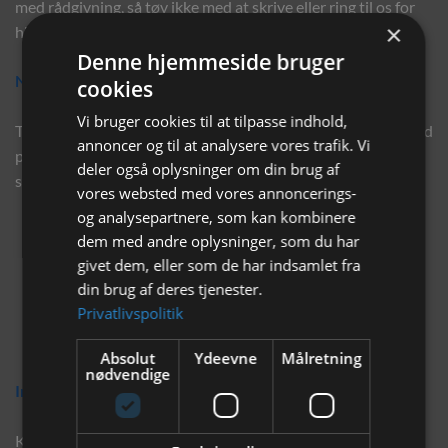
med rådgivning, så tøv ikke med at skrive eller ring til os for
×
hjælp..
Denne hjemmeside bruger
Nyhedsbrev
cookies
Vi bruger cookies til at tilpasse indhold,
Tilmeld dig vores nyhedsbrev og eksklusive tilbud og få tilbud
annoncer og til at analysere vores trafik. Vi
på mail før andre gør. Vi vil holde dig opdateret med vores
deler også oplysninger om din brug af
seneste information, produkter og tilbud.
vores websted med vores annoncerings-
og analysepartnere, som kan kombinere
dem med andre oplysninger, som du har
givet dem, eller som de har indsamlet fra
din brug af deres tjenester.
Privatlivspolitik
Absolut
Ydeevne
Målretning
nødvendige
Information
Kontakt