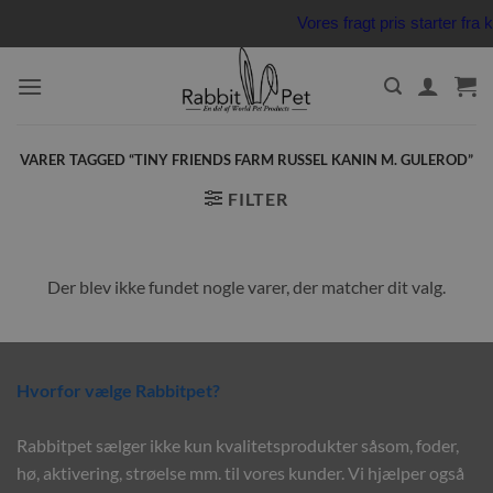
Fortsæt
Vores fragt pris starter f
til
indhold
VARER TAGGED “TINY FRIENDS FARM RUSSEL KANIN M. GULEROD”
FILTER
Der blev ikke fundet nogle varer, der matcher dit valg.
Hvorfor vælge Rabbitpet?
Rabbitpet sælger ikke kun kvalitetsprodukter såsom, foder,
hø, aktivering, strøelse mm. til vores kunder. Vi hjælper også