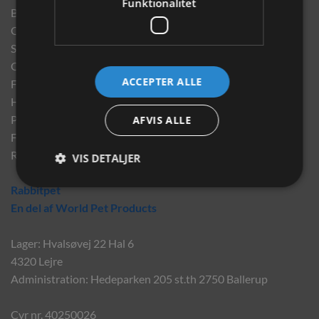
Funktionalitet
Brand
Om os
Sponsorater
Opdrætterrabat
ACCEPTER ALLE
Finansering
Handelsbetingelser
Privatlivspolitik
AFVIS ALLE
Fortrydelse og reklamationsret
Returportal
VIS DETALJER
Rabbitpet
En del af World Pet Products
Lager: Hvalsøvej 22 Hal 6
4320 Lejre
Administration: Hedeparken 205 st.th 2750 Ballerup
Cvr nr. 40250026