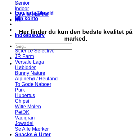
efter:
Senior
Indoor
Log ind / Tilmeld
Se Alle Mærker
Min konto
Hø
Her finder du kun den bedste kvalitet på
Indkøbskurv
marked.
Søg
Science Selective
efter:
JR Farm
Versale Laga
Høbidder
Bunny Nature
Alpinehø / Heuland
To Gode Naboer
Puik
Hubertus
Chipsi
Witte Molen
PetDK
Vadigran
Jowadel
Se Alle Mærker
Snacks & Urter