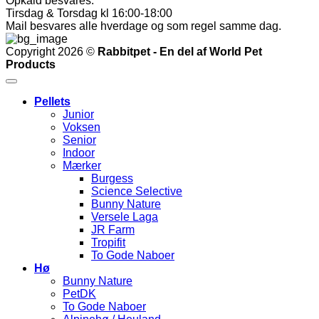
Opkald besvares:
Tirsdag & Torsdag kl 16:00-18:00
Mail besvares alle hverdage og som regel samme dag.
Copyright 2026 ©
Rabbitpet - En del af World Pet
Products
Pellets
Junior
Voksen
Senior
Indoor
Mærker
Burgess
Science Selective
Bunny Nature
Versele Laga
JR Farm
Tropifit
To Gode Naboer
Hø
Bunny Nature
PetDK
To Gode Naboer