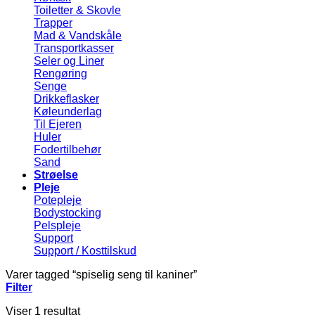
Toiletter & Skovle
Trapper
Mad & Vandskåle
Transportkasser
Seler og Liner
Rengøring
Senge
Drikkeflasker
Køleunderlag
Til Ejeren
Huler
Fodertilbehør
Sand
Strøelse
Pleje
Potepleje
Bodystocking
Pelspleje
Support
Support / Kosttilskud
Varer tagged “spiselig seng til kaniner”
Filter
Viser 1 resultat