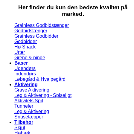
Her finder du kun den bedste kvalitet på
marked.
Grainless Godbidstænger
Godbidstænger
Grainless Godbidder
Godbidder
Hø Snack
Urter
Grene & pinde
Baser
Udendørs
Indendørs
Løbegård & Hvalpegård
Aktivering
Grave Aktivering
Leg & Aktivering - Spiseligt
Aktivitets Spil
Tunneler
Leg & Aktivering
Snusetæpper
Tilbehør
Skjul
Høhæk