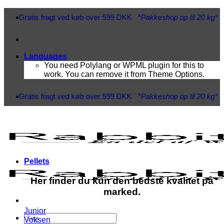
Fortsæt
ratis fragt ved køb over 599 DKK
*Pakkeshop op til 20 kg*
- Hurtig 
til
indhold
Languages
You need Polylang or WPML plugin for this to
work. You can remove it from Theme Options.
ratis fragt ved køb over 599 DKK
*Pakkeshop op til 20 kg*
- Hurtig 
Pellets
Her finder du kun den bedste kvalitet på
marked.
Junior
Søg
Voksen