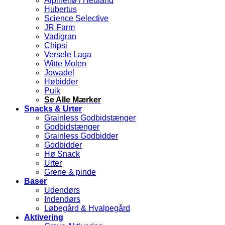
Alpinehø / Heuland
Hubertus
Science Selective
JR Farm
Vadigran
Chipsi
Versele Laga
Witte Molen
Jowadel
Høbidder
Puik
Se Alle Mærker
Snacks & Urter
Grainless Godbidstænger
Godbidstænger
Grainless Godbidder
Godbidder
Hø Snack
Urter
Grene & pinde
Baser
Udendørs
Indendørs
Løbegård & Hvalpegård
Aktivering