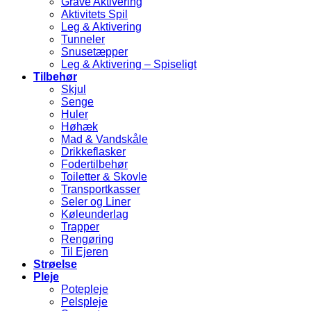
Grave Aktivering
Aktivitets Spil
Leg & Aktivering
Tunneler
Snusetæpper
Leg & Aktivering – Spiseligt
Tilbehør
Skjul
Senge
Huler
Høhæk
Mad & Vandskåle
Drikkeflasker
Fodertilbehør
Toiletter & Skovle
Transportkasser
Seler og Liner
Køleunderlag
Trapper
Rengøring
Til Ejeren
Strøelse
Pleje
Potepleje
Pelspleje