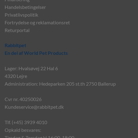
Handelsbetingelser
Privatlivspolitik
Fortrydelse og reklamationsret
Returportal
Rabbitpet
En del af World Pet Products
Lager: Hvalsøvej 22 Hal 6
4320 Lejre
Administration: Hedeparken 205 st.th 2750 Ballerup
Cvr nr. 40250026
Kundeservice@rabbitpet.dk
Tlf. (+45) 3939 4010
Opkald besvares:
Tirsdag & Torsdag kl 16:00-18:00