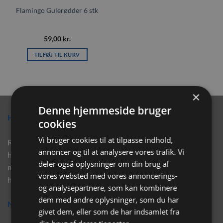
Flamingo Gulerødder 6 stk
59,00
kr.
TILFØJ TIL KURV
×
Denne hjemmeside bruger
Hvorfor vælge Rabbitpet?
cookies
Vi bruger cookies til at tilpasse indhold,
Rabbitpet sælger ikke kun kvalitetsprodukter såsom, foder,
annoncer og til at analysere vores trafik. Vi
hø, aktivering, strøelse mm. til vores kunder. Vi hjælper også
deler også oplysninger om din brug af
med rådgivning, så tøv ikke med at skrive eller ring til os for
vores websted med vores annoncerings-
hjælp..
og analysepartnere, som kan kombinere
dem med andre oplysninger, som du har
Nyhedsbrev
givet dem, eller som de har indsamlet fra