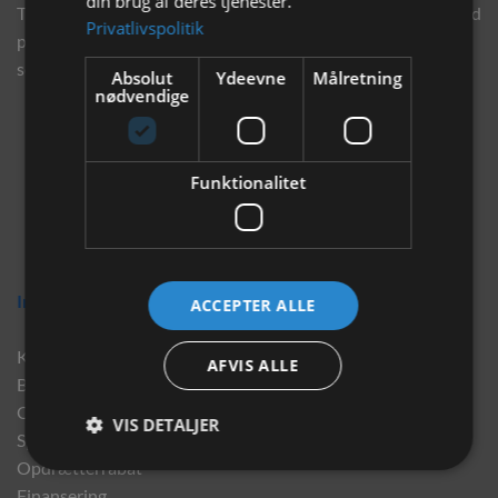
din brug af deres tjenester.
Tilmeld dig vores nyhedsbrev og eksklusive tilbud og få tilbud
Privatlivspolitik
på mail før andre gør. Vi vil holde dig opdateret med vores
seneste information, produkter og tilbud.
Absolut
Ydeevne
Målretning
nødvendige
Funktionalitet
Information
ACCEPTER ALLE
Kontakt
AFVIS ALLE
Brand
Om os
VIS DETALJER
Sponsorater
Opdrætterrabat
Finansering