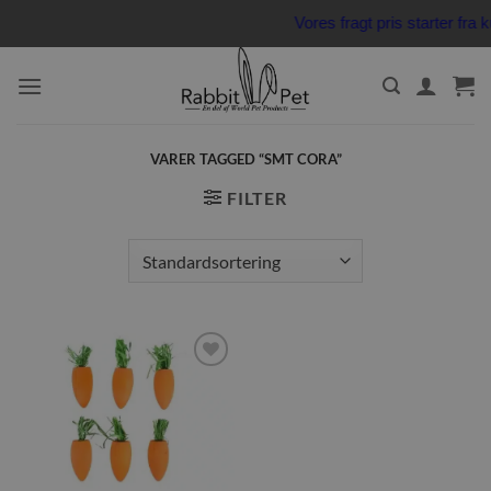
Fortsæt
Vores fragt pris starter fr
til
indhold
VARER TAGGED “SMT CORA”
FILTER
Tilføj til
ønskeliste