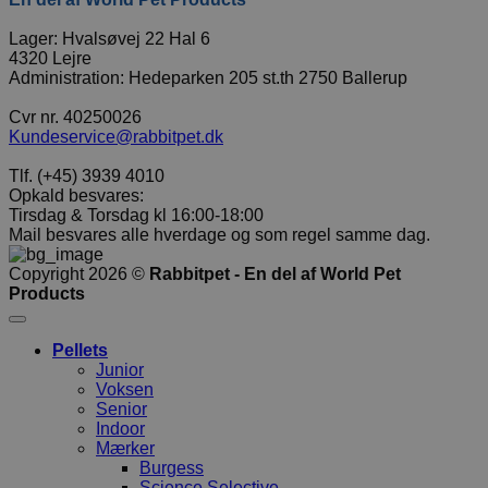
Lager: Hvalsøvej 22 Hal 6
4320 Lejre
Administration: Hedeparken 205 st.th 2750 Ballerup
Cvr nr. 40250026
Kundeservice@rabbitpet.dk
Tlf. (+45) 3939 4010
Opkald besvares:
Tirsdag & Torsdag kl 16:00-18:00
Mail besvares alle hverdage og som regel samme dag.
Copyright 2026 ©
Rabbitpet - En del af World Pet
Products
Pellets
Junior
Voksen
Senior
Indoor
Mærker
Burgess
Science Selective