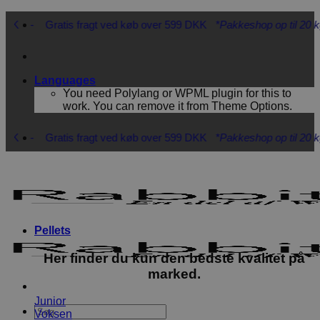
Fortsæt
ratis fragt ved køb over 599 DKK
*Pakkeshop op til 20 kg*
- Hurtig
til
indhold
Languages
You need Polylang or WPML plugin for this to
work. You can remove it from Theme Options.
ratis fragt ved køb over 599 DKK
*Pakkeshop op til 20 kg*
- Hurtig
Pellets
Her finder du kun den bedste kvalitet på
marked.
Junior
Søg
Voksen