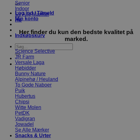
efter:
Senior
Indoor
Log ind / Tilmeld
Se Alle Mærker
Min konto
Hø
Her finder du kun den bedste kvalitet på
Indkøbskurv
marked.
Søg
Science Selective
efter:
JR Farm
Versale Laga
Høbidder
Bunny Nature
Alpinehø / Heuland
To Gode Naboer
Puik
Hubertus
Chipsi
Witte Molen
PetDK
Vadigran
Jowadel
Se Alle Mærker
Snacks & Urter