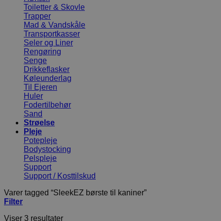
Toiletter & Skovle
Trapper
Mad & Vandskåle
Transportkasser
Seler og Liner
Rengøring
Senge
Drikkeflasker
Køleunderlag
Til Ejeren
Huler
Fodertilbehør
Sand
Strøelse
Pleje
Potepleje
Bodystocking
Pelspleje
Support
Support / Kosttilskud
Varer tagged “SleekEZ børste til kaniner”
Filter
Viser 3 resultater