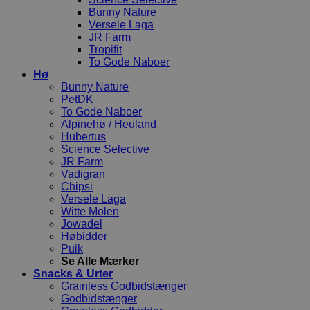
Bunny Nature
Versele Laga
JR Farm
Tropifit
To Gode Naboer
Hø
Bunny Nature
PetDK
To Gode Naboer
Alpinehø / Heuland
Hubertus
Science Selective
JR Farm
Vadigran
Chipsi
Versele Laga
Witte Molen
Jowadel
Høbidder
Puik
Se Alle Mærker
Snacks & Urter
Grainless Godbidstænger
Godbidstænger