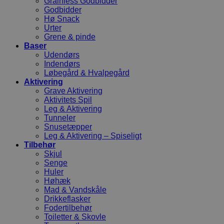
Grainless Godbidder
Godbidder
Hø Snack
Urter
Grene & pinde
Baser
Udendørs
Indendørs
Løbegård & Hvalpegård
Aktivering
Grave Aktivering
Aktivitets Spil
Leg & Aktivering
Tunneler
Snusetæpper
Leg & Aktivering – Spiseligt
Tilbehør
Skjul
Senge
Huler
Høhæk
Mad & Vandskåle
Drikkeflasker
Fodertilbehør
Toiletter & Skovle