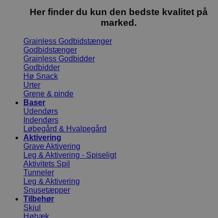
Her finder du kun den bedste kvalitet på
marked.
Grainless Godbidstænger
Godbidstænger
Grainless Godbidder
Godbidder
Hø Snack
Urter
Grene & pinde
Baser
Udendørs
Indendørs
Løbegård & Hvalpegård
Aktivering
Grave Aktivering
Leg & Aktivering - Spiseligt
Aktivitets Spil
Tunneler
Leg & Aktivering
Snusetæpper
Tilbehør
Skjul
Høhæk