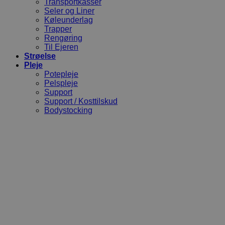
Transportkasser
Seler og Liner
Køleunderlag
Trapper
Rengøring
Til Ejeren
Strøelse
Pleje
Potepleje
Pelspleje
Support
Support / Kosttilskud
Bodystocking