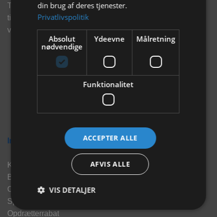
din brug af deres tjenester.
Tilmeld dig vores nyhedsbrev og eksklusive tilbud og få
Privatlivspolitik
tilbud på mail før andre gør. Vi vil holde dig opdateret med
vores seneste information, produkter og tilbud.
Absolut
Ydeevne
Målretning
nødvendige
Funktionalitet
ACCEPTER ALLE
Information
AFVIS ALLE
Kontakt
Brand
VIS DETALJER
Om os
Sponsorater
Opdrætterrabat