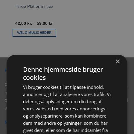
Trixie Platform i træ
Prisinterval:
42,00
kr.
–
59,00
kr.
42,00 kr.
til
VÆLG MULIGHEDER
59,00 kr.
Dette
vare
har
flere
×
varianter.
Denne hjemmeside bruger
Hvorfor vælge Rabbitpet?
Mulighederne
cookies
kan
vælges
Rabbitpet sælger ikke kun kvalitetsprodukter såsom, foder,
Vi bruger cookies til at tilpasse indhold,
på
hø, aktivering, strøelse mm. til vores kunder. Vi hjælper
annoncer og til at analysere vores trafik. Vi
varesiden
også med rådgivning, så tøv ikke med at skrive eller ring til
deler også oplysninger om din brug af
os for hjælp..
vores websted med vores annoncerings-
og analysepartnere, som kan kombinere
dem med andre oplysninger, som du har
Nyhedsbrev
givet dem, eller som de har indsamlet fra