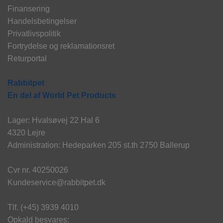
Finansering
Handelsbetingelser
Privatlivspolitik
Fortrydelse og reklamationsret
Returportal
Rabbitpet
En del af World Pet Products
Lager: Hvalsøvej 22 Hal 6
4320 Lejre
Administration: Hedeparken 205 st.th 2750 Ballerup
Cvr nr. 40250026
Kundeservice@rabbitpet.dk
Tlf. (+45) 3939 4010
Opkald besvares: